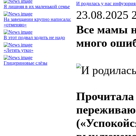
И родилась у нас инфузория
Я лишняя в их маленькой семье
23.08.2025 
На завещании крупно написала:
«отменяю»
Все мамы 
В этот подвал ходить не надо
много оши
«Летять утки»
Глицериновые слёзы
Прочитала
переживающ
(«Успокойс