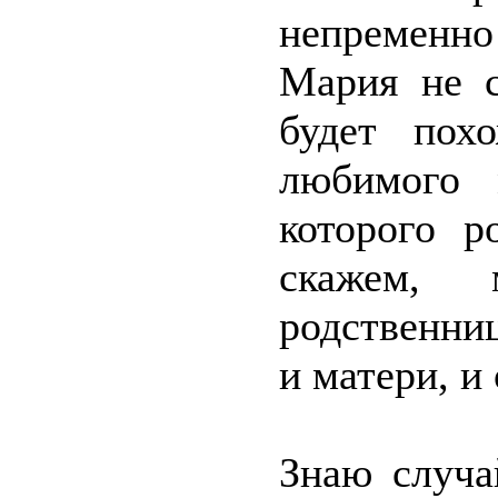
непременн
Мария не с
будет пох
любимого 
которого р
скажем,
родственни
и матери, и 
Знаю случа