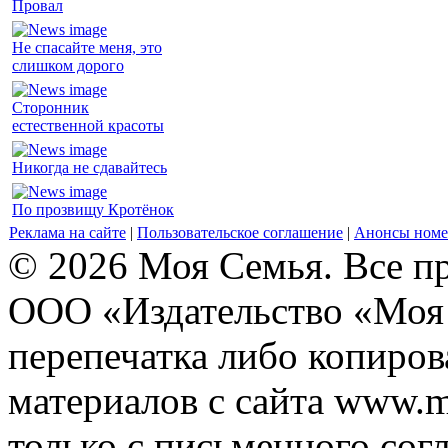
Провал
Не спасайте меня, это
слишком дорого
Сторонник
естественной красоты
Никогда не сдавайтесь
По прозвищу Кротёнок
Реклама на сайте
|
Пользовательское соглашение
|
Анонсы номе
© 2026 Моя Семья. Все п
ООО «Издательство «Моя 
перепечатка либо копиро
материалов с сайта www.m
только с письменного согл