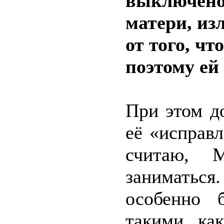
выключено
матери, из
от того, чт
поэтому ей
При этом д
её «исправ
считаю, 
заниматься
особенно 
такими, ка