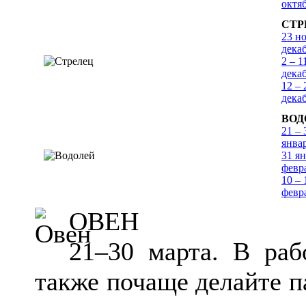
октя
СТР
23 но
дека
2 – 1
дека
12 – 
дека
ВОД
21 – 
янва
31 ян
февр
10 – 
февр
ОВЕН
21–30 марта. В раб
также почаще делайте па