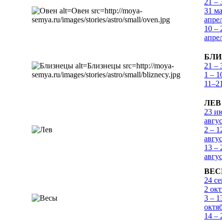
21 – 
31 ма
апре
10 – 
апре
БЛИ
21 – 
1 – 
11–2
ЛЕВ
23 и
авгу
2 – 1
авгу
13 – 
авгу
ВЕ
24 се
2 ок
3 – 1
октя
14 – 