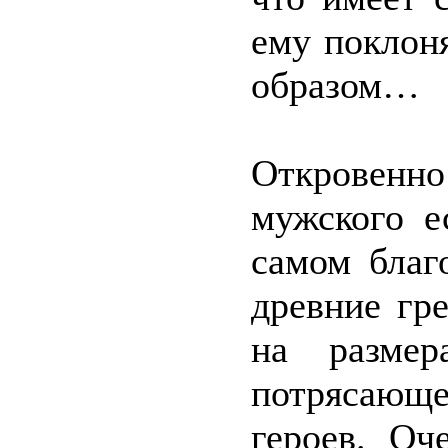
ему поклон
образом…
Откровенно
мужского е
самом благ
древние гр
на размер
потрясающ
героев. Оч