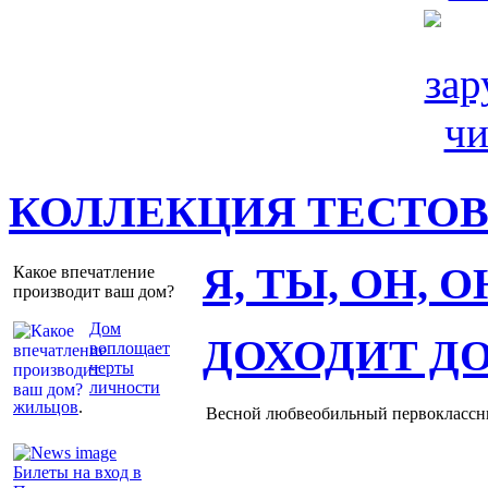
КОЛЛЕКЦИЯ ТЕСТО
Я, ТЫ, ОН, 
Какое впечатление
производит ваш дом?
Дом
ДОХОДИТ Д
воплощает
черты
личности
жильцов
.
Весной любвеобильный первоклассник
Билеты на вход в