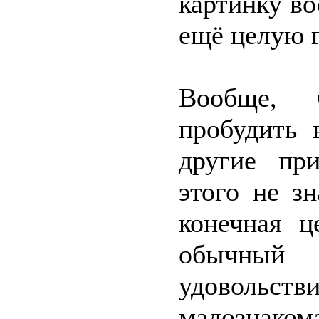
картинку во
ещё целую 
Вообще, 
пробудить 
другие пр
этого не з
конечная ц
обычный э
удовольств
малознаком