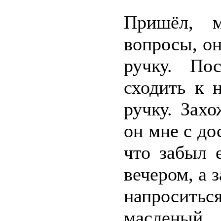
Пришёл, 
вопросы, о
ручку. По
сходить к 
ручку. Зах
он мне с до
что забыл 
вечером, а 
напросить
масленый.