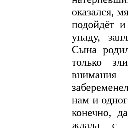
оказался, м
подойдёт и
упаду, зап
Сына родил
только зл
внимания
заберемене
нам и одног
конечно, д
ждала с р