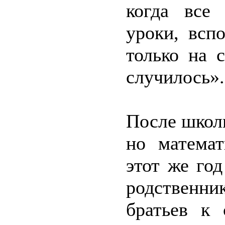
когда все 
уроки, всп
только на 
случилось».
После школы
но математ
этот же го
родственн
братьев к 