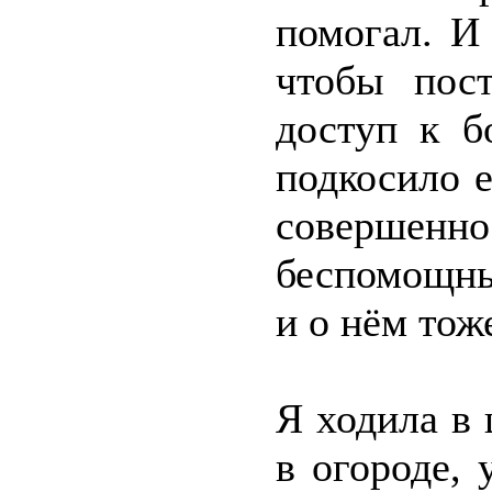
помогал. И
чтобы пос
доступ к б
подкосило е
совершенн
беспомощны
и о нём тож
Я ходила в 
в огороде, 