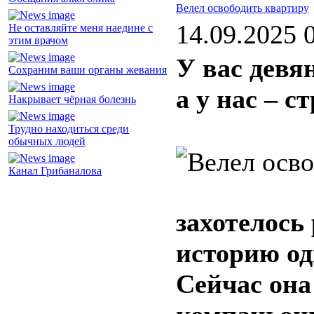
Велел освободить квартиру
14.09.2025 
Не оставляйте меня наедине с
этим врачом
У вас девя
Сохраним ваши органы жевания
а у нас – 
Накрывает чёрная болезнь
Трудно находиться среди
обычных людей
Канал Грибаналова
захотелось
историю о
Сейчас она