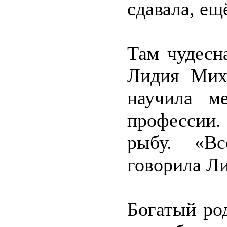
сдавала, ещ
Там чудесн
Лидия Миха
научила м
профессии.
рыбу. «Вс
говорила Л
Богатый ро