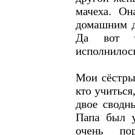
мачеха. Он
домашним д
Да вот т
исполнилось
Мои сёстры
кто учиться
двое сводн
Папа был 
очень по