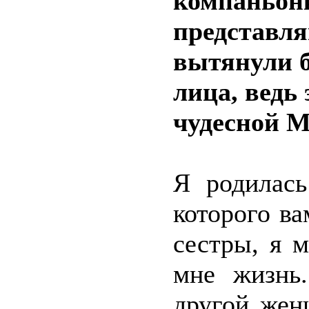
компаньонк
представля
вытянули б
лица, ведь 
чудесной М
Я родилась
которого ва
сестры, я 
мне жизнь
другой жен