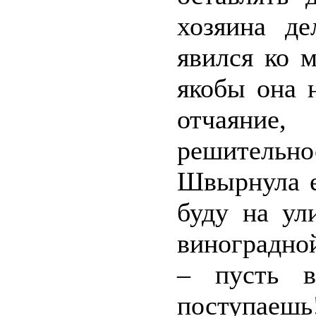
хозяина д
явился ко м
якобы она 
отчаяни
решитель
Швырнула е
буду на ул
виноградно
– пусть в
поступаешь