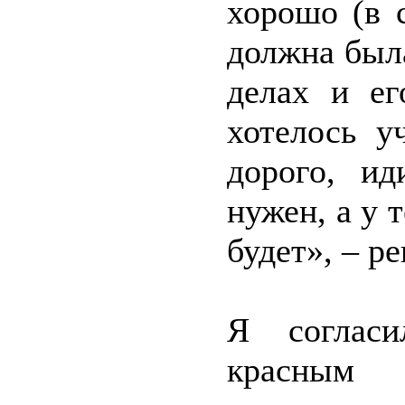
хорошо (в 
должна была
делах и ег
хотелось у
дорого, ид
нужен, а у 
будет», – р
Я согласи
красным 