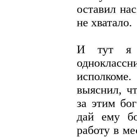
оставил нас
не хватало.
И тут я с
одноклассн
исполкоме
выяснил, ч
за этим бо
дай ему бо
работу в ме