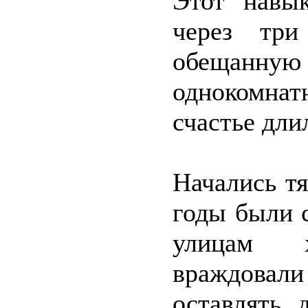
Этот навы
через три
обещанн
однокомнат
счастье дли
Начались т
годы были 
улицам 
враждовали
оставлять 