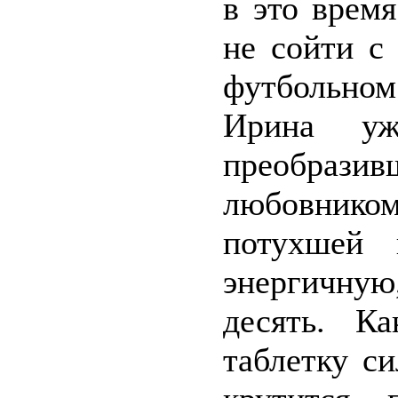
в это врем
не сойти с
футбольном
Ирина уж
преобраз
любовнико
потухшей 
энергичную
десять. К
таблетку с