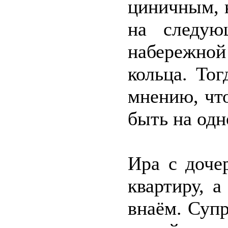
циничным, н
на следую
набережн
кольца. То
мнению, чт
быть на одн
Ира с доче
квартиру, 
внаём. Суп