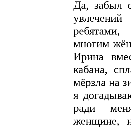
Да, забыл 
увлечений 
ребятами,
многим жён
Ирина вме
кабана, сп
мёрзла на з
я догадыва
ради мен
женщине, 