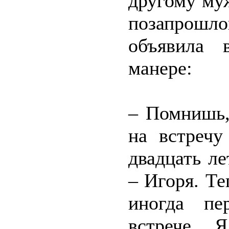
другому му
позапрош
объявила 
манере:
– Помнишь,
на встречу
двадцать л
– Игоря. Т
иногда пе
встрече. 