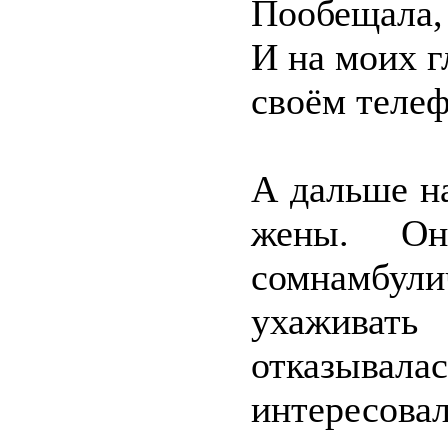
Пообещала,
И на моих г
своём телеф
А дальше на
жены. Он
сомнамбули
ухаживать
отказывала
интересова