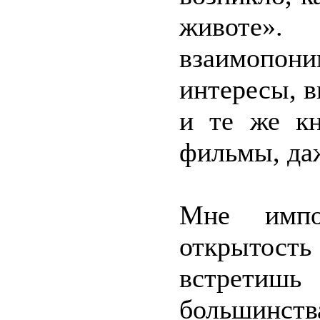
животе
взаимопо
интересы, в
и те же к
фильмы, даж
Мне импо
открытост
встретишь
большинств