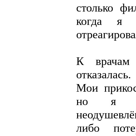
столько фи
когда я 
отреагирова
К врачам
отказалась
Мои прикос
но я бу
неодушевл
либо пот