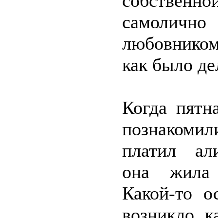
собствен
самоличн
любовником
как было де
Когда пятн
познакомили
платил ал
она жила 
Какой-то о
возникло, к