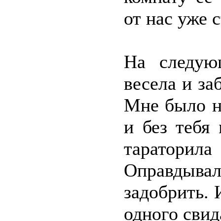
от нас уже 
На следую
весела и за
Мне было н
и без тебя
таратор
Оправдыва
задобрить. 
одного свид