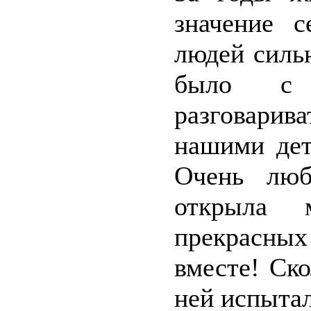
значение 
людей силь
было с 
разговарив
нашими дет
Очень любо
открыла 
прекрасн
вместе! Ск
ней испытал