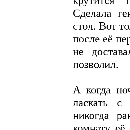
крутится 
Сделала ге
стол. Вот то
после её пе
не достав
позволил.
А когда но
ласкать с
никогда р
комнату её