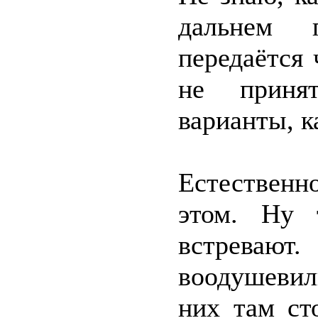
дальнем 
передаётся 
не приня
варианты, к
Естествен
этом. Ну 
встреваю
воодушевили
них там ст