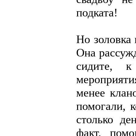
подката!
Но золовка 
Она рассужд
сидите, 
мероприяти
менее клан
помогали, к
столько де
факт, пом