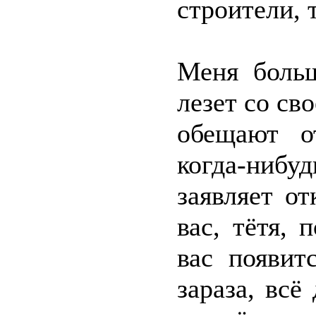
строители, 
Меня больш
лезет со св
обещают о
когда-нибу
заявляет о
вас, тётя, 
вас появит
зараза, всё