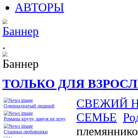
АВТОРЫ
.
ТОЛЬКО ДЛЯ ВЗРОС
СВЕЖИЙ 
Одиннадцатый лишний
СЕМЬЕ
Ро
Романы кручу, замуж не хочу
племяннико
Старики-любовники