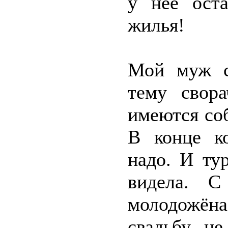
у неё оста
жилья!
Мой муж сч
тему свора
имеются со
В конце ко
надо. И ту
видела. С
молодожён
свадьбу не