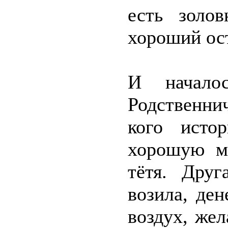
есть золо
хороший ост
И начало
Родственни
кого исто
хорошую ма
тётя. Дру
возила, ден
воздух, жел