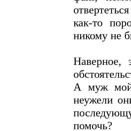
отвертеться
как-то пор
никому не б
Наверное, 
обстоятель
А муж мой
неужели он
последующу
помочь?