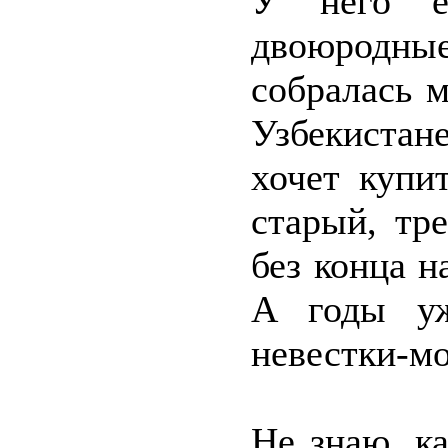
У него е
двоюродны
собралась 
Узбекистане
хочет купи
старый, тр
без конца н
А годы уж
невестки-мо
Не знаю, к