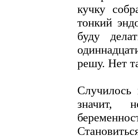
кучку собр
тонкий энд
буду дела
одиннадцат
решу. Нет та
Случилось 
значит, 
беременн
Становитьс