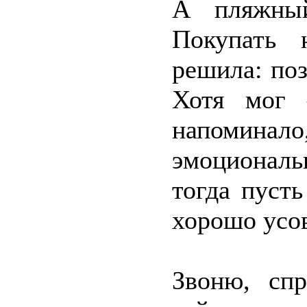
А пляжный
Покупать 
решила: поз
Хотя мог 
напомина
эмоциональ
тогда пуст
хорошо усо
Звоню, сп