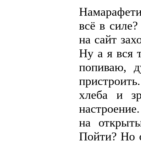
Намарафети
всё в силе?
на сайт зах
Ну а я вся 
попиваю, д
пристроить
хлеба и з
настроение.
на открыт
Пойти? Но о