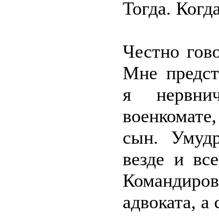
Тогда. Когд
Честно гово
Мне предст
я нервни
военкомате
сын. Умудр
везде и вс
Командиро
адвоката, а