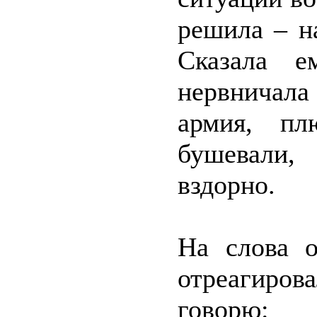
решила – на
Сказала е
нервничала
армия, пл
бушевали,
вздорно.
На слова о
отреагирова
говорю: