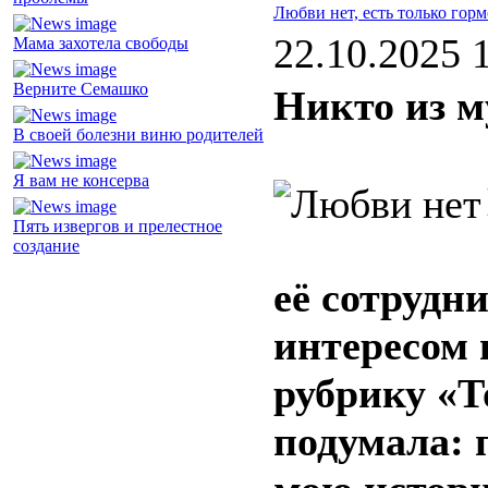
Любви нет, есть только гор
22.10.2025 
Мама захотела свободы
Верните Семашко
Никто из м
В своей болезни виню родителей
Я вам не консерва
Пять извергов и прелестное
создание
её сотрудн
интересом 
рубрику «Т
подумала: 