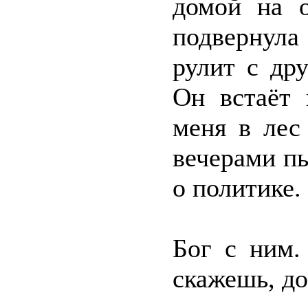
домой на о
подвернула
рулит с др
Он встаёт 
меня в лес
вечерами пь
о политике.
Бог с ним.
скажешь, до