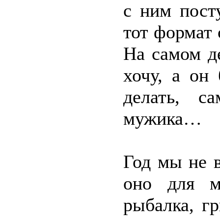
с ним пост
тот формат
На самом де
хочу, а он
делать, с
мужика…
Год мы не в
оно для м
рыбалка, г