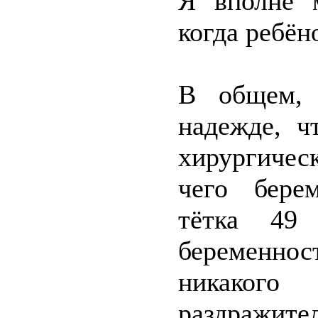
Я вполне м
когда ребён
В общем, 
надежде, ч
хирургическ
чего бере
тётка 49
беременн
никакого 
раздражител