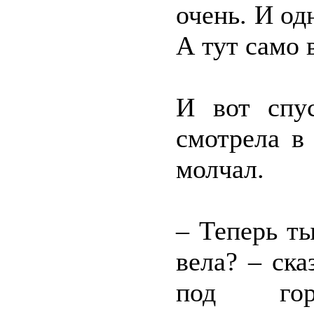
очень. И од
А тут само 
И вот спу
смотрела в
молчал.
– Теперь т
вела? – ск
под гор