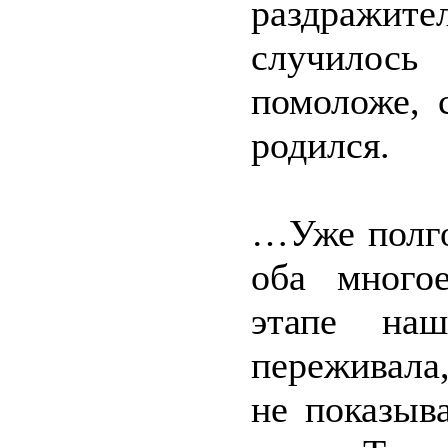
раздражит
случилось
помоложе, 
родился.
…Уже полго
оба много
этапе на
переживала
не показыв