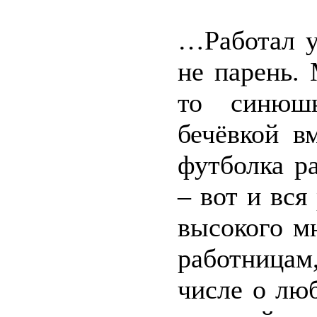
…Работал у
не парень.
то синюш
бечёвкой в
футболка ра
– вот и вся
высокого м
работница
числе о лю