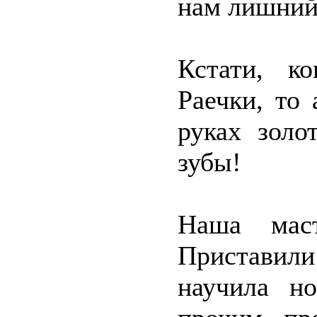
нам лишний
Кстати, к
Раечки, то 
руках золо
зубы!
Наша мас
Приставили
научила н