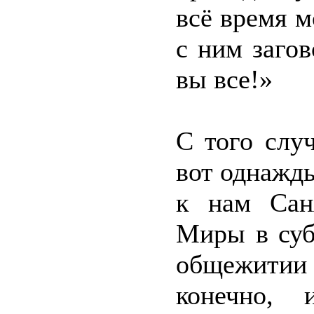
всё время м
с ним заго
вы все!»
С того слу
вот однажд
к нам Сан
Миры в суб
общежитии 
конечно, 