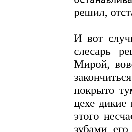
решил, отст
И вот случ
слесарь ре
Мирой, вов
закончитьс
покрыто ту
цехе дикие
этого несча
зубами его