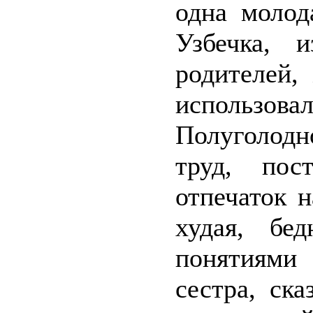
одна молод
Узбечка, 
родителей,
использо
Полуголод
труд, пос
отпечаток 
худая, бе
понятиями
сестра, ска