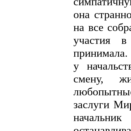
симпатичну
она странн
на все собр
участия в
принимала.
у начальст
смену, ж
любопытные
заслуги Ми
начальни
останавли