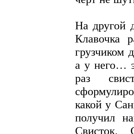
На другой д
Клавочка р
грузчиком д
а у него… 
раз свис
сформулиро
какой у Сан
получил н
Свисток. 