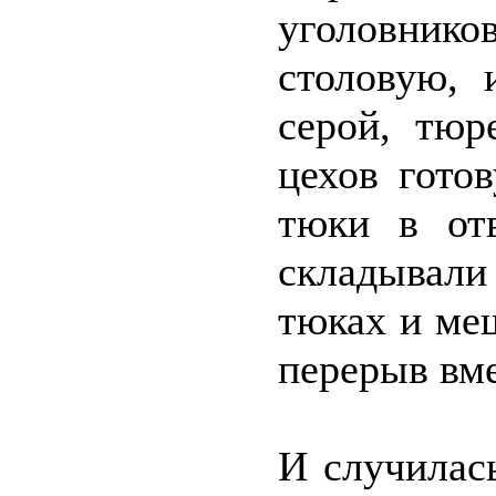
уголовнико
столовую, 
серой, тюр
цехов гото
тюки в от
складывали
тюках и ме
перерыв вме
И случилась