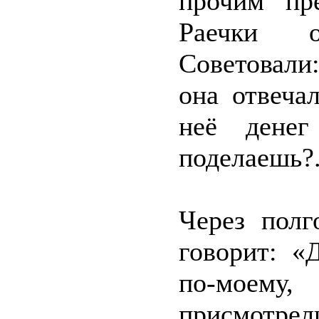
прочим пр
Раечки о
Советовали:
она отвечал
неё денег
поделаешь?.
Через полг
говорит: «
по-моем
присмотрел