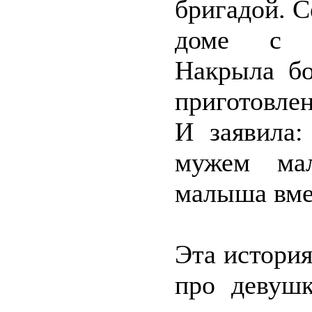
бригадой. С
доме с р
Накрыла бо
приготовлен
И заявила
мужем мал
малыша вме
Эта истори
про девуш