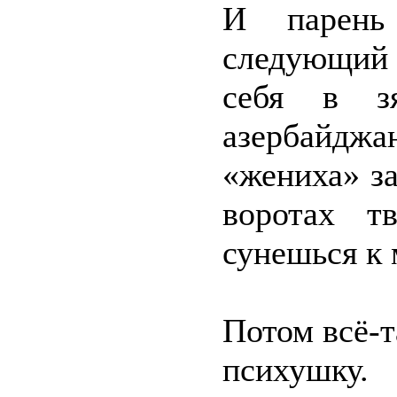
И парень
следующий 
себя в з
азербайджа
«жениха» з
воротах т
сунешься к 
Потом всё-т
психушку.