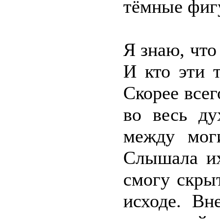
тёмные фиг
Я знаю, что
И кто эти 
Скорее всег
во весь ду
между моги
Слышала их
смогу скры
исходе. Вн