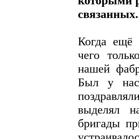
которыми р
связанных.
Когда ещё 
чего тольк
нашей фабр
Был у нас
поздравля
выделял н
бригады пр
устраивало