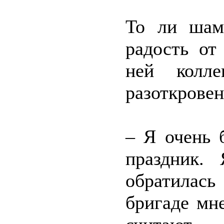
То ли шамп
радость от
ней колл
разоткровен
– Я очень б
праздник.
обратилась
бригаде мн