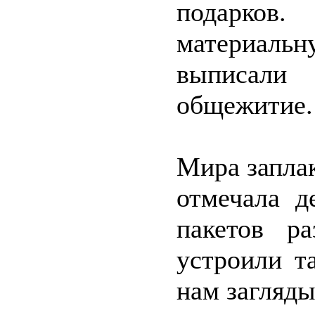
подарко
материальн
выписали
общежитие.
Мира заплак
отмечала д
пакетов р
устроили т
нам загляды