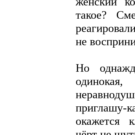
женский ко
такое? См
реагировал
не восприн
Но однажд
одинокая,
неравнодуш
приглашу-к
окажется 
чёрт не шут