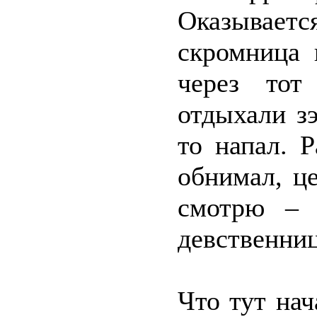
Оказывает
скромница 
через тот
отдыхали зэ
то напал. 
обнимал, ц
смотрю – 
девственни
Что тут нач