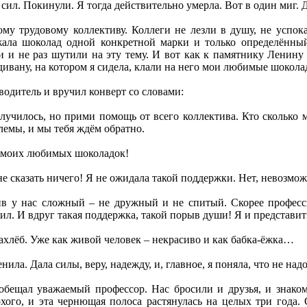
 сил. Покинули. Я тогда действительно умерла. Вот в один миг.
ому трудовому коллективу. Коллеги не лезли в душу, не усп
жала шоколад одной конкретной марки и только определённы
ли и не раз шутили на эту тему. И вот как к памятнику Ленин
дивану, на котором я сидела, клали на него мои любимые шокола
водитель и вручил конверт со словами:
случилось, но прими помощь от всего коллектива. Кто сколько 
лемы, и мы тебя ждём обратно.
 моих любимых шоколадок!
 не сказать ничего! Я не ожидала такой поддержки. Нет, невозмо
тив у нас сложный – не дружный и не спитый. Скорее профес
ил. И вдруг такая поддержка, такой порыв души! Я и представит
захлёб. Уже как живой человек – некрасиво и как бабка-ёжка…
нила. Дала силы, веру, надежду, и, главное, я поняла, что не над
обещал уважаемый профессор. Нас бросили и друзья, и знако
хого, и эта чернющая полоса растянулась на целых три года. 