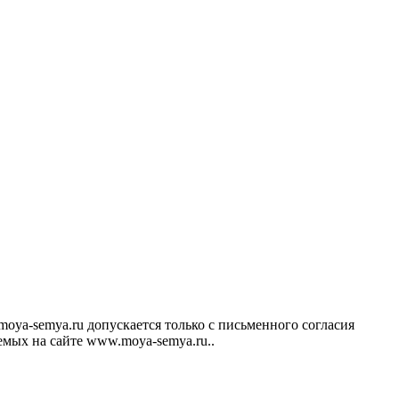
ya-semya.ru допускается только с письменного согласия
аемых на сайте www.moya-semya.ru..