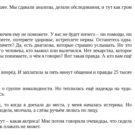
ошее. Мы сдавали анализы, делали обследования, и тут как гром
 ничем ему не поможете. У вас не будет ничего – ни помощи, ни
ете, потеряете здоровье, истреплете нервы. Останетесь одна.
лачете? Да, есть диагнозы, которые страшно услышать. Но это
го человека, кто выжил или вылечился. Нет лекарства, которое
 понимаете, о чём я говорю? Вот такая правда. А кто вам ещё
 вперёд. И заплатила за пять минут общения и правды 25 тысяч
 о группе инвалидности. Но теплилась ещё надежда на чудо.
сь.
 то когда я доехала до места, у меня началась истерика. Но
идела, молчала, а слёзы ручьём лились по лицу.
ут – какая актриса! Мне потом говорили очевидцы, что сидела
к плакать не может.