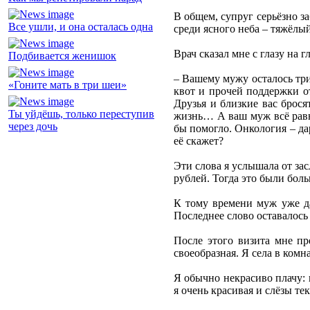
В общем, супруг серьёзно за
Все ушли, и она осталась одна
среди ясного неба – тяжёлы
Врач сказал мне с глазу на гл
Подбивается женишок
– Вашему мужу осталось три-
«Гоните мать в три шеи»
квот и прочей поддержки от
Друзья и близкие вас брося
Ты уйдёшь, только переступив
жизнь… А ваш муж всё равно
через дочь
бы помогло. Онкология – да
её скажет?
Эти слова я услышала от за
рублей. Тогда это были боль
К тому времени муж уже да
Последнее слово оставалось 
После этого визита мне пре
своеобразная. Я села в комн
Я обычно некрасиво плачу: 
я очень красивая и слёзы те