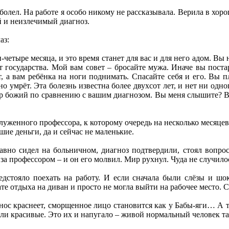
болел. На работе я особо никому не рассказывала. Верила в хор
й и неизлечимый диагноз.
аз:
четыре месяца, и это время станет для вас и для него адом. Вы
 государства. Мой вам совет – бросайте мужа. Иначе вы постаре
т, а вам ребёнка на ноги поднимать. Спасайте себя и его. Вы п
 умрёт. Эта болезнь известна более двухсот лет, и нет ни одно
р божий по сравнению с вашим диагнозом. Вы меня слышите? Вы
служенного профессора, к которому очередь на несколько месяцев
шие деньги, да и сейчас не маленькие.
вно сидел на больничном, диагноз подтвердили, стоял вопрос
за профессором – и он его молвил. Мир рухнул. Чуда не случило
дстояло поехать на работу. И если сначала были слёзы и шок,
ате отдыха на диван и просто не могла выйти на рабочее место. С
нос краснеет, сморщенное лицо становится как у Бабы-яги… А т
кли красивые. Это их и напугало – живой нормальный человек та