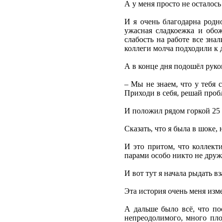
А у меня просто не осталось
И я очень благодарна родн
ужасная сладкоежка и обо
слабость на работе все зна
коллеги молча подходили к 
А в конце дня подошёл руко
– Мы не знаем, что у тебя 
Приходи в себя, решай проб
И положил рядом горкой 25
Сказать, что я была в шоке,
И это притом, что коллек
парами особо никто не друж
И вот тут я начала рыдать в
Эта история очень меня изме
А дальше было всё, что по
непреодолимого, много пло