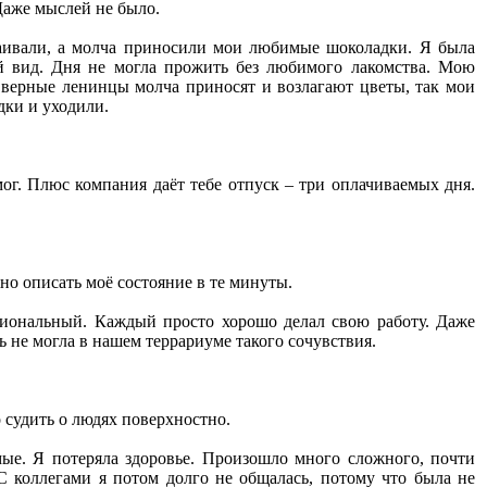
 Даже мыслей не было.
окаивали, а молча приносили мои любимые шоколадки. Я была
й вид. Дня не могла прожить без любимого лакомства. Мою
у верные ленинцы молча приносят и возлагают цветы, так мои
дки и уходили.
мог. Плюс компания даёт тебе отпуск – три оплачиваемых дня.
жно описать моё состояние в те минуты.
сиональный. Каждый просто хорошо делал свою работу. Даже
ь не могла в нашем террариуме такого сочувствия.
о судить о людях поверхностно.
мые. Я потеряла здоровье. Произошло много сложного, почти
С коллегами я потом долго не общалась, потому что была не