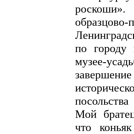
роскоши».
образцов
Ленинградс
по городу 
музее-ус
заверше
историческ
посольства
Мой братец
что конья