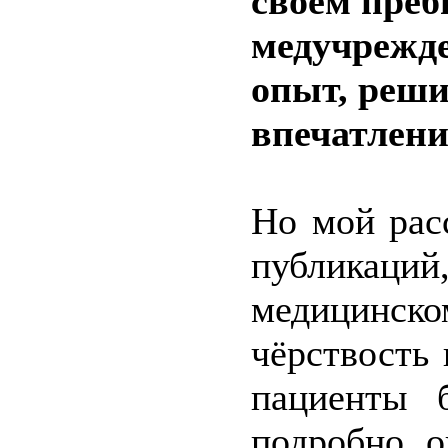
своём пре
медучрежде
опыт, реши
впечатлен
Но мой рас
публикаци
медицинско
чёрствость
пациенты 
подробно о