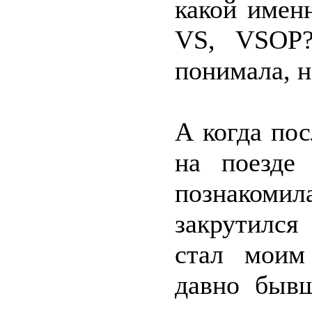
какой имен
VS, VSOP?
понимала, н
А когда по
на поезде
познакоми
закрутился
стал моим
давно быв