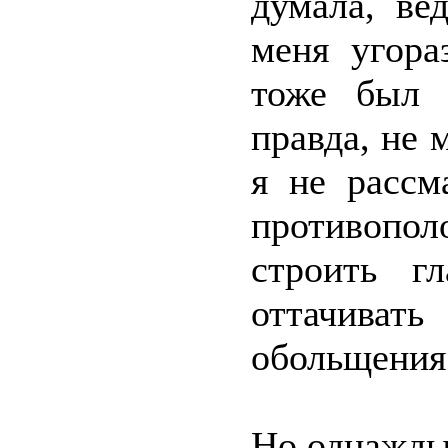
думала, ве
меня угора
тоже был 
правда, не 
я не рассм
противопо
строить г
оттачива
обольщения
Но однажды