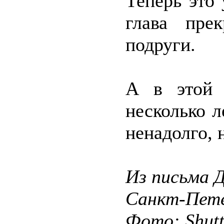
Теперь это
глава пре
подруги.
А в этой 
несколько л
ненадолго, 
Из письма 
Санкт-Пете
Фото: Shut