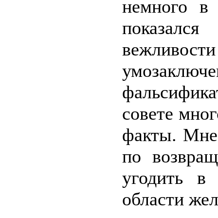
немного в 
показалс
вежливо
умозаключ
фальсифик
совете мног
факты. Мне
по возвра
угодить в
области жел