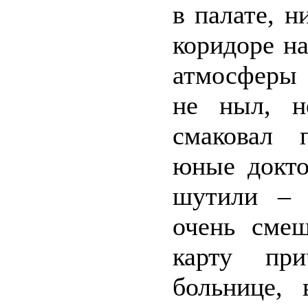
в палате, н
коридоре н
атмосферы 
не ныл, н
смаковал 
юные докто
шутили – 
очень смеш
карту пр
больнице,