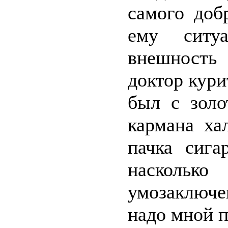
самого доб
ему ситу
внешность
доктор кури
был с золо
кармана ха
пачка сига
наскольк
умозаключе
надо мной 