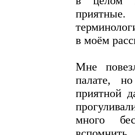
в целом в
приятные.
терминолог
в моём расс
Мне повез
палате, н
приятной д
прогуливал
много бе
вспомнить