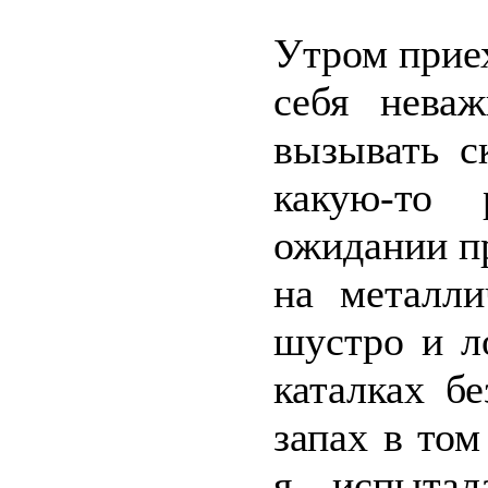
Утром приех
себя нева
вызывать с
какую-то 
ожидании пр
на металли
шустро и л
каталках б
запах в том
я испытал