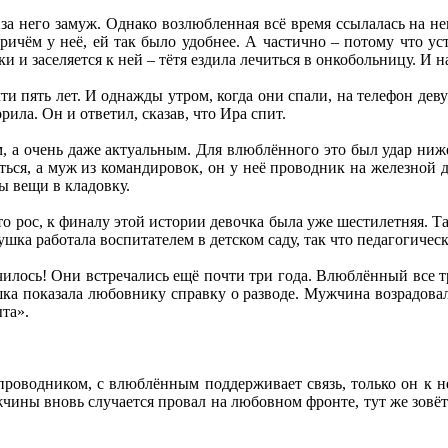
за него замуж. Однако возлюбленная всё время ссылалась на нек
ичём у неё, ей так было удобнее. А частично – потому что ус
и и заселяется к ней – тётя ездила лечиться в онкобольницу. И н
и пять лет. И однажды утром, когда они спали, на телефон де
рила. Он и ответил, сказав, что Ира спит.
 а очень даже актуальным. Для влюблённого это был удар ниже п
иться, а муж из командировок, он у неё проводник на железной 
ы вещи в кладовку.
о рос, к финалу этой истории девочка была уже шестилетняя. Так
ушка работала воспитателем в детском саду, так что педагогичес
чилось! Они встречались ещё почти три года. Влюблённый все тр
ка показала любовнику справку о разводе. Мужчина возрадовался
та».
проводником, с влюблённым поддерживает связь, только он к не
жчины вновь случается провал на любовном фронте, тут же зовёт 