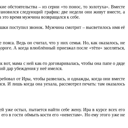
ие обстоятельства – из серии «то понос, то золотуха». Вместе
тановился следующий график: две недели они живут вместе, а
а это время мужчина возвращался к себе.
вушки поступил звонок. Мужчина смотрит – высветилось имя её
ояса. Ведь он считал, что у них семья. Но, как оказалось, не
дороге. А когда влюблённый приезжал после «тёти» заселяться,
 вот, мама с ней как-то договаривалась, чтобы она папе о дяде
кий дар убеждения у неё имелся.
ебовал от Иры, чтобы развелась, и однажды, когда они вместе
. И лишь когда она уехала, рассмотрел печать: там оказалось
й уже остыл, пытается найти себе жену. Ира в курсе всех его
его в гости обмыть кости его «невестам». Но ему этого уже не