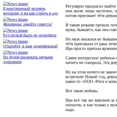
Регулярно предлагал выйти 
Единственный человек,
они жили лишь частично, пр
которому я желаю гореть в аду
потом приезжает тётя девушк
Женщины, имейте совесть!
В таком режиме прошло почт
мужа, бывшего, как она гово
Его нельзя было не полюбить
Но муж оказался не бывшим,
тётя приезжала от рака леч
Откройте, к вам дезинфекция!
Ира просто прятала мужнин
Не будем рисковать ничьим
Самое интересное: ребенок-т
здоровьем
ничего не говорила. Эта дев
Но на этом ничего не закон
встречали Новый год, девуш
какое-то «ООО «Рога и копы
Вот такая любовь.
Ира всё так же замужем за 
попыток, и как только у му
надо.