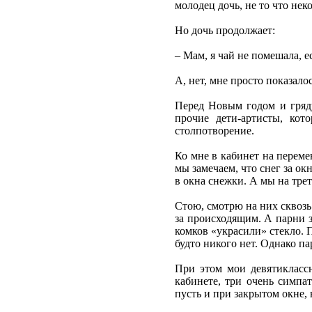
молодец дочь, не то что нек
Но дочь продолжает:
– Мам, я чай не помешала, е
А, нет, мне просто показалос
Перед Новым годом и гряду
прочие дети-артисты, кот
столпотворение.
Ко мне в кабинет на перемен
мы замечаем, что снег за ок
в окна снежки. А мы на трет
Стою, смотрю на них сквозь
за происходящим. А парни з
комков «украсили» стекло. П
будто никого нет. Однако па
При этом мои девятиклассн
кабинете, три очень симпа
пусть и при закрытом окне, 