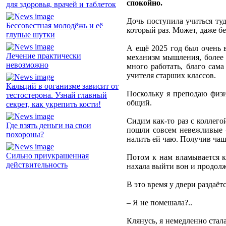
спокойно.
для здоровья, врачей и таблеток
Дочь поступила учиться туд
Бессовестная молодёжь и её
который раз. Может, даже б
глупые шутки
А ещё 2025 год был очень 
Лечение практически
механизм мышления, более з
невозможно
много работать, благо сам
учителя старших классов.
Кальций в организме зависит от
Поскольку я преподаю физи
тестостерона. Узнай главный
общий.
секрет, как укрепить кости!
Сидим как-то раз с коллего
Где взять деньги на свои
пошли совсем невежливые –
похороны?
налить ей чаю. Получив чаш
Сильно приукрашенная
Потом к нам вламывается к
действительность
нахала выйти вон и продол
В это время у двери раздаёт
– Я не помешала?..
Клянусь, я немедленно стала