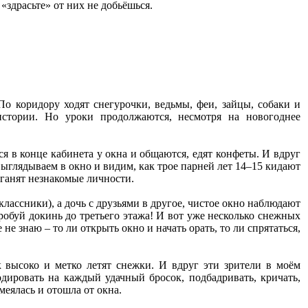
«здрасьте» от них не добьёшься.
 коридору ходят снегурочки, ведьмы, феи, зайцы, собаки и
истории. Но уроки продолжаются, несмотря на новогоднее
тся в конце кабинета у окна и общаются, едят конфеты. И вдруг
 Выглядываем в окно и видим, как трое парней лет 14–15 кидают
иганят незнакомые личности.
лассники), а дочь с друзьями в другое, чистое окно наблюдают
робуй докинь до третьего этажа! И вот уже несколько снежных
не знаю – то ли открыть окно и начать орать, то ли спрятаться,
 высоко и метко летят снежки. И вдруг эти зрители в моём
дировать на каждый удачный бросок, подбадривать, кричать,
меялась и отошла от окна.