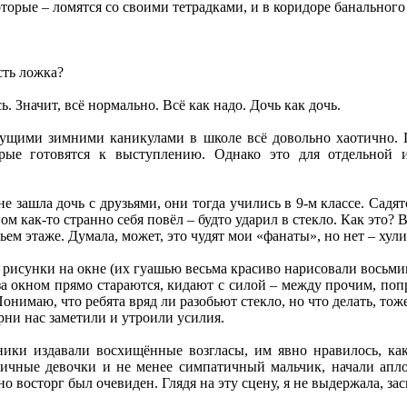
оторые – ломятся со своими тетрадками, и в коридоре банального 
сть ложка?
ь. Значит, всё нормально. Всё как надо. Дочь как дочь.
щими зимними каникулами в школе всё довольно хаотично. По
орые готовятся к выступлению. Однако это для отдельной 
е зашла дочь с друзьями, они тогда учились в 9-м классе. Садя
ном как-то странно себя повёл – будто ударил в стекло. Как это?
ьем этаже. Думала, может, это чудят мои «фанаты», но нет – хул
 рисунки на окне (их гуашью весьма красиво нарисовали восьмик
а окном прямо стараются, кидают с силой – между прочим, поп
онимаю, что ребята вряд ли разобьют стекло, но что делать, тоже 
рни нас заметили и утроили усилия.
ики издавали восхищённые возгласы, им явно нравилось, как
тичные девочки и не менее симпатичный мальчик, начали апло
но восторг был очевиден. Глядя на эту сцену, я не выдержала, зас