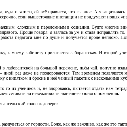
а, куда и хотела, ей всё нравится, это главное. А я защитилас
ессрочно, если вышестоящие инстанции не придумают новых «при
важным, сложным и переломным в сознании. Будто многие вин
дравого. Проще говоря, я взялась за ум и стала исправлять то
а работа педагога мне по душе и получается вроде неплохо. П
ку, к моему кабинету прилагается лаборантская. И второй учи
й в лаборантской на большой перемене, пьём чай, попутно взд
 иной раз даже не поздороваются. Тем временем появляется м
ку с кипятком и бросив в неё чайный пакетик с несколькими куби
то-то из учеников и, не здороваясь, пытается отдать нам тет
жаем сетовать на невежливость нынешнего юного поколения.
ся ангельский голосок дочери:
 раздуваться от гордости. Боже, как же вежливо, как же это так