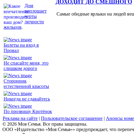
ДОХОДИТ ДО СМЕШНОГО
Дом
воплощает
Самые обидные ярлыки на людей ве
черты
личности
жильцов
.
Билеты на вход в
Провал
Не спасайте меня, это
слишком дорого
Сторонник
естественной красоты
Никогда не сдавайтесь
По прозвищу Кротёнок
Реклама на сайте
|
Пользовательское соглашение
|
Анонсы номе
© 2026 Моя Семья. Все права защищены.
ООО «Издательство «Моя Семья»» предупреждает, что перепеча