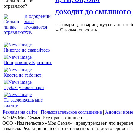
Я, ТЫ, ОН, ОНА
Сильно ли вас
отравляют?
ДОХОДИТ ДО СМЕШНОГО
В одобрении
масс
– Товарищ, товарищ, куда вы лезете 
нуждаются
– Я только спросить.
все.
Никогда не сдавайтесь
По прозвищу Кротёнок
Креста на тебе нет
Трубач у ворот зари
Ты заслоняешь мне
солнце
Реклама на сайте
|
Пользовательское соглашение
|
Анонсы номе
© 2026 Моя Семья. Все права защищены.
ООО «Издательство «Моя Семья»» предупреждает, что перепеча
издателя. Редакция не несет ответственности за достоверность