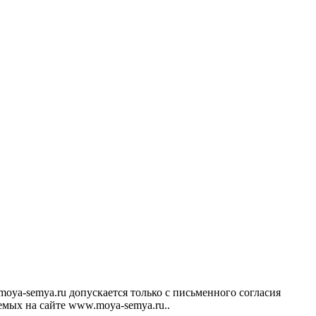
ya-semya.ru допускается только с письменного согласия
аемых на сайте www.moya-semya.ru..