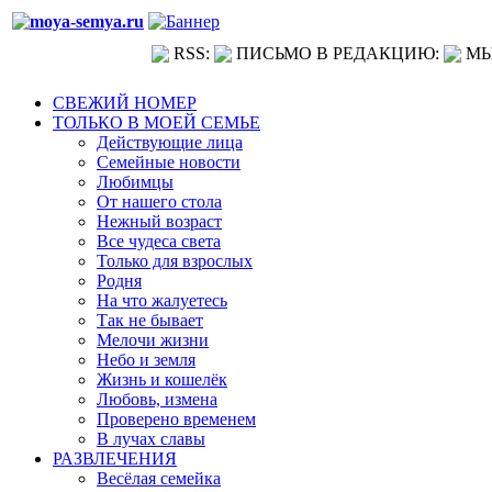
RSS:
ПИСЬМО В РЕДАКЦИЮ:
МЫ
СВЕЖИЙ НОМЕР
ТОЛЬКО В МОЕЙ СЕМЬЕ
Действующие лица
Семейные новости
Любимцы
От нашего стола
Нежный возраст
Все чудеса света
Только для взрослых
Родня
На что жалуетесь
Так не бывает
Мелочи жизни
Небо и земля
Жизнь и кошелёк
Любовь, измена
Проверено временем
В лучах славы
РАЗВЛЕЧЕНИЯ
Весёлая семейка