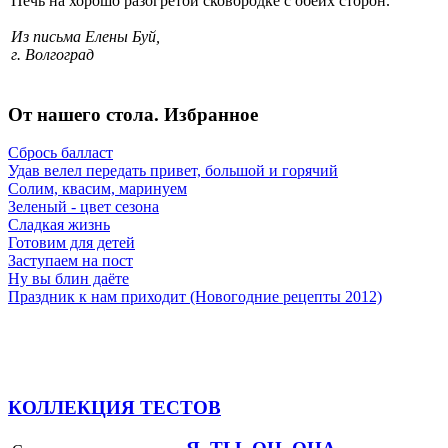
Печь на хорошо разогретой сковородке с обеих сторон.
Из письма Елены Буй,
г. Волгоград
От нашего стола. Избранное
Сбрось балласт
Удав велел передать привет, большой и горячий
Солим, квасим, маринуем
Зеленый - цвет сезона
Сладкая жизнь
Готовим для детей
Заступаем на пост
Ну вы блин даёте
Праздник к нам приходит (Новогодние рецепты 2012)
КОЛЛЕКЦИЯ ТЕСТОВ