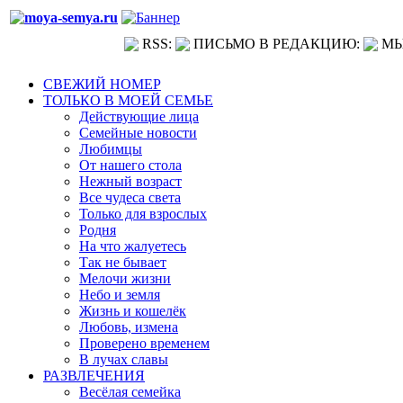
RSS:
ПИСЬМО В РЕДАКЦИЮ:
МЫ
СВЕЖИЙ НОМЕР
ТОЛЬКО В МОЕЙ СЕМЬЕ
Действующие лица
Семейные новости
Любимцы
От нашего стола
Нежный возраст
Все чудеса света
Только для взрослых
Родня
На что жалуетесь
Так не бывает
Мелочи жизни
Небо и земля
Жизнь и кошелёк
Любовь, измена
Проверено временем
В лучах славы
РАЗВЛЕЧЕНИЯ
Весёлая семейка