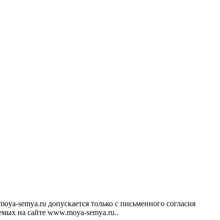
ya-semya.ru допускается только с письменного согласия
аемых на сайте www.moya-semya.ru..