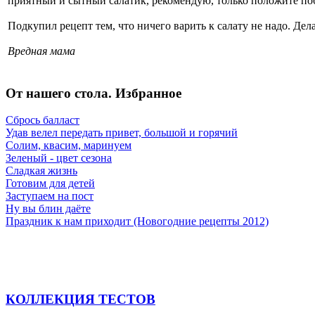
приятный и сытный салатик, рекомендую, только положите по
Подкупил рецепт тем, что ничего варить к салату не надо. Дела
Вредная мама
От нашего стола. Избранное
Сбрось балласт
Удав велел передать привет, большой и горячий
Солим, квасим, маринуем
Зеленый - цвет сезона
Сладкая жизнь
Готовим для детей
Заступаем на пост
Ну вы блин даёте
Праздник к нам приходит (Новогодние рецепты 2012)
КОЛЛЕКЦИЯ ТЕСТОВ