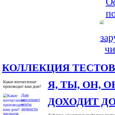
КОЛЛЕКЦИЯ ТЕСТО
Я, ТЫ, ОН, 
Какое впечатление
производит ваш дом?
Дом
ДОХОДИТ Д
воплощает
черты
личности
жильцов
.