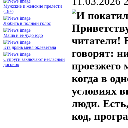
11.03.2026 
Мужские и женские прелести
(18+)
Любить в полный голос
Приветству
Маша и её чудо-юдо
читатели! 
Эта дрянь меня оклеветала
говорят: ни
Супруги заключают негласный
проезжего 
договор
когда в од
условиях 
люди. Есть
код, прогр