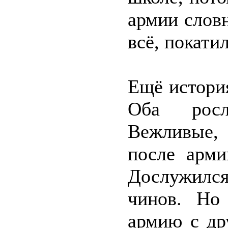
армии словн
всё, покатил
Ещё истори
Оба росл
Вежливые,
после арми
Дослужилс
чинов. Но
армию с др