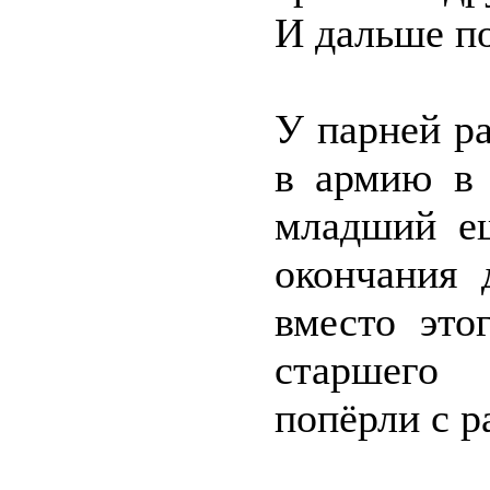
И дальше по
У парней р
в армию в 
младший ещ
окончания 
вместо это
старшего 
попёрли с р