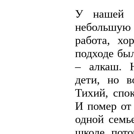
У нашей 
небольшую 
работа, хо
подходе был
– алкаш. Н
дети, но в
Тихий, спо
И помер от 
одной семь
школе, пото