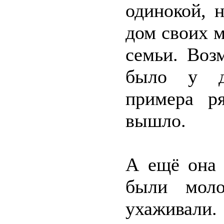
одинокой, 
дом своих 
семьи. Воз
было у до
примера р
вышло.
А ещё она 
были моло
ухаживали