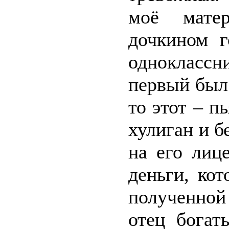
моё матер
дочкином г
одноклассн
первый был
то этот – п
хулиган и б
на его лиц
деньги, ко
полученной
отец богат