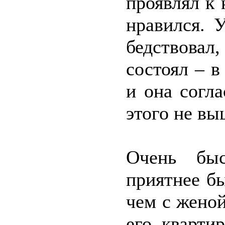
проявлял к 
нравился. 
бедствова
состоял – в
и она согл
этого не вы
Очень быс
приятнее б
чем с жено
его кварти