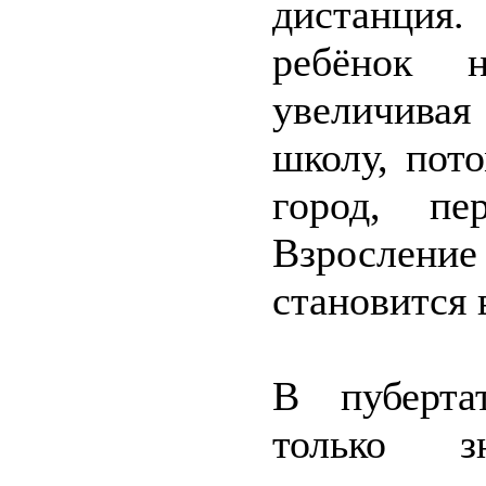
дистанция.
ребёнок н
увеличивая
школу, пот
город, п
Взрослени
становится 
В пуберта
только з