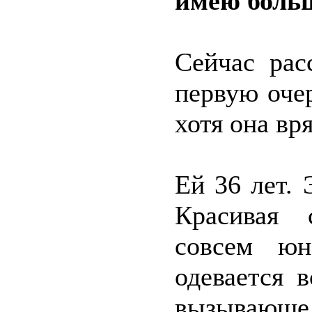
имею боль
Сейчас рас
первую оче
хотя она вря
Ей 36 лет.
Красивая 
совсем юн
одевается 
вызывающ