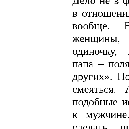
Дело не в 
в отношени
вообще. 
женщины,
одиночку,
папа – пол
других». П
смеяться. 
подобные и
к мужчине
сделать п