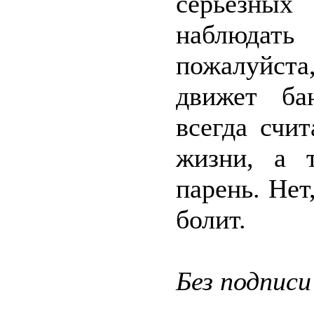
серьёзных
наблюдат
пожалуйст
движет ба
всегда счи
жизни, а 
парень. Нет
болит.
Без подписи