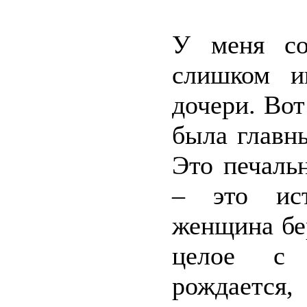
У меня со
слишком и
дочери. Вот
была главн
Это печаль
– это ист
женщина бе
целое с 
рождается