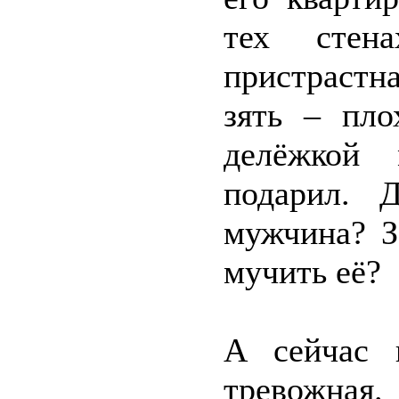
тех стен
пристрастн
зять – пло
делёжкой
подарил. 
мужчина? З
мучить её?
А сейчас 
тревожная.