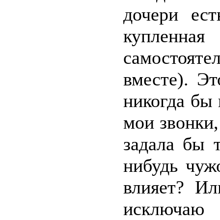
дочери ест
куплен
самостоят
вместе). Э
никогда бы 
мои звонки,
задала бы 
нибудь чуж
влияет? Ил
исключаю 