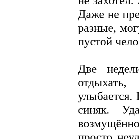
не захотел.
Даже не пре
разные, мог
пустой чело
Две недел
отдыхать,
улыбается. 
синяк. Уд
возмущённо
просто неу