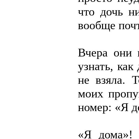
что дочь н
вообще почт
Вчера они 
узнать, как
не взяла. 
моих пропу
номер: «Я д
«Я дома»! 