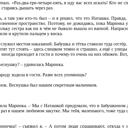
ых. «Раз-два-три-четыре-пять, я иду вас всех искать! Кто не с
стараясь дышать через раз.
, а там уже кто-то был – и я решил, что это Наташка. Правда, 
изненное пространство. Поэтому, не дожидаясь, пока Маринка 
ольку сестра как ни в чём не бывало вышла из ванной. Напрасн
рили и крутили пальцем у виска.
служил местом наказаний. Бабушка и тётка ставили туда сестёр, 
отят тут стоять – здесь слишком темно и страшно, а ещё с улицы
 иногда приходит в гости и почему-то очень на них обижен. Вот,
еснушку? – удивилась Маринка.
народу ходила в гости. Разве всех упомнишь?
бёнок. Веснушка был нашим секретным мальчиком.
снила Маринка. – Мы с Наташкой придумали, что в бабушкином 
раз в нашем любимом закутке. Мы тебя, маленького, тоже туда ст
нички! – съязвил я. – А потом люди спрашивают, откуда у н