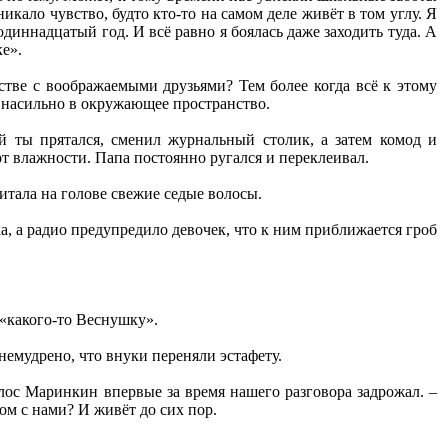
икало чувство, будто кто-то на самом деле живёт в том углу. Я
диннадцатый год. И всё равно я боялась даже заходить туда. А
е».
тве с воображаемыми друзьями? Тем более когда всё к этому
 насильно в окружающее пространство.
й ты прятался, сменил журнальный столик, а затем комод и
от влажности. Папа постоянно ругался и переклеивал.
читала на голове свежие седые волосы.
ка, а радио предупредило девочек, что к ним приближается гроб
 «какого-то Веснушку».
немудрено, что внуки переняли эстафету.
олос Маринкин впервые за время нашего разговора задрожал. –
ом с нами? И живёт до сих пор.