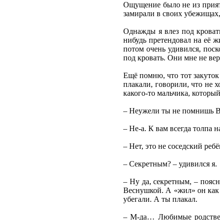
Ощущение было не из приятн
замирали в своих убежищах, 
Однажды я влез под кровать
нибудь претендовал на её ж
потом очень удивился, поск
под кровать. Они мне не ве
Ещё помню, что тот закуток 
плакали, говорили, что не х
какого-то мальчика, который
– Неужели ты не помнишь В
– Не-а. К вам всегда толпа 
– Нет, это не соседский ре
– Секретным? – удивился я.
– Ну да, секретным, – поя
Веснушкой. А «жил» он как 
убегали. А ты плакал.
– М-да… Любимые родствен