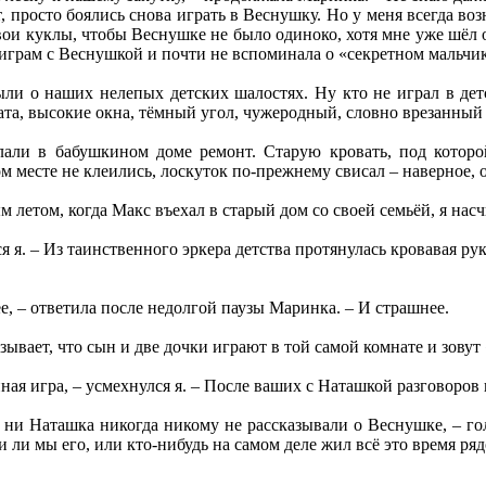
, просто боялись снова играть в Веснушку. Но у меня всегда возн
свои куклы, чтобы Веснушке не было одиноко, хотя мне уже шёл о
 играм с Веснушкой и почти не вспоминала о «секретном мальчик
ли о наших нелепых детских шалостях. Ну кто не играл в детс
ата, высокие окна, тёмный угол, чужеродный, словно врезанный
лали в бабушкином доме ремонт. Старую кровать, под которо
ом месте не клеились, лоскуток по-прежнему свисал – наверное, 
 летом, когда Макс въехал в старый дом со своей семьёй, я нас
я я. – Из таинственного эркера детства протянулась кровавая ру
ее, – ответила после недолгой паузы Маринка. – И страшнее.
зывает, что сын и две дочки играют в той самой комнате и зовут
ная игра, – усмехнулся я. – После ваших с Наташкой разговоров 
я, ни Наташка никогда никому не рассказывали о Веснушке, – г
 ли мы его, или кто-нибудь на самом деле жил всё это время ряд