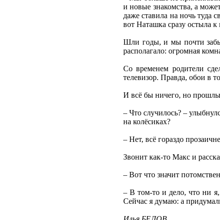
и новые знакомства, а может
даже ставила на ночь туда 
вот Наташка сразу остыла к
Шли годы, и мы почти забы
располагало: огромная комн
Со временем родители сде
телевизор. Правда, обои в т
И всё бы ничего, но прошлым
– Что случилось? – улыбнулс
на колёсиках?
– Нет, всё гораздо прозаичн
Звонит как-то Макс и расска
– Вот что значит потомствен
– В том-то и дело, что ни 
Сейчас я думаю: а придумали
Илья БЕЛОВ