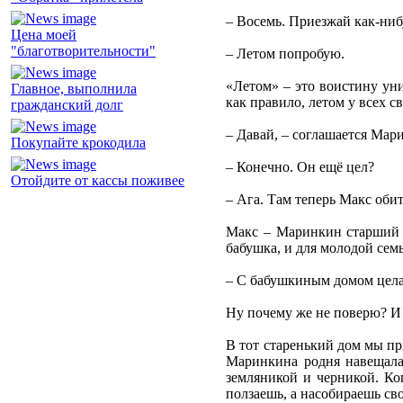
– Восемь. Приезжай как-ниб
Цена моей
"благотворительности"
– Летом попробую.
«Летом» – это воистину уни
Главное, выполнила
как правило, летом у всех с
гражданский долг
– Давай, – соглашается Мар
Покупайте крокодила
– Конечно. Он ещё цел?
Отойдите от кассы поживее
– Ага. Там теперь Макс обит
Макс – Маринкин старший с
бабушка, и для молодой се
– С бабушкиным домом целая
Ну почему же не поверю? И 
В тот старенький дом мы пр
Маринкина родня навещала 
земляникой и черникой. Ког
ползаешь, а насобираешь св