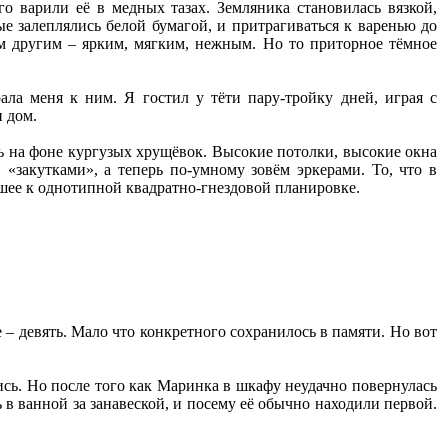
о варили её в медных тазах. Земляника становилась вязкой,
ые залеплялись белой бумагой, и притрагиваться к варенью до
ем другим – ярким, мягким, нежным. Но то приторное тёмное
ала меня к ним. Я гостил у тёти пару-тройку дней, играя с
 дом.
сь на фоне кургузых хрущёвок. Высокие потолки, высокие окна
«закутками», а теперь по-умному зовём эркерами. То, что в
шее к однотипной квадратно-гнездовой планировке.
 – девять. Мало что конкретного сохранилось в памяти. Но вот
ись. Но после того как Маринка в шкафу неудачно повернулась
ь в ванной за занавеской, и посему её обычно находили первой.