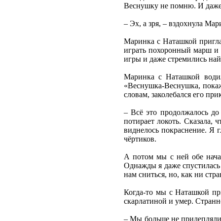
Веснушку не помню. И даже
– Эх, а зря, – вздохнула Ма
Маринка с Наташкой приглаш
играть похоронный марш и т
игры и даже стремились най
Маринка с Наташкой водил
«Веснушка-Веснушка, покажи
словам, заколебался его при
– Всё это продолжалось до
потирает локоть. Сказала, ч
виднелось покраснение. Я г
чёртиков.
А потом мы с ней обе начал
Однажды я даже спустилась 
нам сниться, но, как ни стр
Когда-то мы с Наташкой пр
скарлатиной и умер. Странно
– Мы больше не прилепляли 