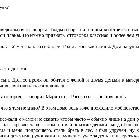
удь?
версальная отговорка. Гладко и органично она вплетается в на
вои планы. Но нужно признать, отговорка классная и более чем 
ина. – У меня как раз юбилей. Годы летят как птицы. Дом бабуш
ает с детьми.
ын. Долгое время он обитал с женой и двумя детьми в матер
мьи высвободилась жилплощадь.
 история, – говорит Маринка. – Рассказать – не поверишь.
что я там не знаю? В этом доме ведь тоже проходило моё детство
иезжали с мамой не сказать чтобы часто – обычно лишь на дни р
нас гораздо чаще – обычно в июньские деньки, когда больши
да и меня, подросшего, стали брать в лес, я был удручён: ну 
оими детскими ручонками в лучшем случае за день лишь треть ко