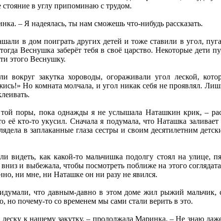
 стояние в углу припоминаю с трудом.
ринка. – Я надеялась, ты нам сможешь что-нибудь рассказать.
али в дом поиграть других детей и тоже ставили в угол, пуга
огда Веснушка заберёт тебя в своё царство. Некоторые дети пу
ти этого Веснушку.
и вокруг закутка хороводы, огораживали угол леской, кото
сь!» Но комната молчала, и угол никак себя не проявлял. Лишь 
клеивать.
 той поры, пока однажды я не услышала Наташкин крик, – расс
то её кто-то укусил. Сначала я подумала, что Наташка заливает
лядела в заплаканные глаза сестры и своим десятилетним детск
и видеть, как какой-то мальчишка подолгу стоял на улице, пя
вниз и выбежала, чтобы посмотреть поближе на этого соглядатая
анно, ни мне, ни Наташке он ни разу не явился.
идумали, что давным-давно в этом доме жил рыжий мальчик, с
, но почему-то со временем мы сами стали верить в это.
леску к нашему закутку, – продолжала Маринка. – Не знаю даж