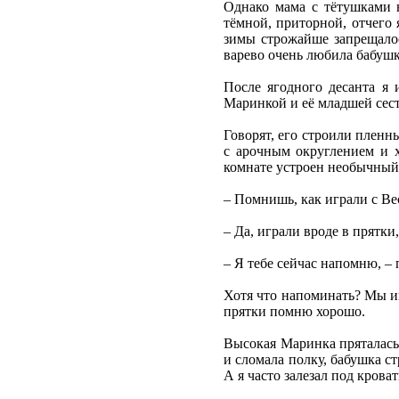
Однако мама с тётушками н
тёмной, приторной, отчего 
зимы строжайше запрещалос
варево очень любила бабушк
После ягодного десанта я 
Маринкой и её младшей сес
Говорят, его строили пленн
с арочным округлением и х
комнате устроен необычный 
– Помнишь, как играли с Ве
– Да, играли вроде в прятки,
– Я тебе сейчас напомню, –
Хотя что напоминать? Мы иг
прятки помню хорошо.
Высокая Маринка пряталась 
и сломала полку, бабушка ст
А я часто залезал под кроват