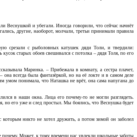
ли Веснушкой и убегали. Иногда говорили, что сейчас начнёт
гались, другие, наоборот, молчали, третьи принимали правила
рую срезали с рыболовных катушек дяди Толи, и твердили:
кусок старых обоев свешивался с потолка – дядя Толя, по его
казывала Маринка. – Прибежала в комнату, а сестра плачет,
 – она всегда была фантазёркой, но на её локте и в самом деле
им умом понимала, что Наташка не врёт, она сама напугана до
лился в наши окна. Лица его почему-то не могли разглядеть.
, но его уже и след простыл. Мы боялись, что Веснушка будет
 которым никто не хотел дружить, а потом зимой он заболел
е почему. Может, к тому времени нас увлекли школьные заботы