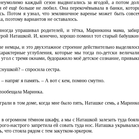
еумолимо каждый сезон выдвигались за ягодой, а потом долг
я её ещё больше не любил. Она перекочёвывала в банки, котор
ь. Потом я узнал, что земляничное варенье может быть совс
а, поэтому вариантов не оставалось.
иногда упрашивал родителей, и тётка, Маринкина мама, забир
трой Наташкой. И, конечно, хорошо помнил тот старый бабушкин
ые немцы, и это двухэтажное строение действительно выделяло
арактерные углубления, которые мы тогда по-детски величали 
угол с тремя окнами, будоражило моё детское сознание, привык
снушкой? – спросила сестра.
 – напряг я память. – А вот с кем, помню смутно.
 пообещала Маринка.
рали в том доме, когда мне было пять, Наташке семь, а Маринке
в огромном тёмном шкафу, а мы с Наташкой залезать туда боял
рого-настрого запретила ей совать туда нос. Наташка укрывалас
ь, что стояла рядом с тем закутком-эркером.