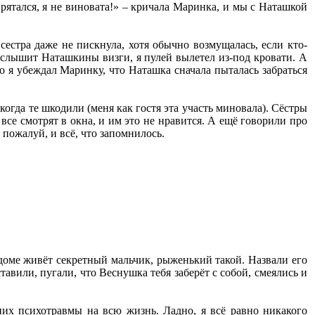
прятался, я не виновата!» – кричала Маринка, и мы с Наташкой
сестра даже не пискнула, хотя обычно возмущалась, если кто-
услышит Наташкины визги, я пулей вылетел из-под кровати. А
о я убеждал Маринку, что Наташка сначала пыталась забраться
когда те шкодили (меня как гостя эта участь миновала). Сёстры
 все смотрят в окна, и им это не нравится. А ещё говорили про
 пожалуй, и всё, что запомнилось.
доме живёт секретный мальчик, рыженький такой. Назвали его
авили, пугали, что Веснушка тебя заберёт с собой, смеялись и
их психотравмы на всю жизнь. Ладно, я всё равно никакого