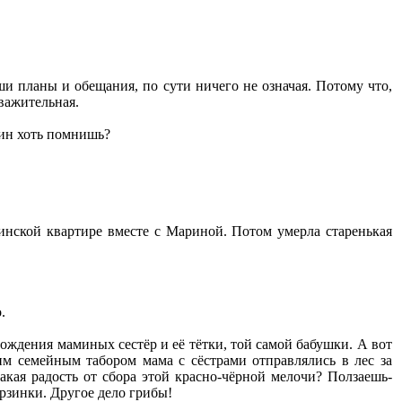
ши планы и обещания, по сути ничего не означая. Потому что,
уважительная.
кин хоть помнишь?
инской квартире вместе с Мариной. Потом умерла старенькая
.
ождения маминых сестёр и её тётки, той самой бабушки. А вот
м семейным табором мама с сёстрами отправлялись в лес за
какая радость от сбора этой красно-чёрной мелочи? Ползаешь-
рзинки. Другое дело грибы!