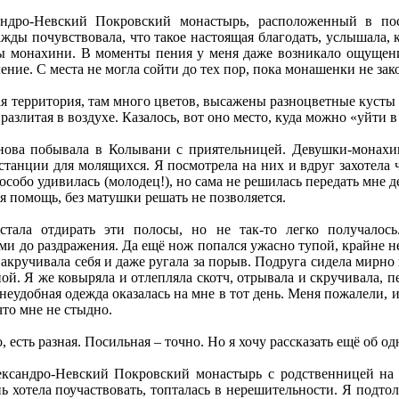
дро-Невский Покровский монастырь, расположенный в пос
жды почувствовала, что такое настоящая благодать, услышала,
ы монахини. В моменты пения у меня даже возникало ощущение,
ение. С места не могла сойти до тех пор, пока монашенки не зак
 территория, там много цветов, высажены разноцветные кусты 
 разлитая в воздухе. Казалось, вот оно место, куда можно «уйти 
нова побывала в Колывани с приятельницей. Девушки-монахин
танции для молящихся. Я посмотрела на них и вдруг захотела 
собо удивилась (молодец!), но сама не решилась передать мне де
я помощь, без матушки решать не позволяется.
стала отдирать эти полосы, но не так-то легко получалос
и до раздражения. Да ещё нож попался ужасно тупой, крайне неу
 накручивала себя и даже ругала за порыв. Подруга сидела мирно
й. Я же ковыряла и отлепляла скотч, отрывала и скручивала, 
 неудобная одежда оказалась на мне в тот день. Меня пожалели, 
что мне не стыдно.
, есть разная. Посильная – точно. Но я хочу рассказать ещё об од
сандро-Невский Покровский монастырь с родственницей на к
ь хотела поучаствовать, топталась в нерешительности. Я подтол