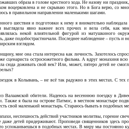
ржавших образа в голове крестного хода. Не назову ни праздник,
шком воцерковлена и не скрываю этого. Но в Бога верю, со мн
гаюсь в правильном направлении маленькими шагами.
енного шествия и подготовки к нему я внимательно наблюдала 
выглядела явно важнее всех прочих и вела себя, как мне 
 являлась некой влиятельной фигурой из матушкиного окру
ь, даже подобострастничали. Последнее наблюдение – пусть и не
мирским взглядом.
нщину, мне она стала интересна как личность. Захотелось спроси
уже сценариста остросюжетного фильма. А вдруг монахиня всю 
ла сюда доживать свой век? Или, может, пятеро детей не смог
арелых?
поездок в Колывань, – не всё так радужно в этих местах. С тех
из Валаамской обители. Надеюсь на весеннюю поездку в Дивеев
. Также я была на острове Патмос, в местном монастыре подви
сть свой маленький монастырь. Стараюсь бывать в подобных ме
запахи, неспешность действий участников молитвы, горение свеч
е даже детей придерживают. Проповеди священников здесь прои
о успокаиваешься в подобных местах. В миру мы постоянно куд