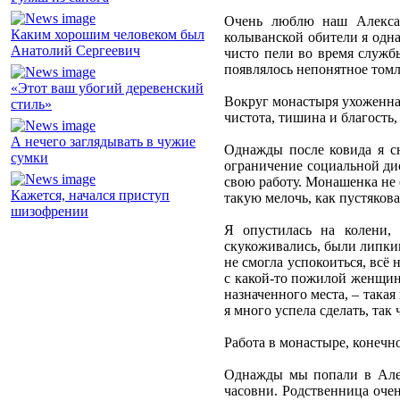
Очень люблю наш Алексан
Каким хорошим человеком был
колыванской обители я одна
Анатолий Сергеевич
чисто пели во время служб
появлялось непонятное томл
«Этот ваш убогий деревенский
Вокруг монастыря ухоженная
стиль»
чистота, тишина и благость,
А нечего заглядывать в чужие
Однажды после ковида я с
сумки
ограничение социальной дис
свою работу. Монашенка не о
Кажется, начался приступ
такую мелочь, как пустякова
шизофрении
Я опустилась на колени, 
скукоживались, были липким
не смогла успокоиться, всё
с какой-то пожилой женщино
назначенного места, – такая
я много успела сделать, так 
Работа в монастыре, конечно
Однажды мы попали в Алек
часовни. Родственница очен