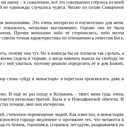
 ни икону – к сожалению, всё это совершенно стёрлось из моей
ой не единожды случались чудеса. Читаю по силам Священное
за монахинями. Это очень интересно и поучительно для меня.
показалось, несколько высокомерно. Однако она не была
жения. Прочие монахини либо её сторонились, либо молча
 совсем точная характеристика по отношению к невестам Бога,
ть, почему она тут. Но я никогда бы не посмела так сделать, а
жизнь сидела в тюрьме, а когда наконец вышла на свободу, не
ли с ней ужиться, поэтому решили определить её в дом Божий,
 пор слова «уйду в монастырь» я перестала произносить даже в
о. И ещё не раз поеду в Колывань – тянет меня туда, очень
зается несколько братий. Была и в Новоафонской обители. И
стах почаще, мне они интересны.
ей, степенное перемещение людей. Как известно, в монастырях
зносятся гораздо медленнее и протяжнее тех, что читаются в
а-то бежим, торопимся, ссоримся, негодуем, раздражаемся по