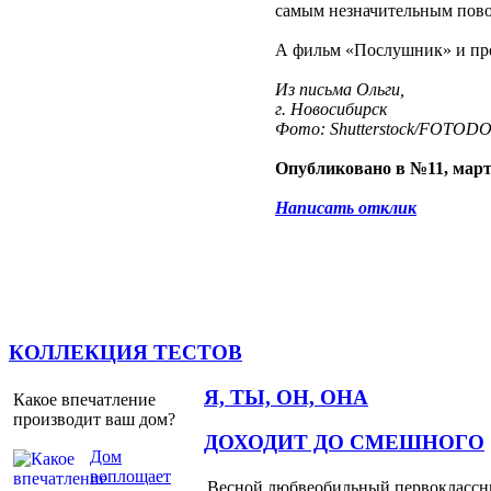
самым незначительным повод
А фильм «Послушник» и проч
Из письма Ольги,
г. Новосибирск
Фото: Shutterstock/FOTOD
Опубликовано в №11, март
Написать отклик
КОЛЛЕКЦИЯ ТЕСТОВ
Я, ТЫ, ОН, ОНА
Какое впечатление
производит ваш дом?
ДОХОДИТ ДО СМЕШНОГО
Дом
воплощает
Весной любвеобильный первоклассник