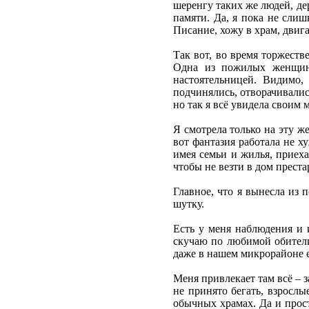
шеренгу таких же людей, де
памяти. Да, я пока не сли
Писание, хожу в храм, дви
Так вот, во время торжеств
Одна из пожилых женщин 
настоятельницей. Видимо,
подчинялись, отворачивалис
но так я всё увидела своим 
Я смотрела только на эту же
вот фантазия работала не х
имея семьи и жилья, приеха
чтобы не везти в дом прест
Главное, что я вынесла из 
шутку.
Есть у меня наблюдения и 
скучаю по любимой обители
даже в нашем микрорайоне е
Меня привлекает там всё – 
не принято бегать, взрослы
обычных храмах. Да и прост