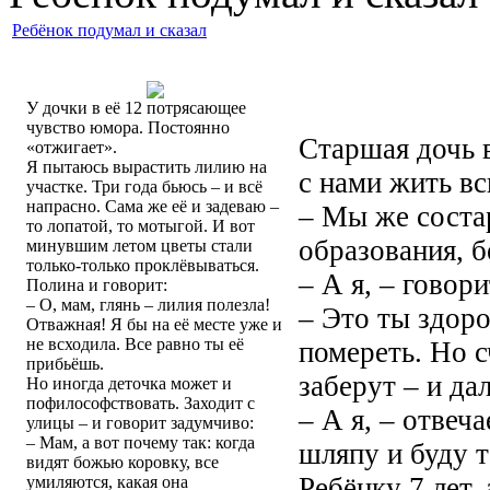
Ребёнок подумал и сказал
У дочки в её 12 потрясающее
чувство юмора. Постоянно
Старшая дочь 
«отжигает».
Я пытаюсь вырастить лилию на
с нами жить в
участке. Три года бьюсь – и всё
напрасно. Сама же её и задеваю –
– Мы же соста
то лопатой, то мотыгой. И вот
образования, б
минувшим летом цветы стали
только-только проклёвываться.
– А я, – говори
Полина и говорит:
– О, мам, глянь – лилия полезла!
– Это ты здоро
Отважная! Я бы на её месте уже и
не всходила. Все равно ты её
помереть. Но с
прибьёшь.
заберут – и да
Но иногда деточка может и
пофилософствовать. Заходит с
– А я, – отвеч
улицы – и говорит задумчиво:
– Мам, а вот почему так: когда
шляпу и буду т
видят божью коровку, все
Ребёнку 7 лет,
умиляются, какая она