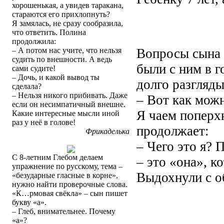
хорошенькая, а увидев таракана,
стараются его прихлопнуть?
Я замялась, не сразу сообразила,
что ответить. Полина
продолжила:
– А потом нас учите, что нельзя
Вопросы сына 
судить по внешности. А ведь
были с ним в г
сами судите!
– Дочь, и какой вывод ты
долго разгляды
сделала?
– Нельзя никого прибивать. Даже
– Вот как можн
если он несимпатичный внешне.
Я чаем поперхн
Какие интересные мысли иной
раз у неё в голове!
продолжает:
Фрикаделька
– Чего это я? 
С 8-летним Глебом делаем
– это «она», ко
упражнение по русскому, тема –
Выдохнули с о
«безударные гласные в корне»,
нужно найти проверочные слова.
«К…рмовая свёкла» – сын пишет
букву «а».
– Глеб, внимательнее. Почему
«а»?