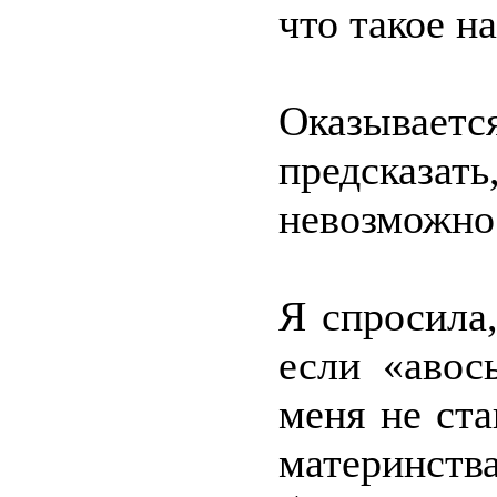
что такое н
Оказывает
предсказ
невозможно
Я спросила,
если «авос
меня не ст
материнс