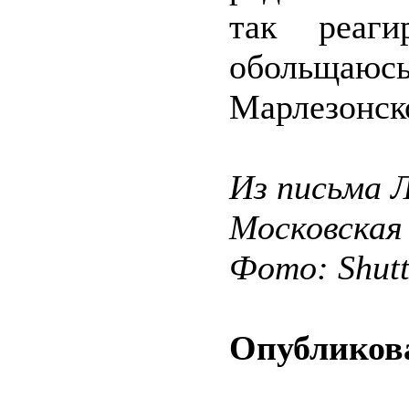
так реаги
обольщаю
Марлезонско
Из письма Л
Московская
Фото: Shut
Опубликова