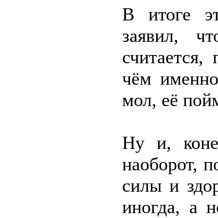
В итоге э
заявил, ч
считается,
чём именно
мол, её пой
Ну и, коне
наоборот, п
силы и здо
иногда, а 