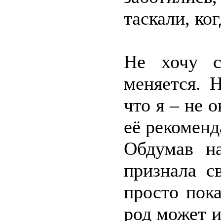
таскали, ко
Не хочу с
меняется. 
что я – не о
её рекоменд
Обдумав н
признала с
просто пок
род может и