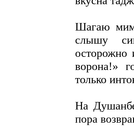
вкусна тадж
Шагаю мимо
слышу сиг
осторожно 
ворона!» г
только инто
На Душанбе
пора возвра