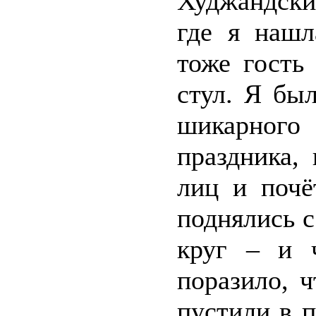
Худжандски
где я нашл
тоже гость
стул. Я бы
шикарног
праздника,
лиц и почё
поднялись с
круг – и 
поразило, 
пустили в п