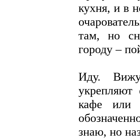
кухня, и в 
очаровател
там, но сн
городу – по
Иду. Виж
укрепляют 
кафе или 
обозначенно
знаю, но на