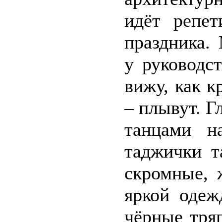
идёт репет
праздника.
у руководс
вижу, как к
– плывут. Гл
танцами н
таджички т
скромные, 
яркой одеж
чёрные тря