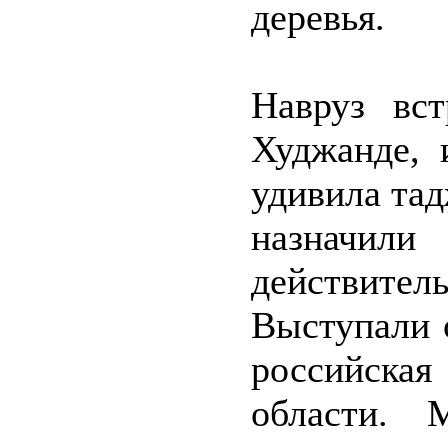
деревья.
Навруз вс
Худжанде, 
удивила тад
назначи
действител
Выступали 
российска
области. 