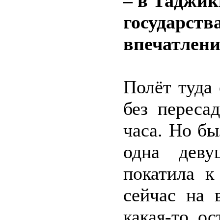
– в Таджик
государств
впечатлен
Полёт туда 
без переса
часа. Но б
одна деву
покатила к
сейчас на 
какая-то о