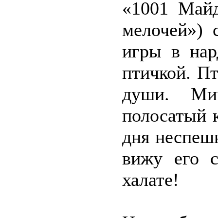
«1001 Майд
мелочей») 
игры в нар
птичкой. П
души. Ми
полосатый к
дня неспешн
вижу его 
халате!