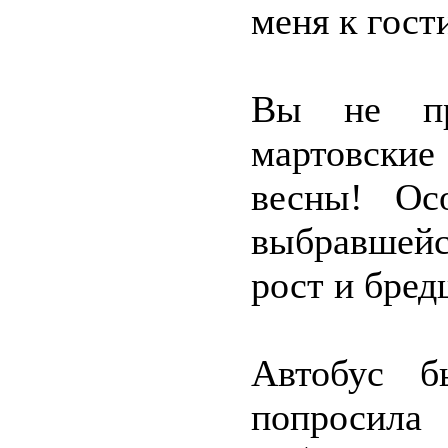
меня к гост
Вы не пре
мартовски
весны! Ос
выбравшейс
рост и бред
Автобус б
попросила