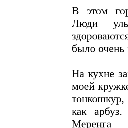
В этом гор
Люди улы
здоровают
было очень
На кухне з
моей кружке
тонкошкур, 
как арбуз.
Меренга