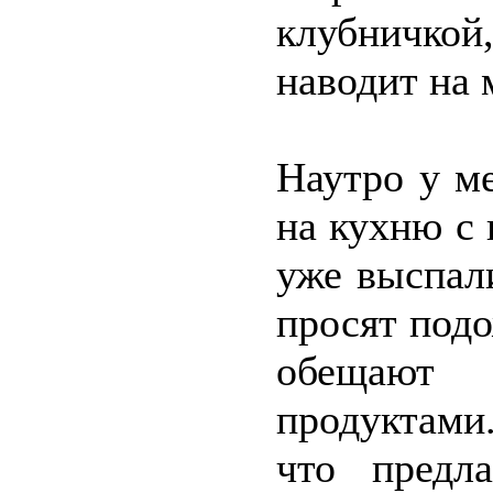
клубничко
наводит на 
Наутро у ме
на кухню с
уже выспал
просят подо
обещают 
продуктами.
что предл