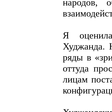
народов, 
взаимодейс
Я оценила
Худжанда. 
ряды в «зр
оттуда про
лицам пост
конфигурац