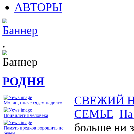
АВТОРЫ
.
РОДНЯ
СВЕЖИЙ 
Молчи, иначе сядем надолго
СЕМЬЕ
На
Привилегия человека
больше ни з
Память предков ворошить не
будем