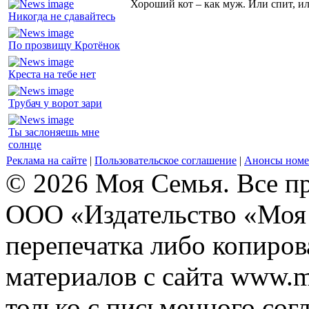
Хороший кот – как муж. Или спит, и
Никогда не сдавайтесь
По прозвищу Кротёнок
Креста на тебе нет
Трубач у ворот зари
Ты заслоняешь мне
солнце
Реклама на сайте
|
Пользовательское соглашение
|
Анонсы номе
© 2026 Моя Семья. Все п
ООО «Издательство «Моя 
перепечатка либо копиро
материалов с сайта www.m
только с письменного согл