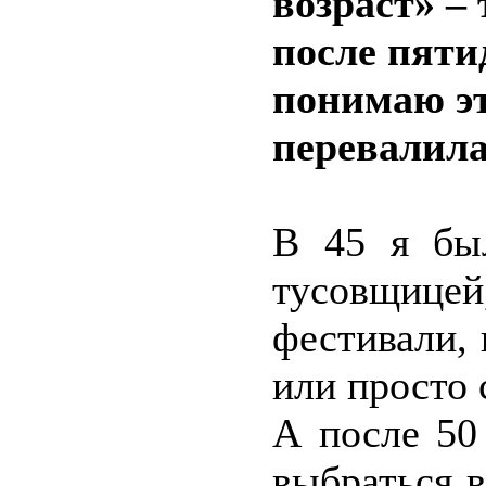
возраст» –
после пяти
понимаю эт
перевалила
В 45 я бы
тусовщицей
фестивали,
или просто 
А после 50
выбраться в