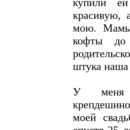
купили ей
красивую, 
мою. Мамы
кофты до
родительск
штука наша
У меня 
крепдешино
моей свадь