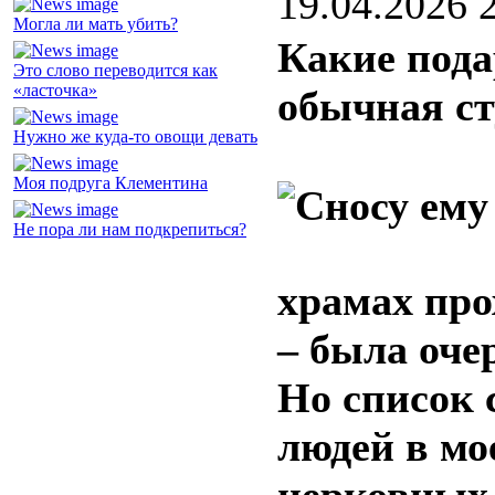
19.04.2026 
Могла ли мать убить?
Какие пода
Это слово переводится как
«ласточка»
обычная ст
Нужно же куда-то овощи девать
Моя подруга Клементина
Не пора ли нам подкрепиться?
храмах пр
– была оче
Но список
людей в мое