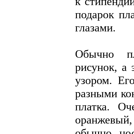
к стипенди
подарок пл
глазами.
Обычно п
рисунок, а
узором. Ег
разными кон
платка. Оч
оранжевый
обычно нос