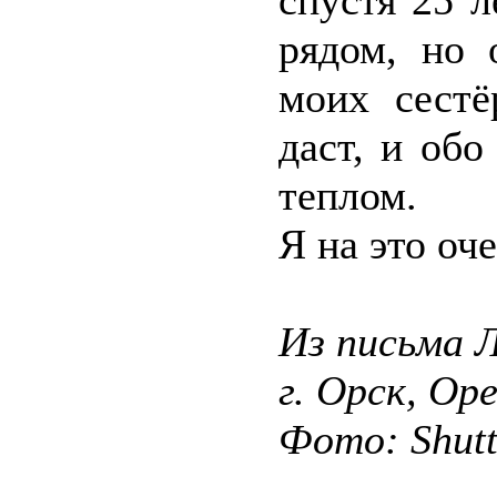
спустя 25 л
рядом, но 
моих сестё
даст, и об
теплом.
Я на это оч
Из письма 
г. Орск, Ор
Фото: Shut