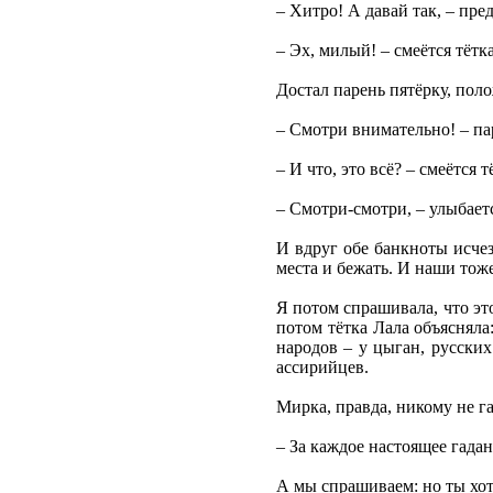
– Хитро! А давай так, – пре
– Эх, милый! – смеётся тётка
Достал парень пятёрку, поло
– Смотри внимательно! – па
– И что, это всё? – смеётся т
– Смотри-смотри, – улыбает
И вдруг обе банкноты исчез
места и бежать. И наши тоже
Я потом спрашивала, что это
потом тётка Лала объясняла
народов – у цыган, русских
ассирийцев.
Мирка, правда, никому не г
– За каждое настоящее гадан
А мы спрашиваем: но ты хо