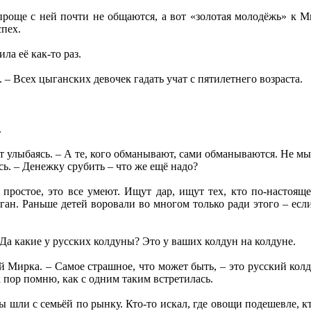
още с ней почти не общаются, а вот «золотая молодёжь» к Мир
спех.
ла её как-то раз.
 – Всех цыганских девочек гадать учат с пятилетнего возраста.
.
т улыбаясь. – А те, кого обманывают, сами обманываются. Не мы
сь. – Денежку срубить – что же ещё надо?
 простое, это все умеют. Ищут дар, ищут тех, кто по-настоящ
ган. Раньше детей воровали во многом только ради этого – если
 Да какие у русских колдуны? Это у ваших колдун на колдуне.
й Мирка. – Самое страшное, что может быть, – это русский колду
х пор помню, как с одним таким встретилась.
ы шли с семьёй по рынку. Кто-то искал, где овощи подешевле, кт