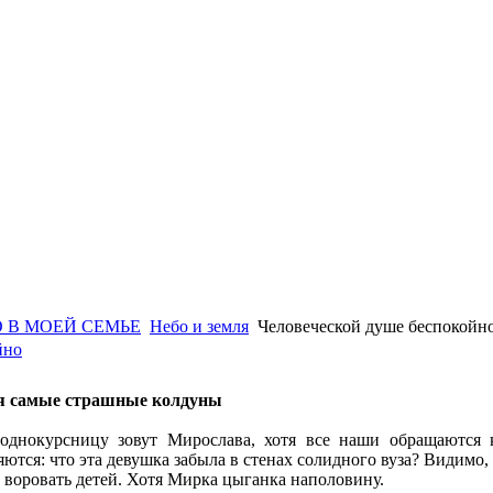
 В МОЕЙ СЕМЬЕ
Небо и земля
Человеческой душе беспокойн
йно
ся самые страшные колдуны
днокурсницу зовут Мирослава, хотя все наши обращаются 
яются: что эта девушка забыла в стенах солидного вуза? Видимо
и воровать детей. Хотя Мирка цыганка наполовину.