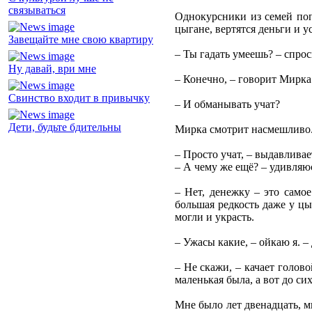
связываться
Однокурсники из семей попр
цыгане, вертятся деньги и у
Завещайте мне свою квартиру
– Ты гадать умеешь? – спроси
Ну давай, ври мне
– Конечно, – говорит Мирка.
Свинство входит в привычку
– И обманывать учат?
Дети, будьте бдительны
Мирка смотрит насмешливо
– Просто учат, – выдавливае
– А чему же ещё? – удивляю
– Нет, денежку – это самое
большая редкость даже у цы
могли и украсть.
– Ужасы какие, – ойкаю я. –
– Не скажи, – качает голово
маленькая была, а вот до си
Мне было лет двенадцать, м