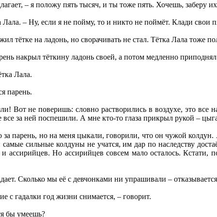
длагает, – я положу пять тысяч, и ты тоже пять. Хочешь, заберу и
 Лала. – Ну, если я не пойму, то и никто не поймёт. Клади свои п
жил тётке на ладонь, но сворачивать не стал. Тётка Лала тоже 
рень накрыл тёткину ладонь своей, а потом медленно приподнял.
ётка Лала.
ся парень.
ли! Вот не поверишь: словно растворились в воздухе, это все н
 все за ней поспешили. А мне кто-то глаза прикрыл рукой – цыга
 за парень, но на меня цыкали, говорили, что он чужой колдун. 
: самые сильные колдуны не учатся, им дар по наследству доста
 и ассирийцев. Но ассирийцев совсем мало осталось. Кстати, 
адает. Сколько мы её с девчонками ни упрашивали – отказывается
ие с гадалки год жизни снимается, – говорит.
тя бы умеешь?