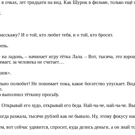
, в очках, лет тридцати на вид. Как Шурик в фильме, только ещё с
.
асскажу? И о той, кто любит тебя, и о той, кто бросит.
ень.
а ладонь, – начинает игру тётка Лала. – Вот, тысяча, это хоро
имает, за человека не считает…
ошок».
ельно полюбит! Не понимает пока, какое богатство упускает. Ви
е.
о выполнил тёткину просьбу.
 Открывай его худо, открывай его беда. Най-ча-че, най-ча-че. Вых
когда разжала, тысячи рублей как не бывало. Ну, этому фокусу на
, вот сейчас удивится, спросит, куда делись деньги, а он знай то