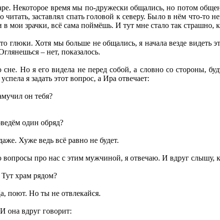
аре. Некоторое время мы по-дружески общались, но потом обще
то читать, заставлял спать головой к северу. Было в нём что-то
ри в мои зрачки, всё сама поймёшь. И тут мне стало так страшно, 
то глюки. Хотя мы больше не общались, я начала везде видеть это
глянешься – нет, показалось.
 сне. Но я его видела не перед собой, а словно со стороны, буд
успела я задать этот вопрос, а Ира отвечает:
амучил он тебя?
оведём один обряд?
даже. Хуже ведь всё равно не будет.
то вопросы про нас с этим мужчиной, я отвечаю. И вдруг слышу,
 Тут храм рядом?
а, поют. Но ты не отвлекайся.
И она вдруг говорит: