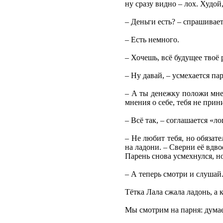
ну сразу видно – лох. Худой
– Деньги есть? – спрашивает
– Есть немного.
– Хочешь, всё будущее твоё р
– Ну давай, – усмехается пар
– А ты денежку положи мне н
мнения о себе, тебя не прин
– Всё так, – соглашается «л
– Не любит тебя, но обязат
на ладони. – Сверни её вдво
Парень снова усмехнулся, н
– А теперь смотри и слушай.
Тётка Лала сжала ладонь, а 
Мы смотрим на парня: думаем