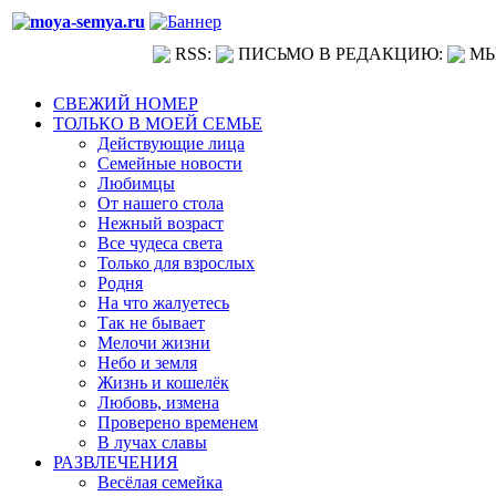
RSS:
ПИСЬМО В РЕДАКЦИЮ:
МЫ
СВЕЖИЙ НОМЕР
ТОЛЬКО В МОЕЙ СЕМЬЕ
Действующие лица
Семейные новости
Любимцы
От нашего стола
Нежный возраст
Все чудеса света
Только для взрослых
Родня
На что жалуетесь
Так не бывает
Мелочи жизни
Небо и земля
Жизнь и кошелёк
Любовь, измена
Проверено временем
В лучах славы
РАЗВЛЕЧЕНИЯ
Весёлая семейка