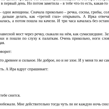
 в первый день. Но потом заметила – в тебе что-то есть, какая-то
 – одни женщины. Сначала прикольно – речка, сосны, грибы, сол
 дальше делать, как «третий глаз» открывать. А Ирка отвеча
лась, а потом пошла на качели. И три часа качалась без оста
весной мост через речку, скакали на нём, как сумасшедшие. Зат
и и пошли по слуху к палаткам. Очень прикольно, ноги словно
ая.
оворит:
то древнее и сильное. Не доброе, но и не злое. И у меня то же са
ить. А Ира вдруг спрашивает:
тебе снится.
робежали. Мне действительно тогда чуть ли не каждую ночь сн