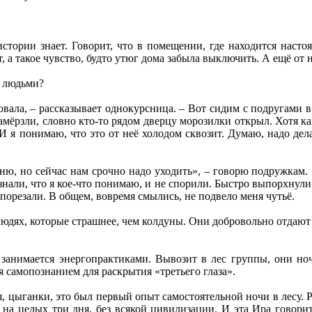
стории знает. Говорит, что в помещении, где находится насто
т, а такое чувство, будто утюг дома забыла выключить. А ещё от 
и людьми?
вовала, – рассказывает однокурсница. – Вот сидим с подругами в
замёрзли, словно кто-то рядом дверцу морозилки открыл. Хотя к
 И я понимаю, что это от неё холодом сквозит. Думаю, надо дел
ню, но сейчас нам срочно надо уходить», – говорю подружкам. 
знали, что я кое-что понимаю, и не спорили. Быстро выпорхнули 
порезали. В общем, вовремя смылись, не подвело меня чутьё.
юдях, которые страшнее, чем колдуны. Они добровольно отдают д
занимается энергопрактиками. Вывозит в лес группы, они ноч
 самопознанием для раскрытия «третьего глаза».
я, цыганки, это был первый опыт самостоятельной ночи в лесу. Р
, на целых три дня, без всякой цивилизации. И эта Ира говорит: