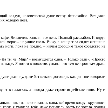
ящий колдун, человеческой душе всегда беспокойно. Вот даже
них холодом веет.
 кафе. Диванчик, кальян, все дела. Полный расслабон. И вдруг
акой мороз – на улице июль. Вижу, в конце зала сидит женщина
ать ноги, пока не поздно, – ничем хорошим такое соседство не
«Да ты чё, Мир? – возмущается одна. – Только сели». «Просто
из кафе. Я потом в новостях узнала, что тем вечером там драка
уши дьяволу, даже без всякого договора, как раньше говорили
уют в палатках, а иногда даже строят индейские типи. Ну и
аньше никогда не оставалась одна, всё время вокруг крутились
 когда я увидела тебя, даже поначалу брать не хотела, чудная