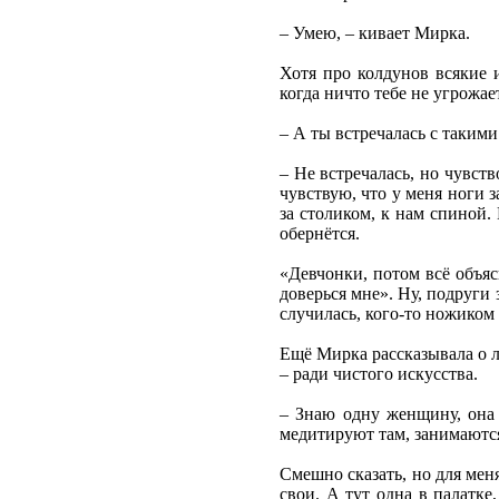
– Умею, – кивает Мирка.
Хотя про колдунов всякие и
когда ничто тебе не угрожае
– А ты встречалась с таким
– Не встречалась, но чувст
чувствую, что у меня ноги 
за столиком, к нам спиной.
обернётся.
«Девчонки, потом всё объяс
доверься мне». Ну, подруги 
случилась, кого-то ножиком 
Ещё Мирка рассказывала о л
– ради чистого искусства.
– Знаю одну женщину, она 
медитируют там, занимаются
Смешно сказать, но для мен
свои. А тут одна в палатке