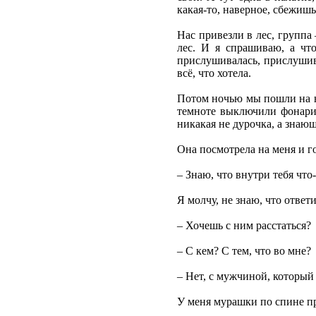
какая-то, наверное, сбежишь
Нас привезли в лес, группа
лес. И я спрашиваю, а что
прислушивалась, прислушива
всё, что хотела.
Потом ночью мы пошли на на
темноте выключили фонарик
никакая не дурочка, а знающ
Она посмотрела на меня и г
– Знаю, что внутри тебя что-
Я молчу, не знаю, что ответ
– Хочешь с ним расстаться?
– С кем? С тем, что во мне?
– Нет, с мужчиной, который 
У меня мурашки по спине п