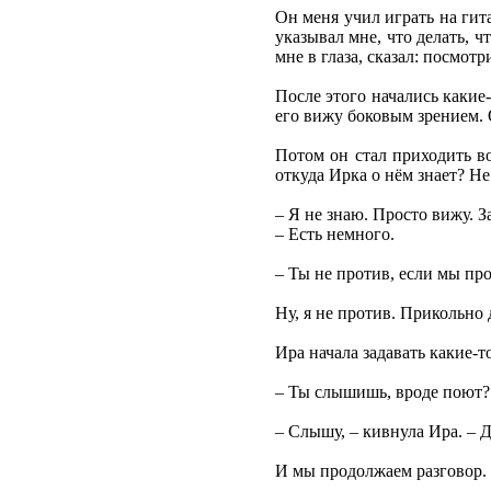
Он меня учил играть на гит
указывал мне, что делать, ч
мне в глаза, сказал: посмот
После этого начались какие-
его вижу боковым зрением. О
Потом он стал приходить во
откуда Ирка о нём знает? Не 
– Я не знаю. Просто вижу. З
– Есть немного.
– Ты не против, если мы пр
Ну, я не против. Прикольно 
Ира начала задавать какие-
– Ты слышишь, вроде поют?
– Слышу, – кивнула Ира. – Д
И мы продолжаем разговор. 