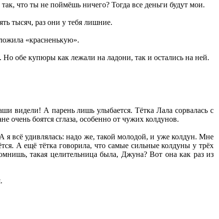
х так, что ты не поймёшь ничего? Тогда все деньги будут мои.
ять тысяч, раз они у тебя лишние.
положила «красненькую».
 Но обе купюры как лежали на ладони, так и остались на ней.
аши видели! А парень лишь улыбается. Тётка Лала сорвалась с
не очень боятся сглаза, особенно от чужих колдунов.
А я всё удивлялась: надо же, такой молодой, и уже колдун. Мне
ётся. А ещё тётка говорила, что самые сильные колдуны у трёх
помнишь, такая целительница была, Джуна? Вот она как раз из
.