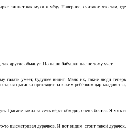
ке липнет как мухи к мёду. Наверное, считают, что там, где
, так другие обманут. Но наши бабушки нас не тому учат.
ему гадать умеет, будущее видит. Мало их, такие люди теперь
 старая цыганка приглядит за каким ребёнком дар колдовства,
н. Цыгане таких за семь вёрст обходят, очень боятся. Я хоть и
о-то высматривал дурачков. И вот видим, стоит такой дурачок,