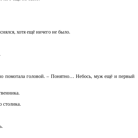
снялся, хотя ещё ничего не было.
.
ьно помотала головой. – Понятно… Небось, муж ещё и первый
твенника.
о столика.
ь.