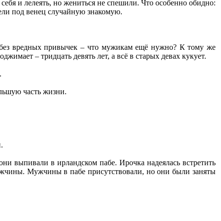
ебя и лелеять, но жениться не спешили. Что особенно обидно:
вели под венец случайную знакомую.
 без вредных привычек – что мужикам ещё нужно? К тому же
оджимает – тридцать девять лет, а всё в старых девах кукует.
.
ольшую часть жизни.
.
 они выпивали в ирландском пабе. Ирочка надеялась встретить
мужчины. Мужчины в пабе присутствовали, но они были заняты