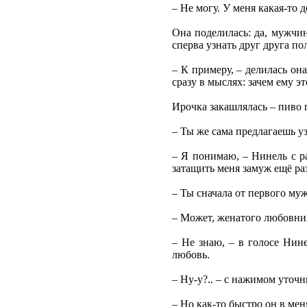
– Не могу. У меня какая-то 
Она поделилась: да, мужчи
сперва узнать друг друга п
– К примеру, – делилась она
сразу в мыслях: зачем ему э
Ирочка закашлялась – пиво 
– Ты же сама предлагаешь у
– Я понимаю, – Нинель с ра
затащить меня замуж ещё раз
– Ты сначала от первого му
– Может, женатого любовник
– Не знаю, – в голосе Нине
любовь.
– Ну-у?.. – с нажимом уточ
– Но как-то быстро он в ме