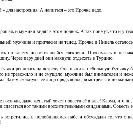
 – для настроения. А напиться – это Ирочке надо.
ошая, и мужики видят в этом подвох. А так поймут, что и у теб
ьный мужчина и пригласил на танец, Ирочке и Нинель осталось
сь по завету несостоявшейся свекрови. Проснулась в незнак
шину. Через пару дней они махнули отдыхать в Турцию.
ё-таки решилась на встречу. Она выпила небольшую бутылку бе
то не тревожило и не смущало, мужчина был внимателен и неже
вал. Затем смахнул с её лица прядь волос, всмотрелся и неожида
 господи, даже женатый хочет повести её в загс! Карма, что ли, 
 спасаться вот такими восхитительными свиданиями. Совесть её,
ь встретились в полюбившемся пабе и обсуждали то, что с каж
!