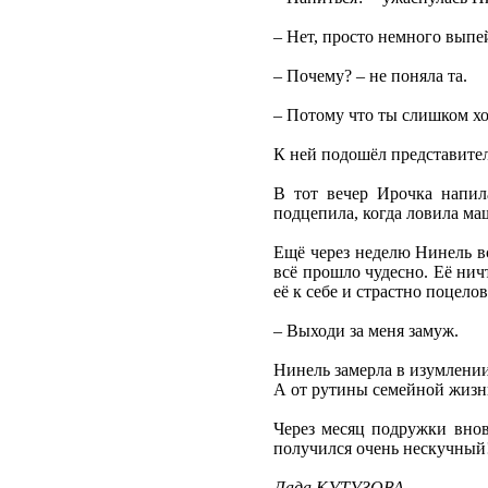
– Нет, просто немного выпей
– Почему? – не поняла та.
– Потому что ты слишком хор
К ней подошёл представител
В тот вечер Ирочка напила
подцепила, когда ловила ма
Ещё через неделю Нинель вс
всё прошло чудесно. Её нич
её к себе и страстно поцело
– Выходи за меня замуж.
Нинель замерла в изумлении:
А от рутины семейной жизни
Через месяц подружки внов
получился очень нескучный
Лада КУТУЗОВА