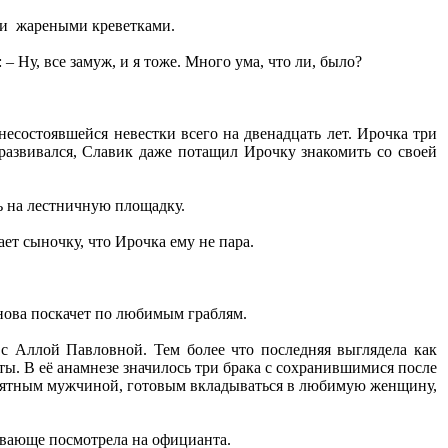
 и жареными креветками.
 – Ну, все замуж, и я тоже. Много ума, что ли, было?
несостоявшейся невестки всего на двенадцать лет. Ирочка три
 развивался, Славик даже потащил Ирочку знакомить со своей
ь на лестничную площадку.
ает сыночку, что Ирочка ему не пара.
снова поскачет по любимым граблям.
 с Аллой Павловной. Тем более что последняя выглядела как
ы. В её анамнезе значилось три брака с сохранившимися после
иятным мужчиной, готовым вкладываться в любимую женщину,
ивающе посмотрела на официанта.