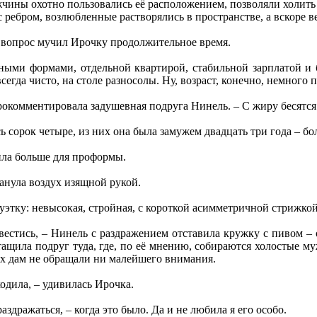
чины охотно пользовались её расположением, позволяли холить с
с ребром, возлюбленные растворялись в пространстве, а вскоре 
от вопрос мучил Ирочку продолжительное время.
ными формами, отдельной квартирой, стабильной зарплатой и
сегда чисто, на столе разносолы. Ну, возраст, конечно, немного п
рокомментировала задушевная подруга Нинель. – С жиру бесятся
 сорок четыре, из них она была замужем двадцать три года – б
ила больше для проформы.
банула воздух изящной рукой.
туэтку: невысокая, стройная, с короткой асимметричной стрижкой
вестись, – Нинель с раздражением отставила кружку с пивом –
тащила подруг туда, где, по её мнению, собираются холостые 
ых дам не обращали ни малейшего внимания.
одила, – удивилась Ирочка.
аздражаться, – когда это было. Да и не любила я его особо.