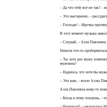
– Да что тебе всё не так? – 
– Это выгорание, – рассуди
– Господи! – Ирочка протяну
В этот момент музыка замол
– Слушай, – Алла Павловна в
Нинель что-то пробормотала
– Ты хоть раз мужу изменя
мужчина?
– Надеюсь, что хотя бы мужи
– Это вам, – возле Аллы Па
Алла Павловна кому-то пома
– Когда к нему поедешь, – 
– Напиться? – ужаснулась Н