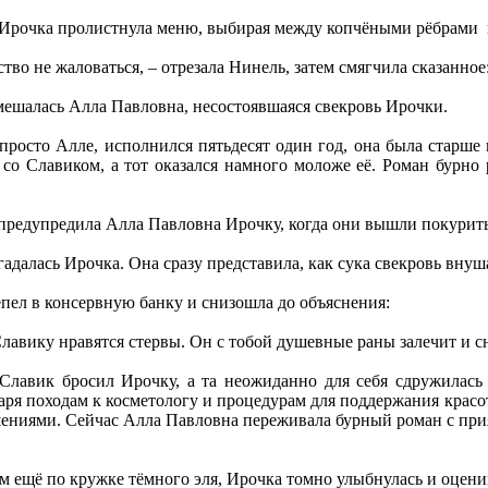
 Ирочка пролистнула меню, выбирая между копчёными рёбрами
ство не жаловаться, – отрезала Нинель, затем смягчила сказанное:
 вмешалась Алла Павловна, несостоявшаяся свекровь Ирочки.
просто Алле, исполнился пятьдесят один год, она была старше 
 со Славиком, а тот оказался намного моложе её. Роман бурно
– предупредила Алла Павловна Ирочку, когда они вышли покурит
гадалась Ирочка. Она сразу представила, как сука свекровь внуш
пел в консервную банку и снизошла до объяснения:
Славику нравятся стервы. Он с тобой душевные раны залечит и 
Славик бросил Ирочку, а та неожиданно для себя сдружилась
ря походам к косметологу и процедурам для поддержания красот
ениями. Сейчас Алла Павловна переживала бурный роман с пр
 ещё по кружке тёмного эля, Ирочка томно улыбнулась и оцен