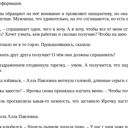
деформация.
ны обращают на неё внимание и проявляют инициативу, но она
олучше. Мужчины, что удивительно, на это соглашаются, но есть
, – спрашивает один, чего я хочу. А я хочу, чтобы все от меня 
то? Хочет узнать, кем работаю и сколько получаю? Чтобы на шею
пошло не в то горло. Прокашлявшись, сказала:
знать друг друга получше! О чём они должны спрашивать?
здражением отодвинула тарелку, – умом. А получается, что ищ
.
жа избавься, – Алла Павловна мотнула головой, длинные серьги с
а завести? – Ирочка снова принялась изучать меню. – Чтобы точ
ль просквозила какая-то нежность, что заставило Ирочку наст
нила Алла Павловна.
ня влюбился, – Нинель рывком допила пиво. – У нас с ним даже н