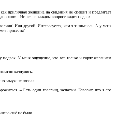
 как приличная женщина на свидания не спешит и предлагает
 одно «но» – Нинель в каждом вопросе видит подвох.
отвалили! Или другой. Интересуется, чем я занимаюсь. А у меня
 мне присесть?
у подвох. У меня ощущение, что все только и горят желанием
огласно качнулись.
но замуж не позвал.
орожиться. – Есть один товарищ, женатый. Говорит, что я его
ичего ещё не было.