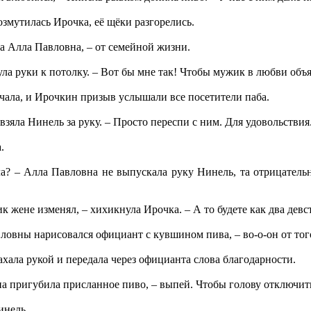
возмутилась Ирочка, её щёки разгорелись.
ла Алла Павловна, – от семейной жизни.
ла руки к потолку. – Вот бы мне так! Чтобы мужик в любви объя
чала, и Ирочкин призыв услышали все посетители паба.
зяла Нинель за руку. – Просто переспи с ним. Для удовольствия
.
ла? – Алла Павловна не выпускала руку Нинель, та отрицател
к жене изменял, – хихикнула Ирочка. – А то будете как два девс
вловны нарисовался официант с кувшином пива, – во-о-он от тог
хала рукой и передала через официанта слова благодарности.
она пригубила присланное пиво, – выпей. Чтобы голову отключит
инель.