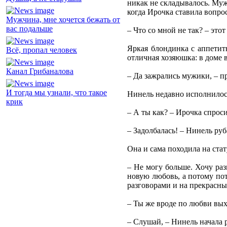
никак не складывалось. Муж
когда Ирочка ставила вопро
Мужчина, мне хочется бежать от
вас подальше
– Что со мной не так? – эт
Яркая блондинка с аппетит
Всё, пропал человек
отличная хозяюшка: в доме в
Канал Грибаналова
– Да зажрались мужики, – п
И тогда мы узнали, что такое
Нинель недавно исполнилось
крик
– А ты как? – Ирочка спрос
– Задолбалась! – Нинель ру
Она и сама походила на ста
– Не могу больше. Хочу раз
новую любовь, а потому по
разговорами и на прекрасн
– Ты же вроде по любви вых
– Слушай, – Нинель начала р