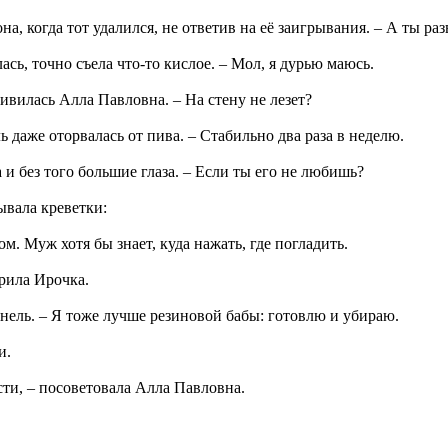
она, когда тот удалился, не ответив на её заигрывания. – А ты 
лась, точно съела что-то кислое. – Мол, я дурью маюсь.
удивилась Алла Павловна. – На стену не лезет?
ь даже оторвалась от пива. – Стабильно два раза в неделю.
 и без того большие глаза. – Если ты его не любишь?
ывала креветки:
ом. Муж хотя бы знает, куда нажать, где погладить.
брила Ирочка.
инель. – Я тоже лучше резиновой бабы: готовлю и убираю.
и.
сти, – посоветовала Алла Павловна.