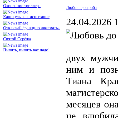
Окончание триллера
Любовь до гроба
Каникулы как испытание
24.04.2026 
Отключай функцию «яжемать»
Святой Серёжа
Пилить, пилить вас надо!
двух мужчи
ним и позн
Тиана Кра
магистерс
месяцев он
не влюбил