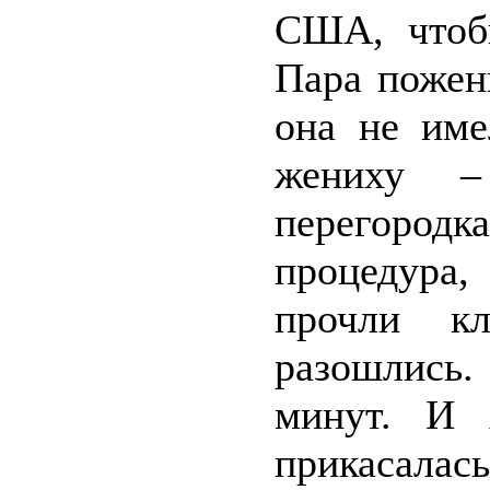
США, чтоб
Пара пожен
она не име
жениху –
перегоро
процедура,
прочли к
разошлись
минут. И 
прикасалас