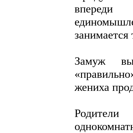
вперед
единомышл
занимается 
Замуж в
«правильно»
жениха про
Родители
однокомна