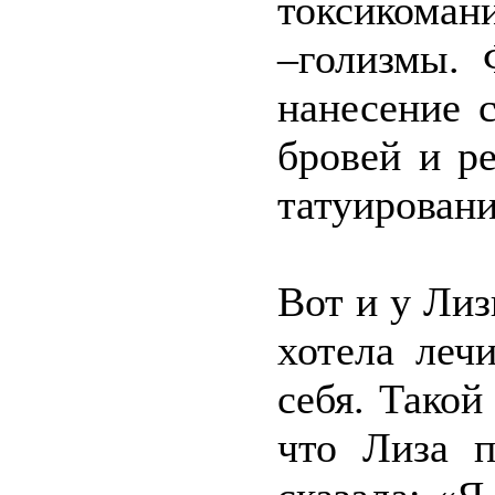
токсикомани
–голизмы. 
нанесение 
бровей и р
татуировани
Вот и у Ли
хотела лечи
себя. Тако
что Лиза п