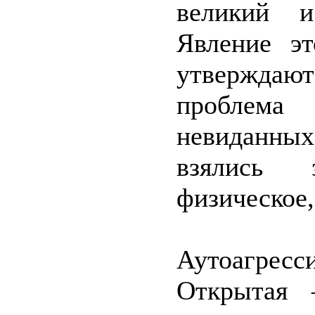
великий 
Явление эт
утвержда
проблема
невиданны
взялись 
физическое,
Аутоагресс
Открытая 