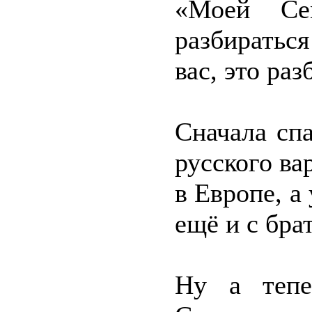
«Моей Се
разбиратьс
вас, это ра
Сначала сп
русского ва
в Европе, а
ещё и с бр
Ну а тепе