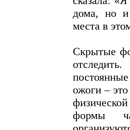
сказала: «Я
дома, но и
места в это
Скрытые фо
отследит
постоянные
ожоги – это
физическо
формы ча
организую