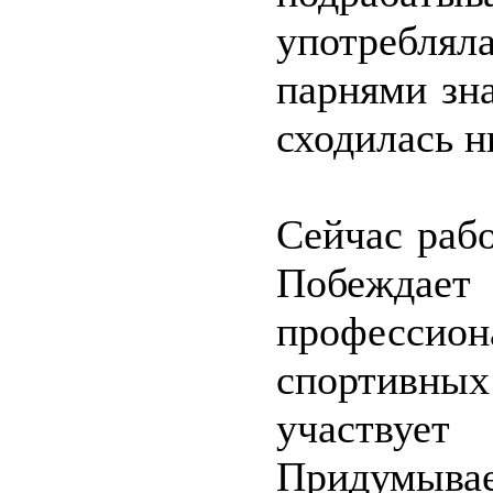
употреблял
парнями зн
сходилась н
Сейчас рабо
Побеждает
професс
спортивны
участвует
Придумыва