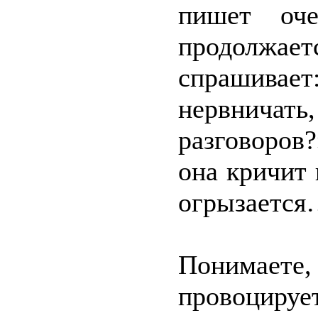
пишет оч
продолжа
спрашивает
нервничать
разговоров
она кричит 
огрызаетс
Понимаете,
провоцируе