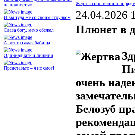
Жертва собственной порядо
не полностью
24.04.2026 
И вы туда же со своим стручком
Плюнет в д
Слава богу, мачо сбежал
А вот та самая бабища
Зд
Одиннадцатый лишний
Пи
Представьте – я не смог!
очень наде
замечатель
Белозуб пр
рекомендац