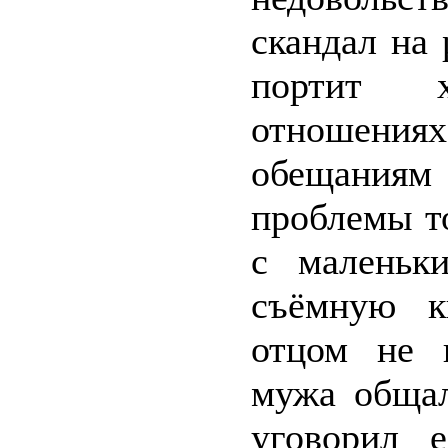
скандал на
портит х
отношениях
обещания
проблемы т
с маленьк
съёмную к
отцом не п
мужа общал
уговорил е