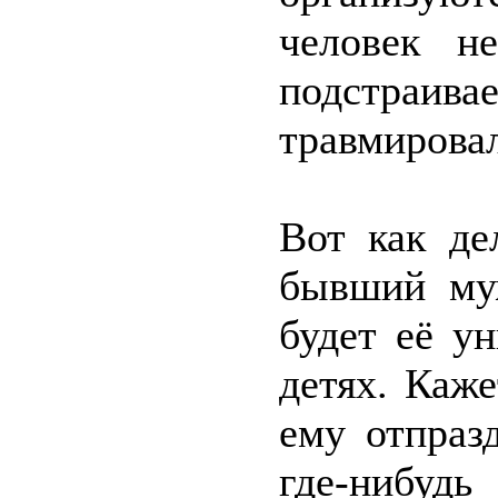
человек н
подстраив
травмировал
Вот как де
бывший му
будет её у
детях. Каж
ему отпраз
где-нибудь