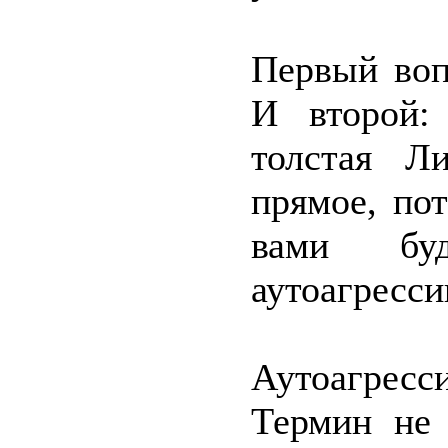
Первый воп
И второй:
толстая Л
прямое, по
вами буд
аутоагресси
Аутоагресс
Термин не 