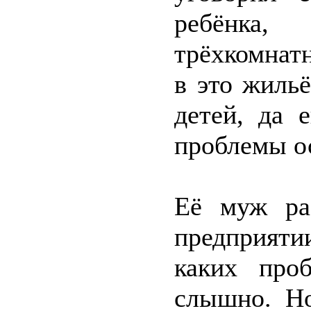
ребёнка
трёхкомнат
в это жиль
детей, да 
проблемы о
Её муж ра
предприяти
каких про
слышно. Но