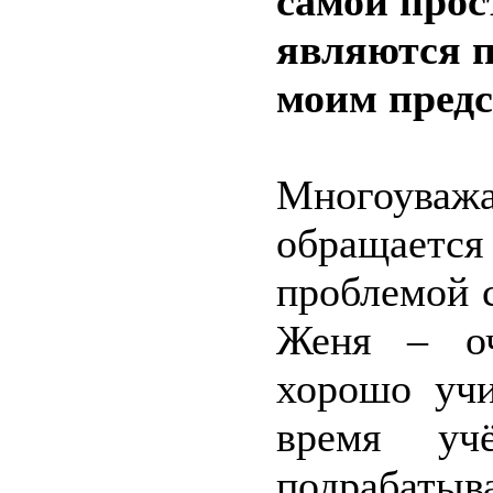
самой прост
являются 
моим предс
Многоува
обращаетс
проблемой 
Женя – оч
хорошо учи
время у
подрабатыв