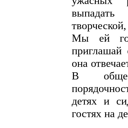
ужасных 
выпадать
творческой,
Мы ей гов
приглашай 
она отвечает
В общем
порядочност
детях и си
гостях на д