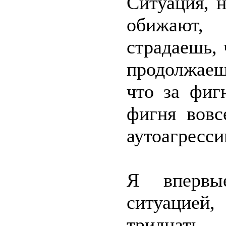
Ситуация, н
обижают,
страдаешь, 
продолжаеш
что за фиг
фигня вовс
аутоагресси
Я впервы
ситуацией
тридцать