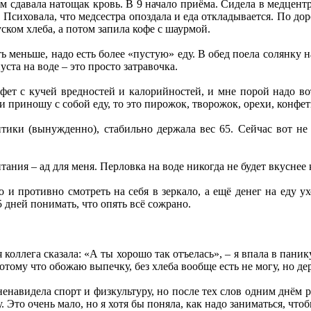
м сдавала натощак кровь. В 9 начало приёма. Сидела в медцентр
 Психовала, что медсестра опоздала и еда откладывается. По до
ком хлеба, а потом запила кофе с шаурмой.
 меньше, надо есть более «пустую» еду. В обед поела солянку н
уста на воде – это просто затравочка.
фет с кучей вредностей и калорийностей, и мне порой надо вот 
ли приношу с собой еду, то это пирожок, творожок, орехи, конфе
тики (вынужденно), стабильно держала вес 65. Сейчас вот не 
ания – ад для меня. Перловка на воде никогда не будет вкуснее
но и противно смотреть на себя в зеркало, а ещё денег на еду
 дней понимать, что опять всё сожрано.
 коллега сказала: «А ты хорошо так отъелась», – я впала в паник
отому что обожаю выпечку, без хлеба вообще есть не могу, но де
енавидела спорт и физкультуру, но после тех слов одним днём р
у. Это очень мало, но я хотя бы поняла, как надо заниматься, чт