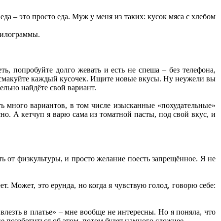
да – это просто еда. Муж у меня из таких: кусок мяса с хлебом
килограммы.
ть, попробуйте долго жевать и есть не спеша – без телефона,
о смакуйте каждый кусочек. Ищите новые вкусы. Ну неужели вы
тельно найдёте свой вариант.
сть много вариантов, в том числе изысканные «похудательные»
сно. А кетчуп я варю сама из томатной пасты, под свой вкус, и
ть от физкультуры, и просто желание поесть запрещённое. Я не
т. Может, это ерунда, но когда я чувствую голод, говорю себе:
«влезть в платье» – мне вообще не интересны. Но я поняла, что
е позаботиться об этом, потом будет намного сложнее.