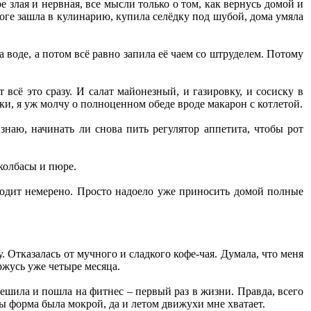
е злая и нервная, все мысли только о том, как вернусь домой и
роге зашла в кулинарию, купила селёдку под шубой, дома умяла
а воде, а потом всё равно запила её чаем со штруделем. Потому
всё это сразу. И салат майонезный, и газировку, и сосиску в
тки, я уж молчу о полноценном обеде вроде макарон с котлетой.
знаю, начинать ли снова пить регулятор аппетита, чтобы рот
 колбасы и пюре.
 уходит немерено. Просто надоело уже приносить домой полные
у. Отказалась от мучного и сладкого кофе-чая. Думала, что меня
ржусь уже четыре месяца.
ешила и пошла на фитнес – первый раз в жизни. Правда, всего
обы форма была мокрой, да и летом движухи мне хватает.