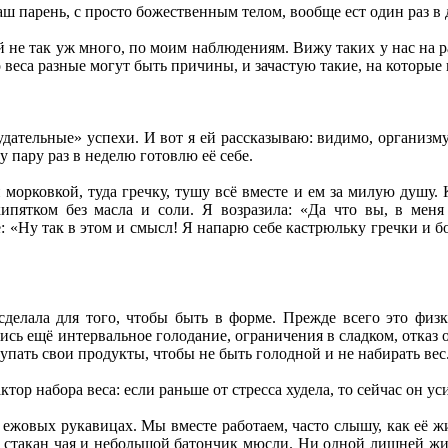
 парень, с просто божественным телом, вообще ест один раз в д
не так уж много, по моим наблюдениям. Вижу таких у нас на раб
 веса разные могут быть причины, и зачастую такие, на которые 
дательные» успехи. И вот я ей рассказываю: видимо, организму 
у пару раз в неделю готовлю её себе.
 морковкой, туда гречку, тушу всё вместе и ем за милую душу.
кипятком без масла и соли. Я возразила: «Да что вы, в мен
 «Ну так в этом и смысл! Я напарю себе кастрюльку гречки и бо
сделала для того, чтобы быть в форме. Прежде всего это физк
лись ещё интервальное голодание, ограничения в сладком, отка
упать свои продукты, чтобы не быть голодной и не набирать вес
тор набора веса: если раньше от стресса худела, то сейчас он ус
 ежовых рукавицах. Мы вместе работаем, часто слышу, как её ж
 стакан чая и небольшой батончик мюсли. Ни одной лишней жир