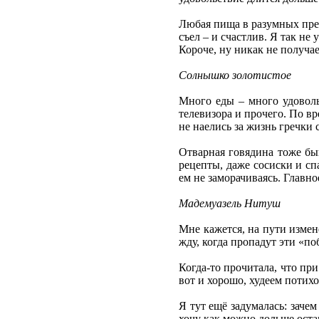
Любая пища в разумных преде
съел – и счастлив. Я так не 
Короче, ну никак не получа
Солнышко золотистое
Много еды – много удовольс
телевизора и прочего. По в
не наелись за жизнь гречки 
Отварная говядина тоже быв
рецепты, даже сосиски и спа
ем не заморачиваясь. Главн
Мадемуазель Нитуш
Мне кажется, на пути измен
жду, когда пропадут эти «п
Когда-то прочитала, что при
вот и хорошо, худеем потихо
Я тут ещё задумалась: зачем
хочу как можно дольше оста