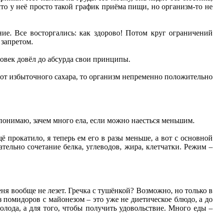
что у неё просто такой график приёма пищи, но организм-то не
ие. Все восторгались: как здорово! Потом круг ограничений
 запретом.
ловек довёл до абсурда свои принципы.
 от избыточного сахара, то организм непременно положительно
 понимаю, зачем много ела, если можно наесться меньшим.
 прокатило, я теперь ем его в разы меньше, а вот с основной
ательно сочетание белка, углеводов, жира, клетчатки. Режим –
ня вообще не лезет. Гречка с тушёнкой? Возможно, но только в
з помидоров с майонезом – это уже не диетическое блюдо, а до
олода, а для того, чтобы получить удовольствие. Много еды –