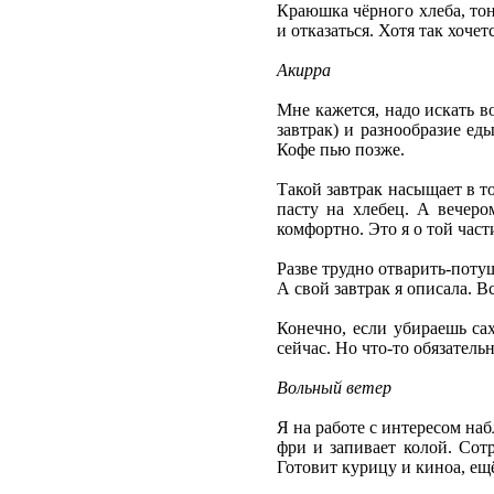
Краюшка чёрного хлеба, тон
и отказаться. Хотя так хочет
Акирра
Мне кажется, надо искать в
завтрак) и разнообразие ед
Кофе пью позже.
Такой завтрак насыщает в т
пасту на хлебец. А вечеро
комфортно. Это я о той част
Разве трудно отварить-поту
А свой завтрак я описала. 
Конечно, если убираешь сах
сейчас. Но что-то обязатель
Вольный ветер
Я на работе с интересом наб
фри и запивает колой. Сот
Готовит курицу и киноа, ещё