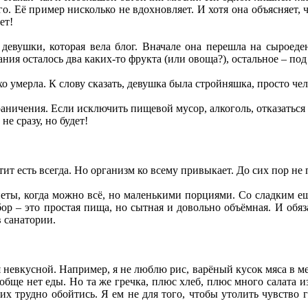
го. Её пример нисколько не вдохновляет. И хотя она объясняет, 
ет!
евушки, которая вела блог. Вначале она перешла на сыроеден
ания осталось два каких-то фрукта (или овоща?), остальное – под
хо умерла. К слову сказать, девушка была стройняшка, просто че
аничения. Если исключить пищевой мусор, алкоголь, отказаться
не сразу, но будет!
тит есть всегда. Но организм ко всему привыкает. До сих пор не
ты, когда можно всё, но маленькими порциями. Со сладким ещё
бор – это простая пища, но сытная и довольно объёмная. И обяз
в санатории.
я невкусной. Например, я не люблю рис, варёный кусок мяса в ме
обще нет еды. Но та же гречка, плюс хлеб, плюс много салата и
их трудно обойтись. Я ем не для того, чтобы утолить чувство г
.