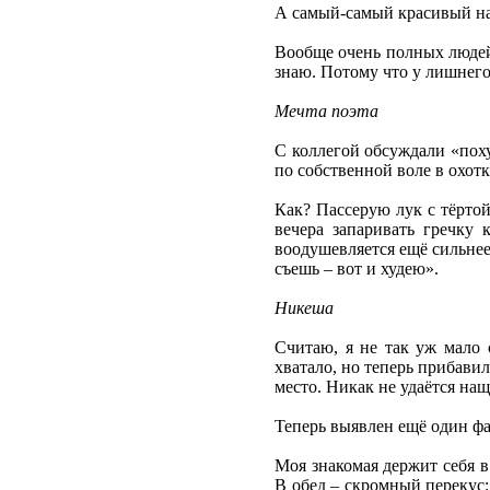
А самый-самый красивый наш
Вообще очень полных людей 
знаю. Потому что у лишнего
Мечта поэта
С коллегой обсуждали «поху
по собственной воле в охотк
Как? Пассерую лук с тёртой
вечера запаривать гречку 
воодушевляется ещё сильнее:
съешь – вот и худею».
Никеша
Считаю, я не так уж мало 
хватало, но теперь прибави
место. Никак не удаётся нащ
Теперь выявлен ещё один фак
Моя знакомая держит себя в
В обед – скромный перекус: