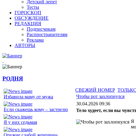
Детский лепет
Тесты
ГОРОСКОП
ОБСУЖДЕНИЕ
РЕДАКЦИЯ
Подписчикам
Распространителям
Реклама
АВТОРЫ
.
РОДНЯ
СВЕЖИЙ НОМЕР
ТОЛЬКО
Чтобы рот захлопнулся
Избавила маму от мужа
30.04.2026 09:36
Если скажешь кому – застрелю
Тело худеет, если вы чувст
Я 
Я у них седьмая
мо
Оружие слабой женщины