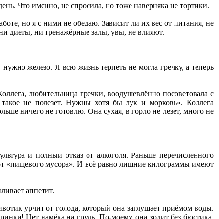
ень. Что именно, не спросила, но тоже наверняка не тортики.
оте, но я с ними не обедаю. Зависит ли их вес от питания, не
ни диеты, ни тренажёрные залы, увы, не влияют.
нужно железо. Я всю жизнь терпеть не могла гречку, а теперь
 Коллега, любительница гречки, воодушевлённо посоветовала с
я такое не полезет. Нужны хотя бы лук и морковь». Коллега
льше ничего не готовлю. Она сухая, в горло не лезет, много не
ультура и полный отказ от алкоголя. Раньше перечисленного
з от «пищевого мусора». И всё равно лишние килограммы имеют
.
иливает аппетит.
ивотик урчит от голода, который она заглушает приёмом воды.
инки! Нет намёка на грудь. По-моему, она ходит без бюстика,