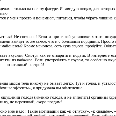
лах – только на пользу фигуре. Я завидую людям, для которых е
умею.
ется у меня просто и понемногу питаться, чтобы убрать лишние 
твия? Не согласна! Если и при такой установке хотите похуде
ремени выйдет то же самое, что и с большими порциями. Прост
с майонезом? Кроме майонеза, есть куча соусов, пробуйте. Обяза
ает вкусная. Смотря как её отварить и подать. В интернете е
гетти из кабачков. Если употреблять с соусом, то особенно вку
ое – позитивный настрой!
ения массы тела никому не бывает легко. Тут и голод, и усталос
обочные эффекты», я придумала им объяснение.
 ощущении голода (именно голода, а не аппетита) организм худее
ньку, не переживай, скоро поедим!
 оно мне надо? Такие мотивации как «к отпуску», «к свадьбе», 
ваться подвижной, гибкой, активной, выносливой. Если сейчас н