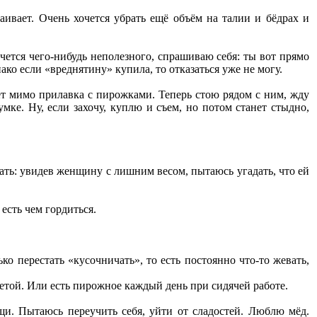
ивает. Очень хочется убрать ещё объём на талии и бёдрах и
чется чего-нибудь неполезного, спрашиваю себя: ты вот прямо
ако если «вреднятину» купила, то отказаться уже не могу.
т мимо прилавка с пирожками. Теперь стою рядом с ним, жду
мке. Ну, если захочу, куплю и съем, но потом станет стыдно,
ать: увидев женщину с лишним весом, пытаюсь угадать, что ей
есть чем гордиться.
ко перестать «кусочничать», то есть постоянно что-то жевать,
фетой. Или есть пирожное каждый день при сидячей работе.
и. Пытаюсь переучить себя, уйти от сладостей. Люблю мёд.