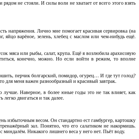
рядом не стояли. И силы воли не хватает от всего этого взять
асть напряжения. Лично мне помогает красивая сервировка (на
г, яйцо варёное, зелень, хлебец с маслом или чем-нибудь ещё.
усок мяса или рыбы, салат, крупа. Ещё я возлюбила арахисовую
ститься, конечно, можно. Но если войти в режим, то вполне
рошить, перчик болгарский, помидор, огурец… И где тут голод?
что для меня важен разнообразный и красивый завтрак.
о лучше. Наверное, в более юные годы это не так влияет, как
 легко двигаться и так далее.
очень избыточным весом. Он стандартно ест гамбургер, картошку
 тренажёрный зал. Понятно, что его салатиком не накормишь.
с миндалём. Никакого лишнего веса у него нет. Пьёт воду.