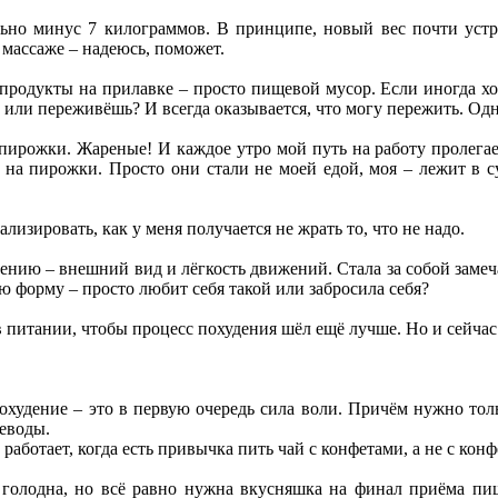
ьно минус 7 килограммов. В принципе, новый вес почти устра
массаже – надеюсь, поможет.
продукты на прилавке – просто пищевой мусор. Если иногда хо
 или переживёшь? И всегда оказывается, что могу пережить. Одн
пирожки. Жареные! И каждое утро мой путь на работу пролегае
на пирожки. Просто они стали не моей едой, моя – лежит в су
лизировать, как у меня получается не жрать то, что не надо.
ению – внешний вид и лёгкость движений. Стала за собой замеч
 форму – просто любит себя такой или забросила себя?
в питании, чтобы процесс похудения шёл ещё лучше. Но и сейчас 
похудение – это в первую очередь сила воли. Причём нужно толь
леводы.
работает, когда есть привычка пить чай с конфетами, а не с кон
голодна, но всё равно нужна вкусняшка на финал приёма пищ