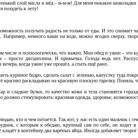
енький слой масла и мёд – м-м-м! Для меня никакие шоколадки и 
ся похудеть к лету!
озможность получать радость не только от еды. И это снимает ч
ы. Например, немного каши на воде, можно ягодки сверху, творо
ом числе и психологически, что важно. Мои обед и ужин – это к
м – просто дисциплина. И привычка. Голода ведь нет. Распу
и вечера, когда ужин уже прошёл, а спать ещё рано.
шить куриное бедро, сделать салат с зеленью, капустку туда пок
Всё красиво раскладываю на красивую плоскую тарелку. Поняла, 
ар и сладкие булки, то качество кожи и тела становятся горазд
но должно стимулировать: красивая одежда, здоровье, возможность
людаю, кто и чем питается. Так вот, у нас есть один мальчик с 
рудник, с которым я обедаю, крупный сам по себе, он ходит в
 кладёт в контейнер два варёных яйца. Иногда добавляет творог 