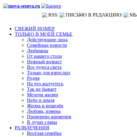
RSS:
ПИСЬМО В РЕДАКЦИЮ:
МЫ
СВЕЖИЙ НОМЕР
ТОЛЬКО В МОЕЙ СЕМЬЕ
Действующие лица
Семейные новости
Любимцы
От нашего стола
Нежный возраст
Все чудеса света
Только для взрослых
Родня
На что жалуетесь
Так не бывает
Мелочи жизни
Небо и земля
Жизнь и кошелёк
Любовь, измена
Проверено временем
В лучах славы
РАЗВЛЕЧЕНИЯ
Весёлая семейка