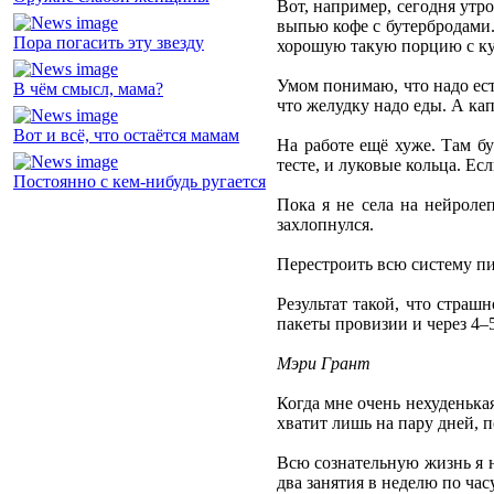
Вот, например, сегодня утро
выпью кофе с бутербродами.
Пора погасить эту звезду
хорошую такую порцию с кус
Умом понимаю, что надо есть
В чём смысл, мама?
что желудку надо еды. А кап
Вот и всё, что остаётся мамам
На работе ещё хуже. Там бу
тесте, и луковые кольца. Ес
Постоянно с кем-нибудь ругается
Пока я не села на нейролеп
захлопнулся.
Перестроить всю систему пит
Результат такой, что страш
пакеты провизии и через 4–5
Мэри Грант
Когда мне очень нехуденькая
хватит лишь на пару дней, п
Всю сознательную жизнь я н
два занятия в неделю по час