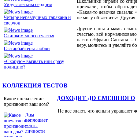
Школьники играли со спирит
Уйду с лёгким сердцем
приехали, чтобы забрать де
«Какая-то девочка сказала:
Четыре неразлучных таракана и
не могу объяснить». Другая 
сверчок
Другие папы и мамы слышали
счастью, всё нормализовало
Слишком много счастья
пастор Эфраин Сантана. – 
веру, молитесь и уделяйте 
Гастарбайтеры любви
«Скорую» вызвать или сразу
полицию?
КОЛЛЕКЦИЯ ТЕСТОВ
ДОХОДИТ ДО СМЕШНОГО
Какое впечатление
производит ваш дом?
Не все знают, что деньги украшают ч
Дом
воплощает
черты
личности
жильцов
.