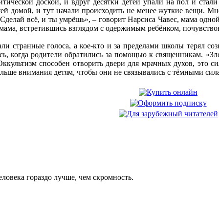
ической доской, и вдруг десятки детей упали на пол и стали 
тей домой, и тут начали происходить не менее жуткие вещи. Мн
 «Сделай всё, и ты умрёшь», – говорит Нарсиса Чавес, мама одно
мама, встретившись взглядом с одержимым ребёнком, почувствовал
 странные голоса, а кое-кто и за пределами школы терял созн
сь, когда родители обратились за помощью к священникам. «Зло 
Оккультизм способен отворить двери для мрачных духов, это с
больше внимания детям, чтобы они не связывались с тёмными сил
еловека гораздо лучше, чем скромность.