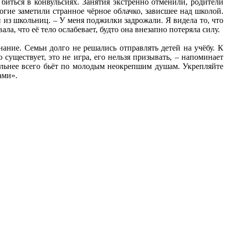
биться в конвульсиях. Занятия экстренно отменили, родители
огие заметили странное чёрное облачко, зависшее над школой.
й из школьниц. – У меня поджилки задрожали. Я видела то, что
а, что её тело ослабевает, будто она внезапно потеряла силу.
ание. Семьи долго не решались отправлять детей на учёбу. К
существует, это не игра, его нельзя призывать, – напоминает
ильнее всего бьёт по молодым неокрепшим душам. Укрепляйте
ами».