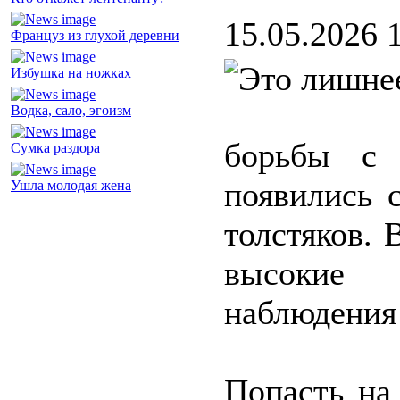
15.05.2026 
Француз из глухой деревни
Избушка на ножках
Водка, сало, эгоизм
борьбы с
Сумка раздора
появились 
Ушла молодая жена
толстяков. 
высокие 
наблюдения 
Попасть на