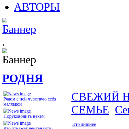
АВТОРЫ
.
РОДНЯ
СВЕЖИЙ 
Рядом с ней чувствую себя
малявкой
СЕМЬЕ
Се
Поруководить некем
Это лишнее
Кто откажет лейтенанту?