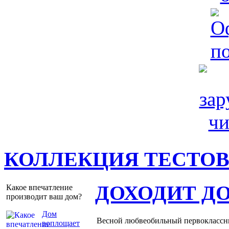
КОЛЛЕКЦИЯ ТЕСТО
ДОХОДИТ Д
Какое впечатление
производит ваш дом?
Дом
Весной любвеобильный первоклассник
воплощает