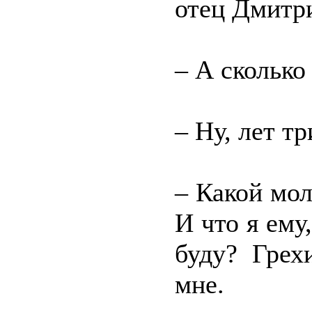
отец Дмитри
– А сколько
– Ну, лет т
– Какой мол
И что я ему
буду? Грех
мне.