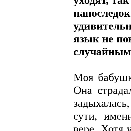
уходят, та
напоследок
удивитель
язык не по
случайным
Моя бабушк
Она страда
задыхалась
сути, имен
вере. Хотя 