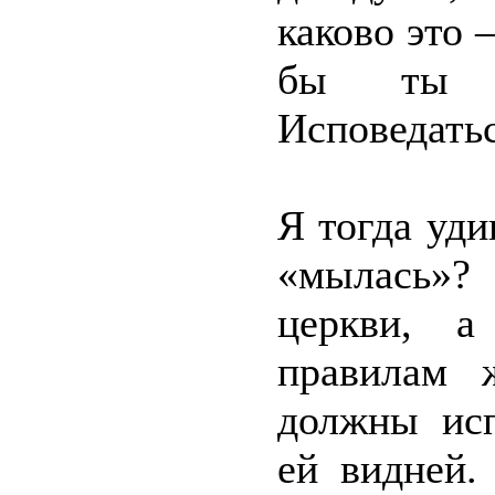
каково это 
бы ты м
Исповедатьс
Я тогда уди
«мылась»?
церкви, а
правилам 
должны исп
ей видней.