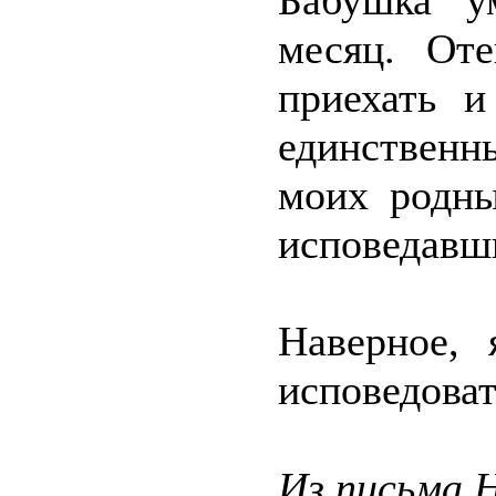
Бабушка у
месяц. От
приехать и
единственн
моих родны
исповедавш
Наверное, 
исповедоват
Из письма 