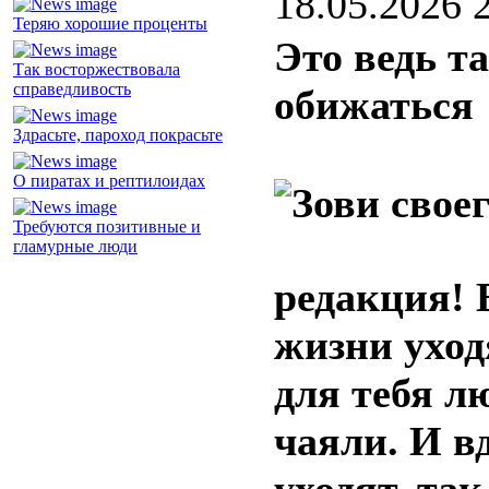
18.05.2026 
Теряю хорошие проценты
Это ведь та
Так восторжествовала
справедливость
обижаться
Здрасьте, пароход покрасьте
О пиратах и рептилоидах
Требуются позитивные и
гламурные люди
редакция! 
жизни уход
для тебя л
чаяли. И в