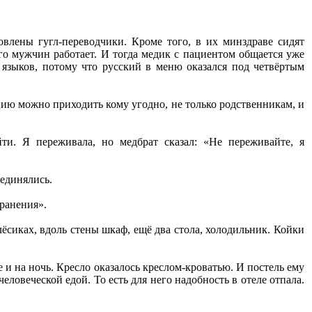
овлены гугл-переводчики. Кроме того, в их минздраве сидят
го мужчин работает. И тогда медик с пациентом общается уже
х языков, потому что русский в меню оказался под четвёртым
цию можно приходить кому угодно, не только родственникам, и
и. Я переживала, но медбрат сказал: «Не переживайте, я
оединялись.
хранения».
олёсиках, вдоль стены шкаф, ещё два стола, холодильник. Койки
 и на ночь. Кресло оказалось креслом-кроватью. И постель ему
еловеческой едой. То есть для него надобность в отеле отпала.