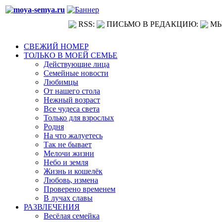
RSS:
ПИСЬМО В РЕДАКЦИЮ:
МЫ
СВЕЖИЙ НОМЕР
ТОЛЬКО В МОЕЙ СЕМЬЕ
Действующие лица
Семейные новости
Любимцы
От нашего стола
Нежный возраст
Все чудеса света
Только для взрослых
Родня
На что жалуетесь
Так не бывает
Мелочи жизни
Небо и земля
Жизнь и кошелёк
Любовь, измена
Проверено временем
В лучах славы
РАЗВЛЕЧЕНИЯ
Весёлая семейка