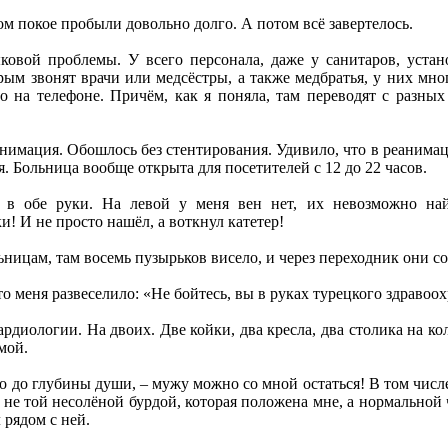
ом покое пробыли довольно долго. А потом всё завертелось.
ковой проблемы. У всего персонала, даже у санитаров, устан
ым звонят врачи или медсёстры, а также медбратья, у них мно
го на телефоне. Причём, как я поняла, там переводят с разны
нимация. Обошлось без стентирования. Удивило, что в реанима
. Больница вообще открыта для посетителей с 12 до 22 часов.
в обе руки. На левой у меня вен нет, их невозможно найт
! И не просто нашёл, а воткнул катетер!
ницам, там восемь пузырьков висело, и через переходник они с
то меня развеселило: «Не бойтесь, вы в руках турецкого здравоо
ардиологии. На двоих. Две койки, два кресла, два столика на к
мой.
ло до глубины души, – мужу можно со мной остаться! В том числе
не той несолёной бурдой, которая положена мне, а нормальной ч
 рядом с ней.