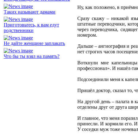
Ну, как положено, в приёмн
Таких называют дамами
Сразу скажу – никакой язы
штатные переводчики, котор
Приготовьтесь, к вам едут
через переводчика, сидяще
родственники
номером.
Не дайте женщине заплакать
Дальше – ангиография и реа
нет строгих часов посещения
Что бы ты взял на память?
Воткнули мне капельницы 
профессионал». И нашёл-таки
Подсоединили меня к капель
Пришёл доктор, сказал то, ч
На другой день – палата в к
отделены друг от друга шир
И главное, что меня порази
принесли. И кормили его. И 
У соседки муж тоже ночевал