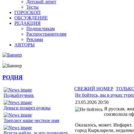
Детский лепет
Тесты
ГОРОСКОП
ОБСУЖДЕНИЕ
РЕДАКЦИЯ
Подписчикам
Распространителям
Реклама
АВТОРЫ
.
РОДНЯ
СВЕЖИЙ НОМЕР
ТОЛЬКО
Не бойтесь, вы в руках тур
Подкаблучник
23.05.2026 20:56
Деньги позарез нужны
Я русская, жи
соизволила оф
Треплют наше честное имя
Оказалось, может. Инфаркт.
город Кыркларели, недалеко
Всегда найди, за что похвалить