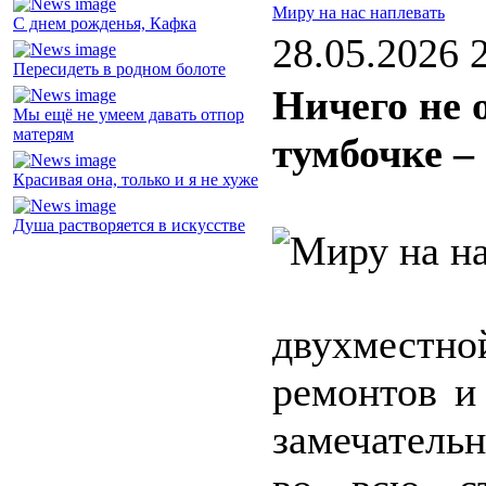
Миру на нас наплевать
С днем рожденья, Кафка
28.05.2026 
Пересидеть в родном болоте
Ничего не 
Мы ещё не умеем давать отпор
матерям
тумбочке –
Красивая она, только и я не хуже
Душа растворяется в искусстве
двухместно
ремонтов и
замечатель