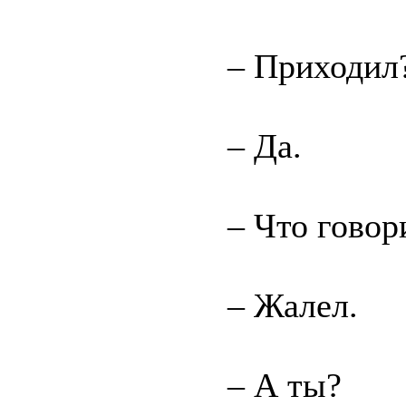
– Приходил
– Да.
– Что говор
– Жалел.
– А ты?