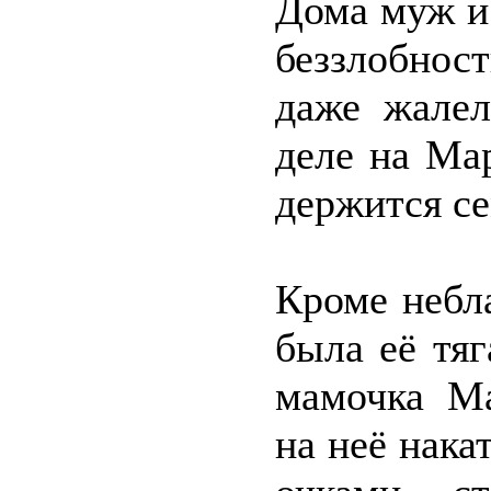
Дома муж и
беззлобнос
даже жалел
деле на Ма
держится се
Кроме небл
была её тяг
мамочка Ма
на неё нака