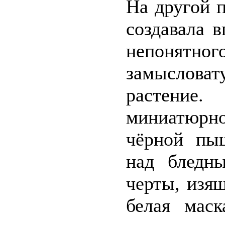
На другой 
создавала в
непонятн
замысловат
растение
миниатюрно
чёрной пы
над бледн
черты, изя
белая мас