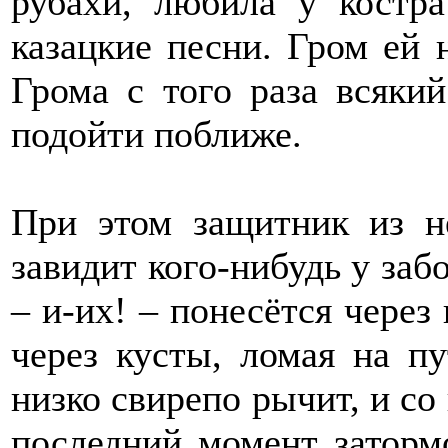
рубахи, любила у костр
казацкие песни. Гром ей 
Грома с того раза всякий
подойти поближе.
При этом защитник из н
завидит кого-нибудь у заб
– и-их! – понесётся через 
через кусты, ломая на пу
низко свирепо рычит, и со 
последний момент затормо