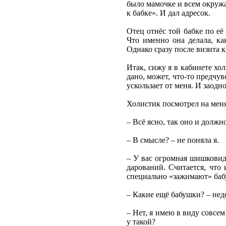
было мамочке и всем окружа
к бабке». И дал адресок.
Отец отнёс той бабке по её
Что именно она делала, ка
Однако сразу после визита 
Итак, сижу я в кабинете хол
дано, может, что-то предчу
ускользает от меня. И заод
Холистик посмотрел на меня
– Всё ясно, так оно и должн
– В смысле? – не поняла я.
– У вас огромная шишковид
дарований. Считается, что
специально «зажимают» баб
– Какие ещё бабушки? – нед
– Нет, я имею в виду совсем
у такой?