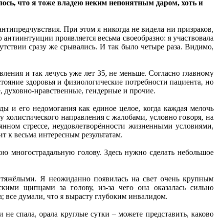
алось, что я тоже владею неким непонятным даром, хоть и
антипредчувствия. При этом я никогда не видела ни призраков,
р антиинтуиции проявляется весьма своеобразно: я участвовала
тствии сразу же срывались. И так было четыре раза. Видимо,
ления и так лечусь уже лет 35, не меньше. Согласно главному
тояние здоровья и физиологические потребности пациента, но
, духовно-нравственные, гендерные и прочие.
жды и его недомогания как единое целое, когда каждая мелочь
 холистического направления с жалобами, условно говоря, на
оянном стрессе, неудовлетворённости жизненными условиями,
ит к весьма интересным результатам.
мою многострадальную голову. Здесь нужно сделать небольшое
 тяжёлыми. Я неожиданно появилась на свет очень крупным
ими щипцами за голову, из-за чего она оказалась сильно
а; все думали, что я вырасту глубоким инвалидом.
 не спала, орала круглые сутки – можете представить, каково