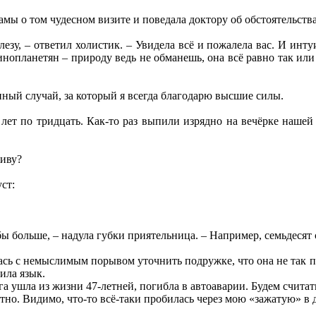
амы о том чудесном визите и поведала доктору об обстоятельства
лезу, – ответил холистик. – Увидела всё и пожалела вас. И инт
нопланетян – природу ведь не обманешь, она всё равно так или и
ный случай, за который я всегда благодарю высшие силы.
лет по тридцать. Как-то раз выпили изрядно на вечёрке нашей
живу?
ст:
 бы больше, – надула губки приятельница. – Например, семьдесят 
ась с немыслимым порывом уточнить подружке, что она не так пон
ила язык.
га ушла из жизни 47-летней, погибла в автоаварии. Будем считат
ятно. Видимо, что-то всё-таки пробилась через мою «зажатую» в