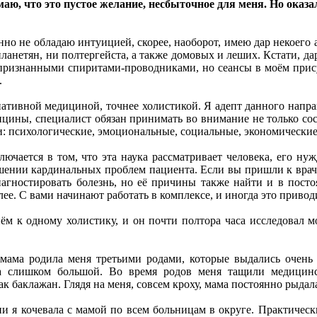
маю, что это пустое желание, несбыточное для меня. Но оказ
нно не обладаю интуицией, скорее, наоборот, имею дар некоего 
планетян, ни полтергейста, а также домовых и леших. Кстати, да
 признанными спиритами-проводниками, но сеансы в моём прису
.
ативной медициной, точнее холистикой. Я адепт данного направ
цины, специалист обязан принимать во внимание не только сос
и: психологические, эмоциональные, социальные, экономические
лючается в том, что эта наука рассматривает человека, его ну
шении кардинальных проблем пациента. Если вы пришли к врачу
иагностировать болезнь, но её причины также найти и в пост
ее. С вами начинают работать в комплексе, и иногда это привод
иём к одному холистику, и он почти полтора часа исследовал 
 мама родила меня третьими родами, которые выдались очень
 слишком большой. Во время родов меня тащили медицинск
к баклажан. Глядя на меня, совсем кроху, мама постоянно рыдал
и я кочевала с мамой по всем больницам в округе. Практически