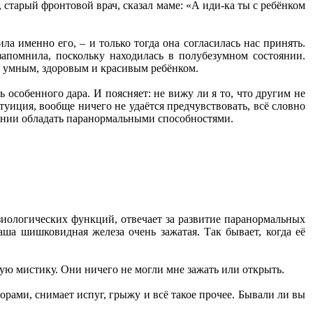
старый фронтовой врач, сказал маме: «А иди-ка ты с ребёнком
ла именно его, – и только тогда она согласилась нас принять.
запомнила, поскольку находилась в полубезумном состоянии.
м, умным, здоровым и красивым ребёнком.
ь особенного дара. И поясняет: не вижу ли я то, что другим не
туиция, вообще ничего не удаётся предчувствовать, всё словно
лании обладать паранормальными способностями.
зиологических функций, отвечает за развитие паранормальных
аша шишковидная железа очень зажатая. Так бывает, когда её
ую мистику. Они ничего не могли мне зажать или открыть.
ворами, снимает испуг, грыжу и всё такое прочее. Бывали ли вы