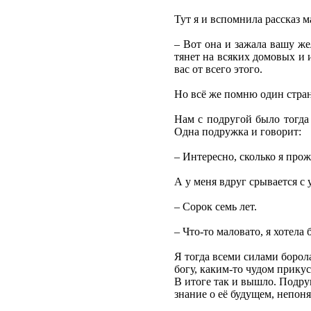
Тут я и вспомнила рассказ м
– Вот она и зажала вашу же
тянет на всяких домовых и и
вас от всего этого.
Но всё же помню один стран
Нам с подругой было тогда 
Одна подружка и говорит:
– Интересно, сколько я про
А у меня вдруг срывается с у
– Сорок семь лет.
– Что-то маловато, я хотела
Я тогда всеми силами борол
богу, каким-то чудом прикус
В итоге так и вышло. Подру
знание о её будущем, непон