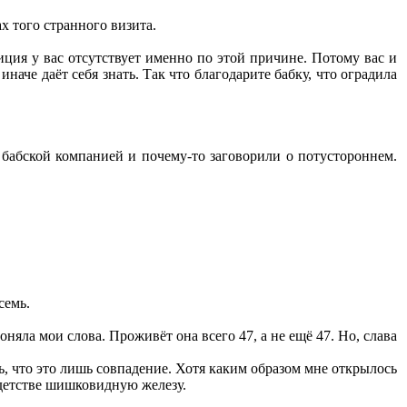
х того странного визита.
уиция у вас отсутствует именно по этой причине. Потому вас и
наче даёт себя знать. Так что благодарите бабку, что оградила
 бабской компанией и почему-то заговорили о потустороннем.
семь.
яла мои слова. Проживёт она всего 47, а не ещё 47. Но, слава
ь, что это лишь совпадение. Хотя каким образом мне открылось
 детстве шишковидную железу.