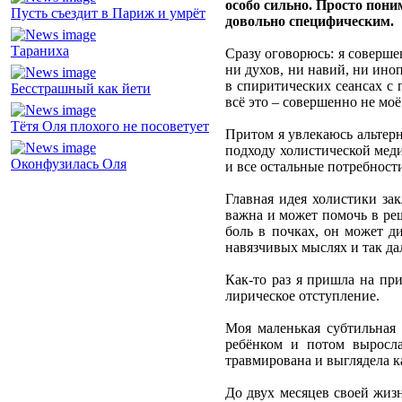
особо сильно. Просто пони
Пусть съездит в Париж и умрёт
довольно специфическим.
Тараниха
Сразу оговорюсь: я соверше
ни духов, ни навий, ни ино
в спиритических сеансах с
Бесстрашный как йети
всё это – совершенно не моё
Тётя Оля плохого не посоветует
Притом я увлекаюсь альтерн
подходу холистической меди
Оконфузилась Оля
и все остальные потребност
Главная идея холистики зак
важна и может помочь в ре
боль в почках, он может д
навязчивых мыслях и так дал
Как-то раз я пришла на пр
лирическое отступление.
Моя маленькая субтильная
ребёнком и потом выросла
травмирована и выглядела ка
До двух месяцев своей жизн