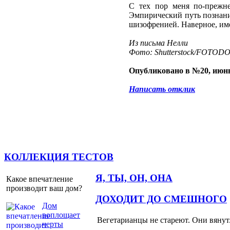
С тех пор меня по-прежне
Эмпирический путь познания
шизофренией. Наверное, име
Из письма Нелли
Фото: Shutterstock/FOTOD
Опубликовано в №20, июнь
Написать отклик
КОЛЛЕКЦИЯ ТЕСТОВ
Я, ТЫ, ОН, ОНА
Какое впечатление
производит ваш дом?
ДОХОДИТ ДО СМЕШНОГО
Дом
воплощает
Вегетарианцы не стареют. Они вянут
черты