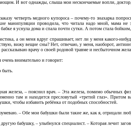
ющим. И вот однажды, слыша мои нескончаемые вопли, доктор, 
 заказу четверть медного купороса – почему-то знахарка попроси
кие манипуляции проводила, что читала надо мной, мама не 
к бабке я уснула дома и спала почти сутки. А потом стала бойки
истика, а он меня вдруг спрашивает, нет ли у меня какого-нибуд
вствую, вижу вещие сны? Нет, отвечаю, у меня, наоборот, антиин
но рассказываю врачу о своей родовой травме и несбыточном же
 очень внимательно и говорит:
о быть.
ная железа, – пояснил врач. – Эта железа, помимо обычных фи
 именно там и находится пресловутый «третий глаз». Притом в
ушки, чтобы избавить ребёнка от подобных способностей.
оумеваю. – Обе мои бабушки были такие же, как я, отрицали люб
 другую бабушку, – улыбнулся специалист. – Которая лечит заго