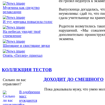
ей грозил недопуск к экзаме
Мужчина как средство
Выпускница догадалась, что
релаксации
неумолимы: сдай то, что пи
сдала учительнице на хранен
И тут девушка повысила голос
Родители возмутились таки
нарушений. «Мы сожалеем
На небесах увидят твоё
дополнительно проинструк
стремление
экзамена.
Шипящие и свистящие звуки
Опять «Гитлер» приехал
КОЛЛЕКЦИЯ ТЕСТОВ
ДОХОДИТ ДО СМЕШНОГО
Сильно ли вас
отравляют?
Пока доказывала мужу, что умею молч
В одобрении
масс
нуждаются
все.