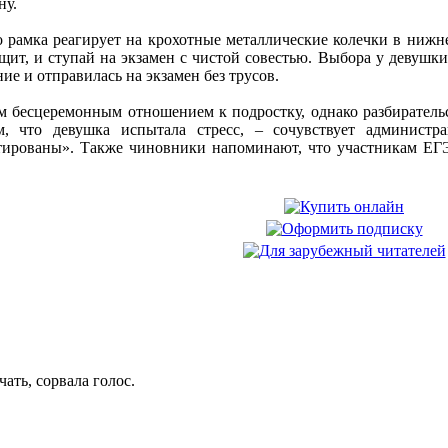
ну.
 рамка реагирует на крохотные металлические колечки в нижне
щит, и ступай на экзамен с чистой совестью. Выбора у девушки н
ие и отправилась на экзамен без трусов.
м бесцеремонным отношением к подростку, однако разбирательс
, что девушка испытала стресс, – сочувствует администр
тированы». Также чиновники напоминают, что участникам ЕГЭ
ать, сорвала голос.