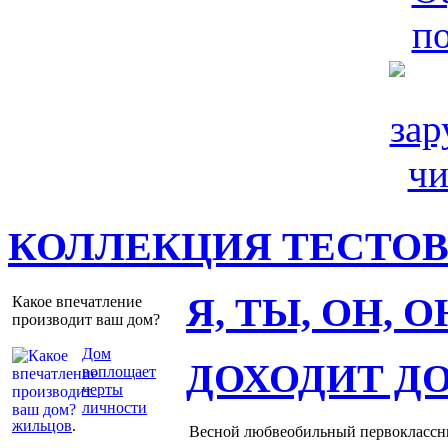
КОЛЛЕКЦИЯ ТЕСТО
Я, ТЫ, ОН, 
Какое впечатление
производит ваш дом?
Дом
ДОХОДИТ Д
воплощает
черты
личности
жильцов
.
Весной любвеобильный первоклассник