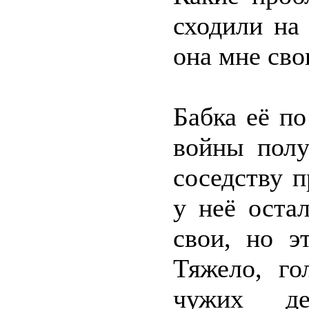
сходили на
она мне св
Бабка её п
войны полу
соседству 
у неё оста
свои, но э
Тяжело, го
чужих де