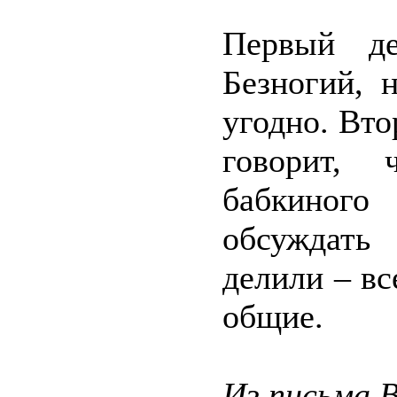
Первый де
Безногий, 
угодно. Вто
говорит,
бабкиного
обсуждать
делили – вс
общие.
Из письма В