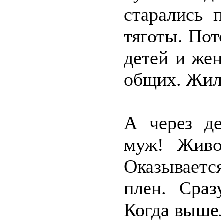
старались 
тяготы. Пот
детей и же
общих. Жили
А через де
муж! Живо
Оказываетс
плен. Сраз
Когда вышел