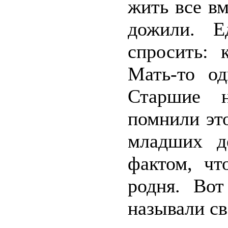
жить все вм
дожили. Е
спросить: 
Мать-то о
Старшие н
помнили это
младших д
фактом, чт
родня. Во
называли св