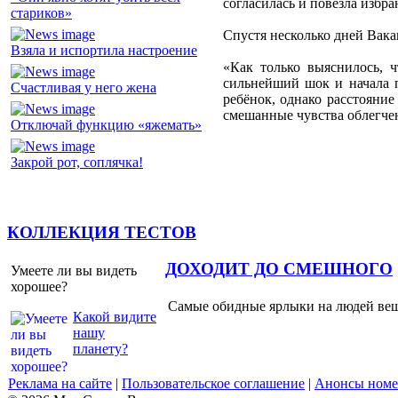
согласилась и повезла избра
стариков»
Спустя несколько дней Вакан
Взяла и испортила настроение
«Как только выяснилось, ч
сильнейший шок и начала п
Счастливая у него жена
ребёнок, однако расстояни
смешанные чувства облегчени
Отключай функцию «яжемать»
Закрой рот, соплячка!
КОЛЛЕКЦИЯ ТЕСТОВ
ДОХОДИТ ДО СМЕШНОГО
Умеете ли вы видеть
хорошее?
Самые обидные ярлыки на людей ве
Какой видите
нашу
планету?
Реклама на сайте
|
Пользовательское соглашение
|
Анонсы номе