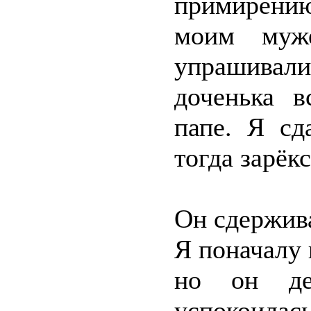
примирению
моим муж
упрашивал
доченька в
папе. Я сд
тогда зарёкс
Он сдержива
Я поначалу 
но он дер
успокоилас