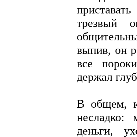
пристават
трезвый о
общительн
выпив, он 
все порок
держал глуб
В общем, к
несладко: 
деньги, у