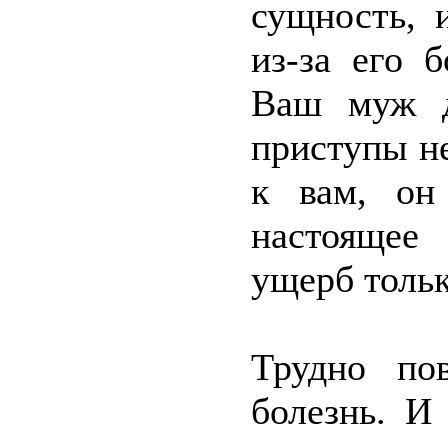
сущность, 
из-за его б
Ваш муж д
приступы н
к вам, он
настоящее
ущерб тольк
Трудно по
болезнь. И