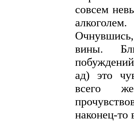
совсем нев
алкоголем
Очнувшись
вины. Б
побуждений
ад) это чу
всего ж
прочувство
наконец-то 