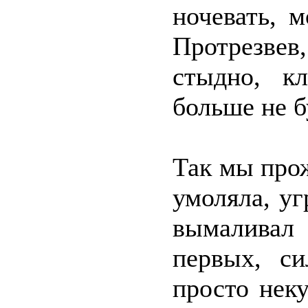
ночевать, 
Протрезвев
стыдно, к
больше не б
Так мы прож
умоляла, уг
вымаливал
первых, си
просто нек