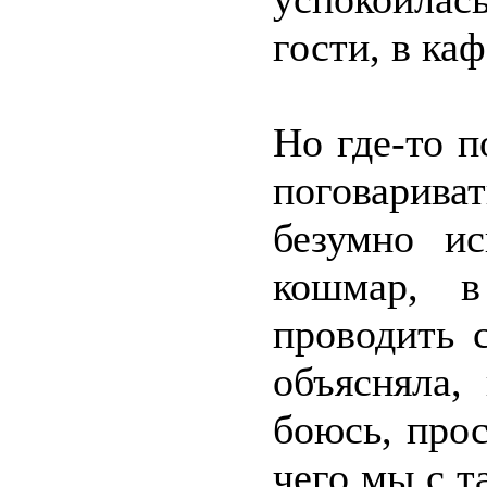
гости, в каф
Но где-то п
поговарива
безумно ис
кошмар, 
проводить 
объясняла,
боюсь, прос
чего мы с т