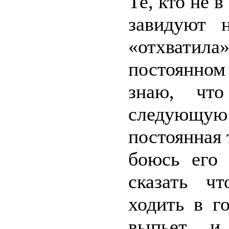
Те, кто не 
завидуют 
«отхватил
постоянном
знаю, чт
следующую
постоянная 
боюсь его 
сказать ч
ходить в г
выпьет и