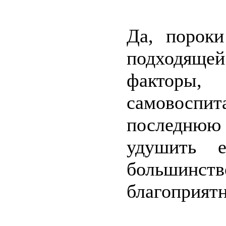
Да, пороки
подходяще
факторы,
самовосп
последнюю 
удушить 
большин
благоприятн