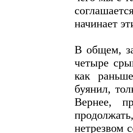
соглашается
начинает эт
В общем, з
четыре сры
как раньш
буянил, тол
Вернее, п
продолжать
нетрезвом 