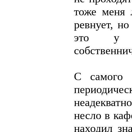
тоже меня 
ревнует, н
это у 
собственнич
С самого 
периодичес
неадекватно
несло в каф
находил зн