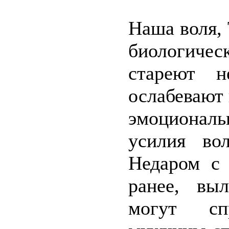
Наша воля,
биологиче
стареют н
ослабевают 
эмоционал
усилия во
Недаром с 
ранее, вы
могут сп