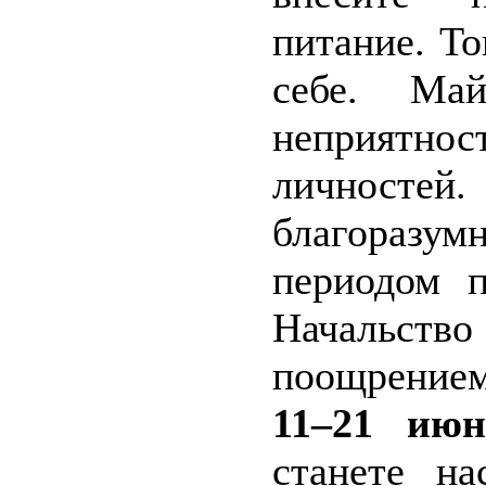
питание. То
себе. Май
неприятно
личност
благораз
периодом п
Начальст
поощрением
11–21 июн
станете н