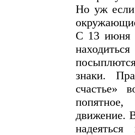
Но уж если
окружающие
С 13 июня 
находиться
посыплютс
знаки. Пр
счастье» в
попятное, 
движение. В
надеяться