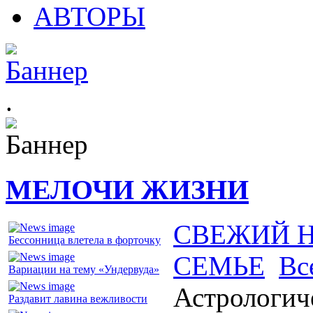
АВТОРЫ
.
МЕЛОЧИ ЖИЗНИ
СВЕЖИЙ 
Бессонница влетела в форточку
СЕМЬЕ
Вс
Вариации на тему «Ундервуда»
Астрологиче
Раздавит лавина вежливости