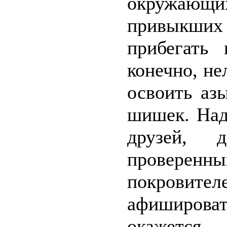
окружающих
привыкших
прибегать 
конечно, не
освоить аз
шишек. Над
друзей,
проверен
покровите
афишироват
окажется.