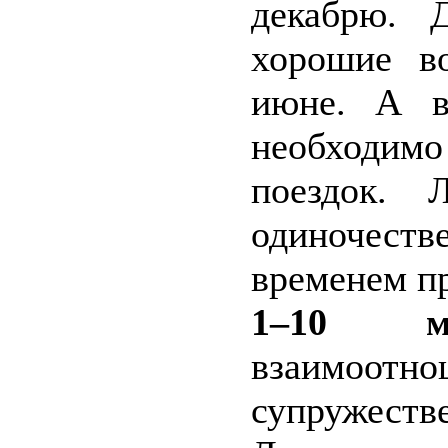
декабрю. 
хорошие в
июне. А в
необходим
поездок. 
одиночест
временем пр
1–10 ма
взаимоотно
супружеств