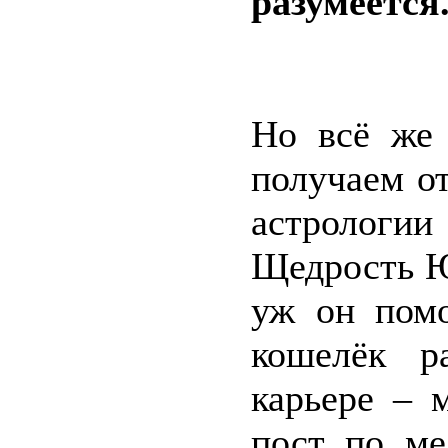
разумеется
Но всё же
получаем о
астрологии
Щедрость Ю
уж он помо
кошелёк р
карьере – 
пост по ме