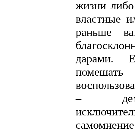
жизни либо
властные и
раньше ва
благоскло
дарами. Е
помешать
воспользов
– демон
исключите
самомнение.