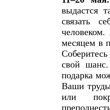
выдастся т
связать с
человеком.
месяцем в 
Соберитесь
свой шанс.
подарка мож
Ваши труды
или покр
преподнест