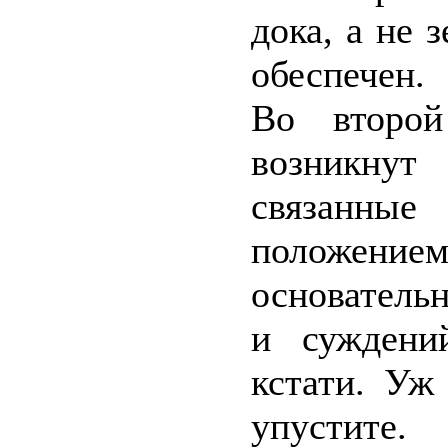
дока, а не 
обеспечен.
Во второй
возникнут
связанн
положен
основатель
и суждени
кстати. Уж
упустите