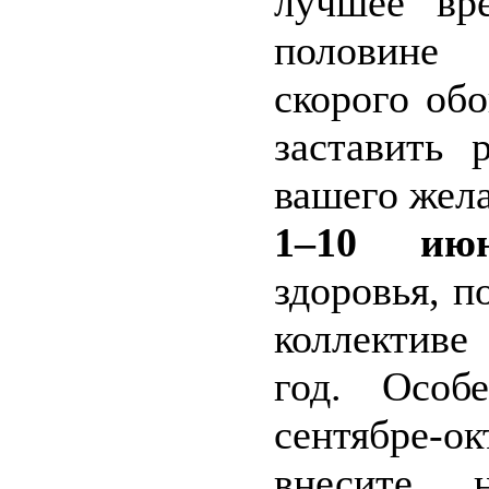
лучшее вр
половине 
скорого об
заставить 
вашего жел
1–10 июн
здоровья, 
коллективе
год. Особ
сентябре-
внесите 