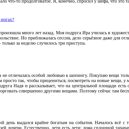
ло что-то продолговатое. Я, конечно, спросил у шефа, что это та
 ногах?
произошла много лет назад. Моя подруга Ира училась в художес
вольствие. Но приближалась сессия, дело серьёзное даже для отл
– только за неделю случилось три приступа.
а не отличалась особой любовью к шопингу. Покупаю вещи только
м просто так, чтобы прицениться, посмотреть на новые вещи, у 
одруга Надя и рассказывает, что на центральной площади есть 
торговать совершенно другими вещами. Поэтому сейчас там бесп
й день выдался крайне богатым на события. Началось всё с т
оей дочери. Естественно, дети есть дети: дома сплошной тарара