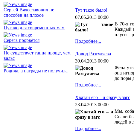
Сергей Вячеславович не
Тут такое было!
способен на плохое
07.05.2013 00:00
В 70-х г
Пугало для современных мам
Каждый г
плуги – р
Серёга прорвётся
Подробнее...
Не существует танца проще, чем
Довод Разгуляева
вальс
30.04.2013 00:00
Жена утв
Родила, а награды не получила
она игно
до поры 
Подробнее...
Хватай его – и сразу в загс
23.04.2013 00:00
Мы, соба
Спали бы
людей в л
Подробнее...