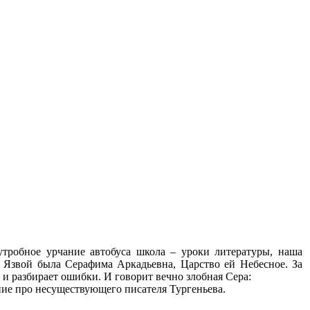
утробное урчание автобуса школа – уроки литературы, наша
 Язвой была Серафима Аркадьевна, Царство ей Небесное. За
е и разбирает ошибки. И говорит вечно злобная Сера:
ние про несуществующего писателя Тургеньева.