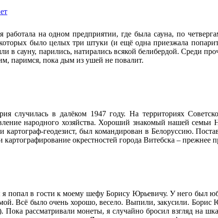
нет
 я работала на одном предприятии, где была сауна, по четверга
 которых было целых три штуки (и ещё одна приезжала попарить
ли в сауну, парились, натирались всякой белибердой. Среди проч
м, паримся, пока дым из ушей не повалит.
рия случилась в далёком 1947 году. На территориях Советс
вление народного хозяйства. Хороший знакомый нашей семьи Н
и картограф-геодезист, был командирован в Белоруссию. Постав
и картографирование окрестностей города Витебска – прежнее п
я попал в гости к моему шефу Борису Юрьевичу. У него был юбил
омой. Всё было очень хорошо, весело. Выпили, закусили. Борис 
. Пока рассматривали монеты, я случайно бросил взгляд на шка