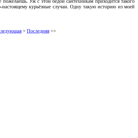
е пожелаешь. Уж с этой бедой сантехникам приходится такого
по-настоящему курьёзные случаи. Одну такую историю из моей
ледующая
>
Последняя
>>