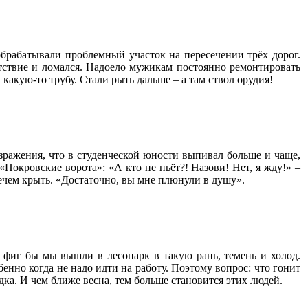
обрабатывали проблемный участок на пересечении трёх дорог.
ятствие и ломался. Надоело мужикам постоянно ремонтировать
какую-то трубу. Стали рыть дальше – а там ствол орудия!
озражения, что в студенческой юности выпивал больше и чаще,
Покровские ворота»: «А кто не пьёт?! Назови! Нет, я жду!» –
ечем крыть. «Достаточно, вы мне плюнули в душу».
 фиг бы мы вышли в лесопарк в такую рань, темень и холод.
енно когда не надо идти на работу. Поэтому вопрос: что гонит
адка. И чем ближе весна, тем больше становится этих людей.