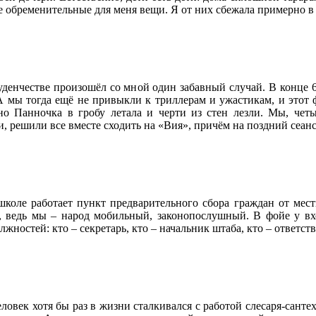
е обременительные для меня вещи. Я от них сбежала примерно в де
уденчестве произошёл со мной один забавный случай. В конце
А мы тогда ещё не привыкли к триллерам и ужастикам, и этот 
но Панночка в гробу летала и черти из стен лезли. Мы, чет
и, решили все вместе сходить на «Вия», причём на поздний сеанс
школе работает пункт предварительного сбора граждан от местн
, ведь мы – народ мобильный, законопослушный. В фойе у вх
жностей: кто – секретарь, кто – начальник штаба, кто – ответст
ловек хотя бы раз в жизни сталкивался с работой слесаря-санте