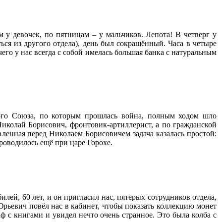
м у девочек, по пятницам – у мальчиков. Лепота! В четверг у
ся из другого отдела), день был сокращённый. Часа в четыре
его у нас всегда с собой имелась большая банка с натуральным
кого Союза, по которым прошлась война, полным ходом шло
иколай Борисович, фронтовик-артиллерист, а по гражданской
ленная перед Николаем Борисовичем задача казалась простой:
роводилось ещё при царе Горохе.
ей, 60 лет, и он пригласил нас, пятерых сотрудников отдела,
Юрьевич повёл нас в кабинет, чтобы показать коллекцию монет
ф с книгами и увидел нечто очень странное. Это была колба с