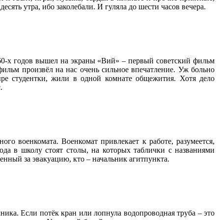
сять утра, ибо заколебали. И гуляла до шести часов вечера.
 60-х годов вышел на экраны «Вий» – первый советский фильм
фильм произвёл на нас очень сильное впечатление. Уж больно
ыре студентки, жили в одной комнате общежития. Хотя дело
.
ого военкомата. Военкомат привлекает к работе, разумеется,
ода в школу стоят столы, на которых таблички с названиями
венный за эвакуацию, кто – начальник агитпункта.
хника. Если потёк кран или лопнула водопроводная труба – это