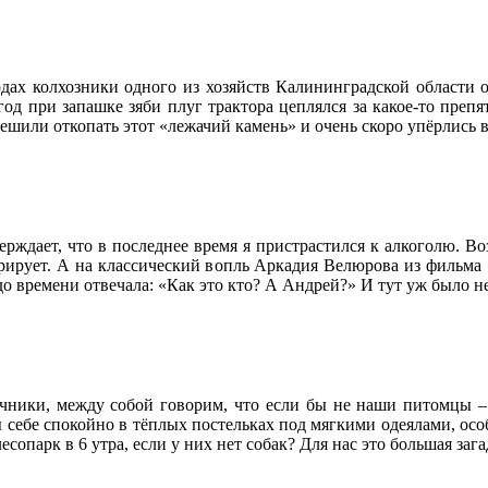
одах колхозники одного из хозяйств Калининградской области 
од при запашке зяби плуг трактора цеплялся за какое-то преп
ешили откопать этот «лежачий камень» и очень скоро упёрлись в 
ерждает, что в последнее время я пристрастился к алкоголю. В
рирует. А на классический вопль Аркадия Велюрова из фильма «
до времени отвечала: «Как это кто? А Андрей?» И тут уж было н
чники, между собой говорим, что если бы не наши питомцы –
 себе спокойно в тёплых постельках под мягкими одеялами, особ
есопарк в 6 утра, если у них нет собак? Для нас это большая заг