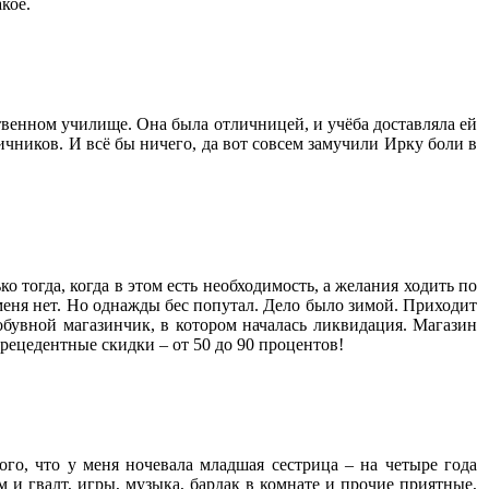
кое.
твенном училище. Она была отличницей, и учёба доставляла ей
ичников. И всё бы ничего, да вот совсем замучили Ирку боли в
 тогда, когда в этом есть необходимость, а желания ходить по
меня нет. Но однажды бес попутал. Дело было зимой. Приходит
обувной магазинчик, в котором началась ликвидация. Магазин
рецедентные скидки – от 50 до 90 процентов!
ого, что у меня ночевала младшая сестрица – на четыре года
м и гвалт, игры, музыка, бардак в комнате и прочие приятные,