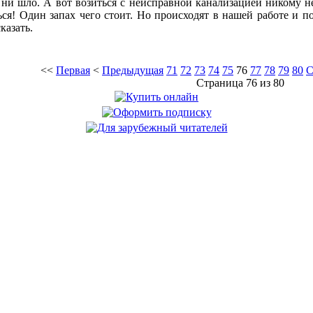
 ни шло. А вот возиться с неисправной канализацией никому н
ься! Один запах чего стоит. Но происходят в нашей работе и 
казать.
<<
Первая
<
Предыдущая
71
72
73
74
75
76
77
78
79
80
С
Страница 76 из 80