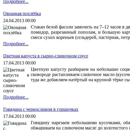
Подробнее...
Овощная похлёбка
24.04.2013 00:00
Стакан белой фасоли замочить на 7–12 часов в д
помидор, разрезанный пополам, и большую карт
смеси сухих кореньев (сельдерей, пастернак, пет
Подробнее...
Цветная капуста в сырно-сливочном соусе
17.04.2013 00:00
Цветную капусту разбираем на небольшие соцве
сковороде растапливаем сливочное масло (кусоч
туда же добавляем натёртый на крупной тёрке сы
Подробнее...
Говядина с черносливом в горшочках
17.04.2013 00:00
Говядину нарезаем небольшими кусочками, обж
обжариваем на сливочном масле до золотистого 