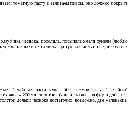
ливаем томатную пасту и заливаем пивом, оно должно покрыть
олзубчика чеснока, посолила, посыпала хмели-сунели (люблю
конце влила пакетик сливок. Протушила минут пять, поместила
мые – 2 чайные ложки, мука – 500 граммов, соль – 1,5 чайной
стокваша – 200 миллилитров (я использовала кефир и добавила
 толстой дольки чеснока достаточно, возможно, две маленькие.