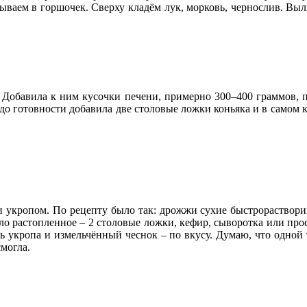
ываем в горшочек. Сверху кладём лук, морковь, чернослив. Вы
 Добавила к ним кусочки печени, примерно 300–400 граммов, п
 до готовности добавила две столовые ложки коньяка и в самом 
и укропом. По рецепту было так: дрожжи сухие быстрораствори
сло растопленное – 2 столовые ложки, кефир, сыворотка или про
нь укропа и измельчённый чеснок – по вкусу. Думаю, что одной
смогла.