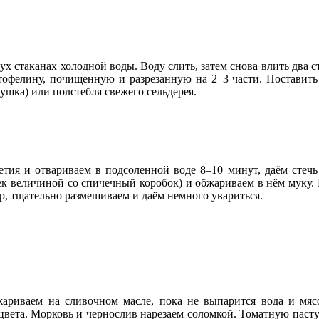
вух стаканах холодной воды. Воду слить, затем снова влить два 
офелину, почищенную и разрезанную на 2–3 части. Поставить 
рушка) или полстебля свежего сельдерея.
тия и отвариваем в подсоленной воде 8–10 минут, даём стечь 
ек величиной со спичечный коробок) и обжариваем в нём муку. 
р, тщательно размешиваем и даём немного увариться.
ариваем на сливочном масле, пока не выпарится вода и мяс
цвета. Морковь и чернослив нарезаем соломкой. Томатную паст