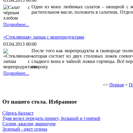
03.04.2013 00:00
Один из моих любимых салатов – овощной с ж
растительном масле, положить в салатник. Отдел
Подробнее...
«Стеклянная» лапша с морепродуктами
03.04.2013 00:00
После того как морепродукты в сковороде полн
которая состоит из двух столовых ложек соевог
сладкого вина и чайной ложки горчицы. Всё пер
сторону.
Подробнее...
<<
Первая
<
П
От нашего стола. Избранное
Сбрось балласт
Удав велел передать привет, большой и горячий
Солим, квасим, маринуем
Зеленый - цвет сезона