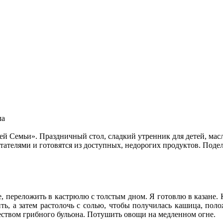
ла
 Семьи». Праздничный стол, сладкий утренник для детей, масл
тателями и готовятся из доступных, недорогих продуктов. Поде
е, переложить в кастрюлю с толстым дном. Я готовлю в казане. 
ить, а затем растолочь с солью, чтобы получилась кашица, пол
еством грибного бульона. Потушить овощи на медленном огне.