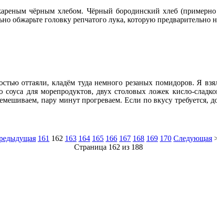
ареным чёрным хлебом. Чёрный бородинский хлеб (примерно 
ьно обжарьте головку репчатого лука, которую предварительно н
остью оттаяли, кладём туда немного резаных помидоров. Я взя
о соуса для морепродуктов, двух столовых ложек кисло-сладко
емешиваем, пару минут прогреваем. Если по вкусу требуется, д
редыдущая
161
162
163
164
165
166
167
168
169
170
Следующая
Страница 162 из 188