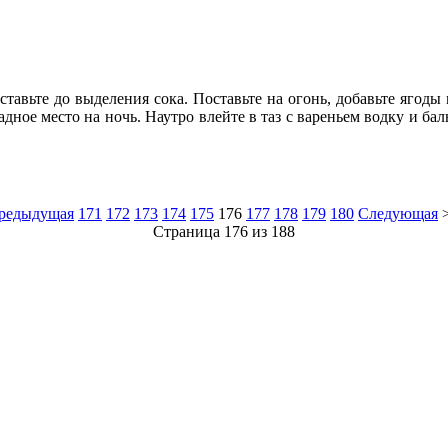
тавьте до выделения сока. Поставьте на огонь, добавьте ягод
адное место на ночь. Наутро влейте в таз с вареньем водку и ба
редыдущая
171
172
173
174
175
176
177
178
179
180
Следующая
Страница 176 из 188