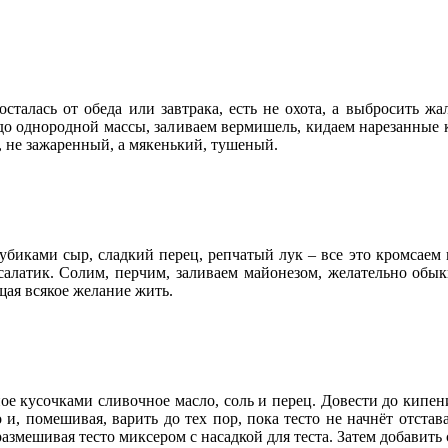
осталась от обеда или завтрака, есть не охота, а выбросить ж
 до однородной массы, заливаем вермишель, кидаем нарезанные
 не зажаренный, а мякенький, тушеный.
убиками сыр, сладкий перец, репчатый лук – все это кромсаем в
 салатик. Солим, перчим, заливаем майонезом, желательно обы
ая всякое желание жить.
ное кусочками сливочное масло, соль и перец. Довести до кипен
и, помешивая, варить до тех пор, пока тесто не начнёт отстав
азмешивая тесто миксером с насадкой для теста. Затем добавить 