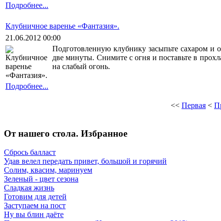
Подробнее...
Клубничное варенье «Фантазия».
21.06.2012 00:00
Подготовленную клубнику засыпьте сахаром и ос
две минуты. Снимите с огня и поставьте в прохл
на слабый огонь.
Подробнее...
<<
Первая
<
П
От нашего стола. Избранное
Сбрось балласт
Удав велел передать привет, большой и горячий
Солим, квасим, маринуем
Зеленый - цвет сезона
Сладкая жизнь
Готовим для детей
Заступаем на пост
Ну вы блин даёте