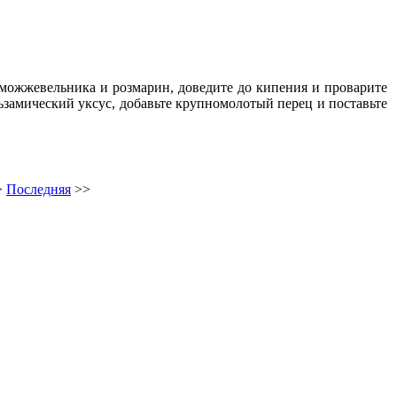
ы можжевельника и розмарин, доведите до кипения и проварите
льзамический уксус, добавьте крупномолотый перец и поставьте
>
Последняя
>>