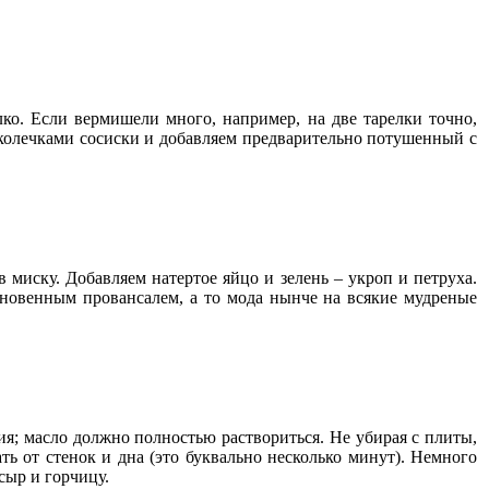
алко. Если вермишели много, например, на две тарелки точно,
 колечками сосиски и добавляем предварительно потушенный с
 миску. Добавляем натертое яйцо и зелень – укроп и петруха.
кновенным провансалем, а то мода нынче на всякие мудреные
ия; масло должно полностью раствориться. Не убирая с плиты,
ать от стенок и дна (это буквально несколько минут). Немного
сыр и горчицу.