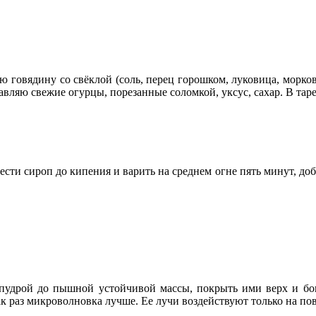
ю говядину со свёклой (соль, перец горошком, луковица, морко
ляю свежие огурцы, порезанные соломкой, уксус, сахар. В тарел
вести сироп до кипения и варить на среднем огне пять минут, до
удрой до пышной устойчивой массы, покрыть ими верх и бока
ак раз микроволновка лучше. Ее лучи воздействуют только на по