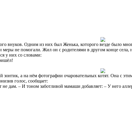
го внуков. Одним из них был Женька, которого везде было мног
и меры не помогали. Жил он с родителями в другом конце села, 
ся у них со словами:
пришёл!
й зонтик, а на нём фотографии очаровательных котят. Она с этим
онизив голос, сообщает:
т не дам. – И тоном заботливой мамаши добавляет: – У него алл