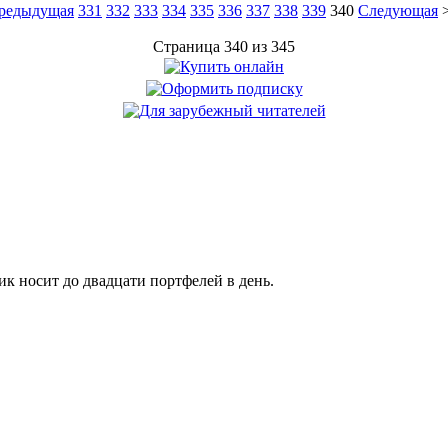
редыдущая
331
332
333
334
335
336
337
338
339
340
Следующая
Страница 340 из 345
 носит до двадцати портфелей в день.