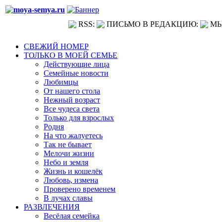
RSS:
ПИСЬМО В РЕДАКЦИЮ:
МЫ
СВЕЖИЙ НОМЕР
ТОЛЬКО В МОЕЙ СЕМЬЕ
Действующие лица
Семейные новости
Любимцы
От нашего стола
Нежный возраст
Все чудеса света
Только для взрослых
Родня
На что жалуетесь
Так не бывает
Мелочи жизни
Небо и земля
Жизнь и кошелёк
Любовь, измена
Проверено временем
В лучах славы
РАЗВЛЕЧЕНИЯ
Весёлая семейка