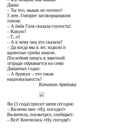
Даша:
– Ты что, мыши не потеют!
5 лет
. Говорит заговорщицким
тоном:
– А баба Галя сказала глупость!
– Какую?
– Г...о!
– А к чему она это сказала?
– Да когда мы в лес ходили и
ядовитые грибы нашли.
Последняя запись
в заветной
тетради обрывается на семи
Дашиных годах:
– А буржуи – это такая
национальность?
Капитан Арктика
Ян (3 года) просит меня сегодня:
– Включи мне «Ну, погодю!»
Включила, посмотрел, сообщает:
– Всё! Кончилась «Ну, погодя!»