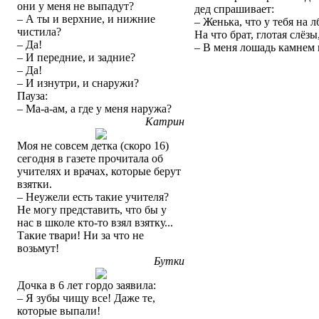
они у меня не выпадут?
дед спрашивает:
– А ты и верхние, и нижние
– Женька, что у тебя на лб
чистила?
На что брат, глотая слёзы
– Да!
– В меня лошадь камнем 
– И передние, и задние?
– Да!
– И изнутри, и снаружи?
Пауза:
– Ма-а-ам, а где у меня наружа?
Катрин
Моя не совсем детка (скоро 16)
сегодня в газете прочитала об
учителях и врачах, которые берут
взятки.
– Неужели есть такие учителя?
Не могу представить, что бы у
нас в школе кто-то взял взятку...
Такие твари! Ни за что не
возьмут!
Бутки
Дочка в 6 лет гордо заявила:
– Я зубы чищу все! Даже те,
которые выпали!