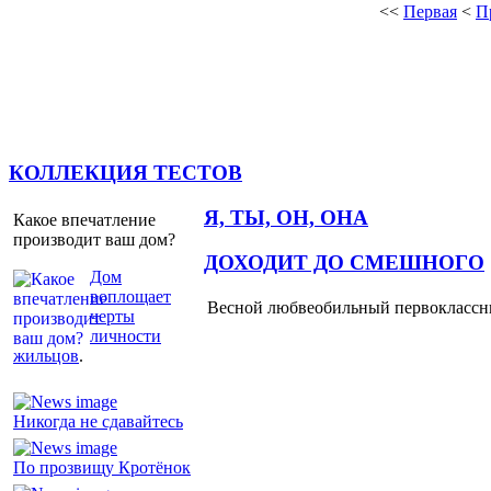
<<
Первая
<
П
КОЛЛЕКЦИЯ ТЕСТОВ
Я, ТЫ, ОН, ОНА
Какое впечатление
производит ваш дом?
ДОХОДИТ ДО СМЕШНОГО
Дом
воплощает
Весной любвеобильный первоклассник
черты
личности
жильцов
.
Никогда не сдавайтесь
По прозвищу Кротёнок