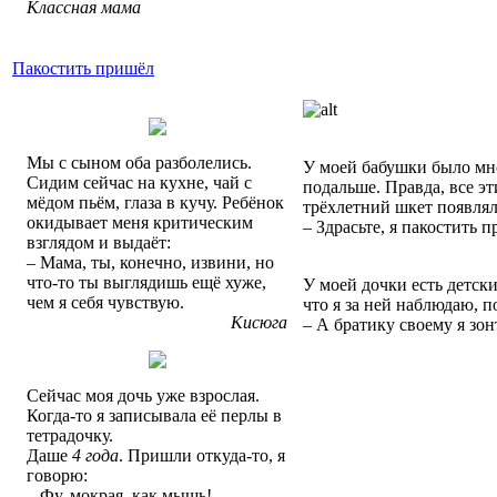
Классная мама
Пакостить пришёл
Мы с сыном оба разболелись.
У моей бабушки было мно
Сидим сейчас на кухне, чай с
подальше. Правда, все эт
мёдом пьём, глаза в кучу. Ребёнок
трёхлетний шкет появлял
окидывает меня критическим
– Здрасьте, я пакостить 
взглядом и выдаёт:
– Мама, ты, конечно, извини, но
что-то ты выглядишь ещё хуже,
У моей дочки есть детски
чем я себя чувствую.
что я за ней наблюдаю, п
Кисюга
– А братику своему я зон
Сейчас моя дочь уже взрослая.
Когда-то я записывала её перлы в
тетрадочку.
Даше
4 года
. Пришли откуда-то, я
говорю:
– Фу, мокрая, как мышь!