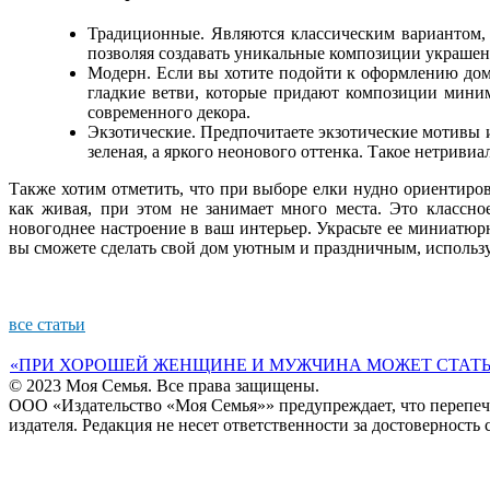
Традиционные. Являются классическим вариантом,
позволяя создавать уникальные композиции украшен
Модерн. Если вы хотите подойти к оформлению дома
гладкие ветви, которые придают композиции мини
современного декора.
Экзотические. Предпочитаете экзотические мотивы 
зеленая, а яркого неонового оттенка. Такое нетриви
Также хотим отметить, что при выборе елки нудно ориентиров
как живая, при этом не занимает много места. Это классн
новогоднее настроение в ваш интерьер. Украсьте ее миниатю
вы сможете сделать свой дом уютным и праздничным, использу
все статьи
«ПРИ ХОРОШЕЙ ЖЕНЩИНЕ И МУЖЧИНА МОЖЕТ СТАТЬ
© 2023 Моя Семья. Все права защищены.
ООО «Издательство «Моя Семья»» предупреждает, что перепеча
издателя. Редакция не несет ответственности за достоверность