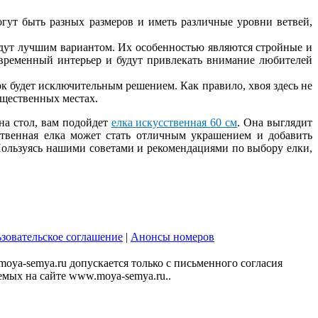
гут быть разных размеров и иметь различные уровни ветвей,
удут лучшим вариантом. Их особенностью являются стройные и
временный интерьер и будут привлекать внимание любителей
к будет исключительным решением. Как правило, хвоя здесь не
бщественных местах.
на стол, вам подойдет
елка искусственная 60 см
. Она выглядит
ственная елка может стать отличным украшением и добавить
Пользуясь нашими советами и рекомендациями по выбору елки,
зовательское соглашение
|
Анонсы номеров
ya-semya.ru допускается только с письменного согласия
аемых на сайте www.moya-semya.ru..