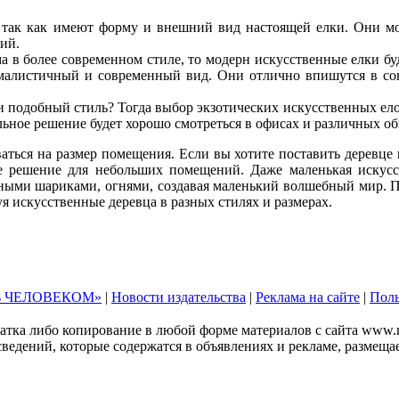
 так как имеют форму и внешний вид настоящей елки. Они мо
ий.
 в более современном стиле, то модерн искусственные елки б
малистичный и современный вид. Они отлично впишутся в со
и подобный стиль? Тогда выбор экзотических искусственных ело
альное решение будет хорошо смотреться в офисах и различных о
аться на размер помещения. Если вы хотите поставить деревце 
ое решение для небольших помещений. Даже маленькая искус
рными шариками, огнями, создавая маленький волшебный мир. 
я искусственные деревца в разных стилях и размерах.
 ЧЕЛОВЕКОМ»
|
Новости издательства
|
Реклама на сайте
|
Поль
тка либо копирование в любой форме материалов с сайта www.mo
 сведений, которые содержатся в объявлениях и рекламе, размещ