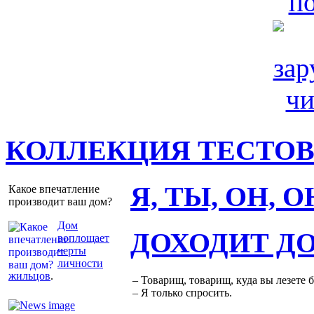
КОЛЛЕКЦИЯ ТЕСТО
Я, ТЫ, ОН, 
Какое впечатление
производит ваш дом?
Дом
ДОХОДИТ Д
воплощает
черты
личности
жильцов
.
– Товарищ, товарищ, куда вы лезете 
– Я только спросить.