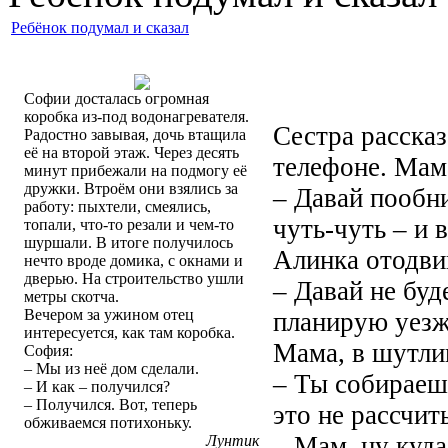
Ребёнок подумал и сказал
Софии досталась огромная
коробка из-под водонагревателя.
Сестра рассказ
Радостно завывая, дочь втащила
её на второй этаж. Через десять
телефоне. Мама
минут прибежали на подмогу её
дружки. Втроём они взялись за
– Давай пообни
работу: пыхтели, смеялись,
чуть-чуть – и 
топали, что-то резали и чем-то
шуршали. В итоге получилось
Алинка отодви
нечто вроде домика, с окнами и
дверью. На строительство ушли
– Давай не бу
метры скотча.
Вечером за ужином отец
планирую уезжа
интересуется, как там коробка.
Мама, в шутли
София:
– Мы из неё дом сделали.
– Ты собираешь
– И как – получился?
– Получился. Вот, теперь
это не рассчит
обживаемся потихоньку.
– Мам, ну куда
Лунтик