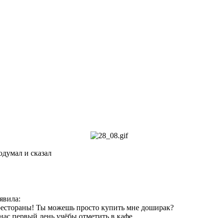
думал и сказал
явила:
рестораны! Ты можешь просто купить мне доширак?
нас первый день учёбы отметить в кафе.