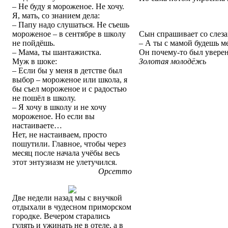
– Не буду я мороженое. Не хочу.
Я, мать, со знанием дела:
– Папу надо слушаться. Не съешь
мороженое – в сентябре в школу
Сын спрашивает со слеза
не пойдёшь.
– А ты с мамой будешь м
– Мама, ты шантажистка.
Он почему-то был уверен
Муж в шоке:
Золотая молодёжь
– Если бы у меня в детстве был
выбор – мороженое или школа, я
бы съел мороженое и с радостью
не пошёл в школу.
– Я хочу в школу и не хочу
мороженое. Но если вы
настаиваете…
Нет, не настаиваем, просто
пошутили. Главное, чтобы через
месяц после начала учёбы весь
этот энтузиазм не улетучился.
Орсетто
Две недели назад мы с внучкой
отдыхали в чудесном приморском
городке. Вечером старались
гулять и ужинать не в отеле, а в