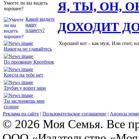
Я, ТЫ, ОН, 
Умеете ли вы видеть
хорошее?
Какой видите
ДОХОДИТ Д
нашу
планету?
Хороший кот – как муж. Или спит, и
Никогда не сдавайтесь
По прозвищу Кротёнок
Креста на тебе нет
Трубач у ворот зари
Ты заслоняешь мне
солнце
Реклама на сайте
|
Пользовательское соглашение
|
Анонсы номе
© 2026 Моя Семья. Все п
ООО «Издательство «Моя 