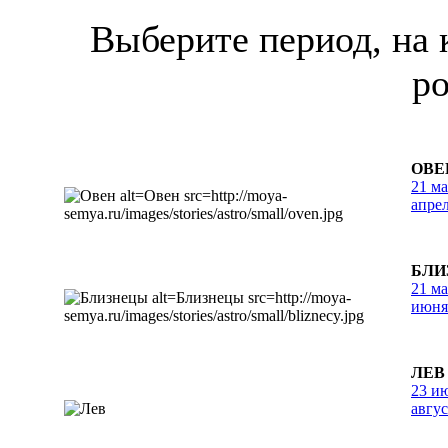
Выберите период, на 
р
ОВЕ
21 м
апре
БЛИ
21 ма
июня
ЛЕВ
23 ию
авгус