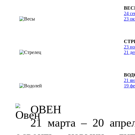
ВЕ
24 се
23 ок
СТР
23 но
21 де
ВОД
21 ян
19 ф
ОВЕН
21 марта – 20 апре